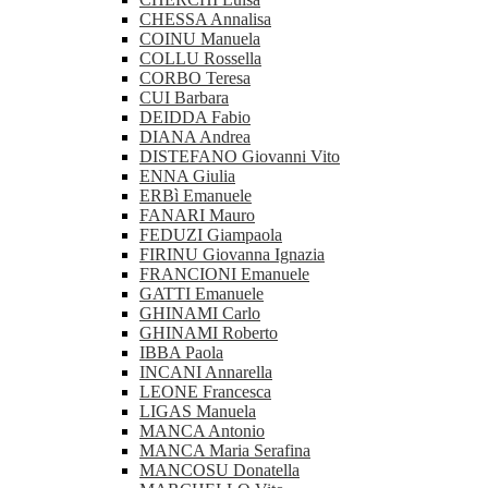
CHESSA Annalisa
COINU Manuela
COLLU Rossella
CORBO Teresa
CUI Barbara
DEIDDA Fabio
DIANA Andrea
DISTEFANO Giovanni Vito
ENNA Giulia
ERBì Emanuele
FANARI Mauro
FEDUZI Giampaola
FIRINU Giovanna Ignazia
FRANCIONI Emanuele
GATTI Emanuele
GHINAMI Carlo
GHINAMI Roberto
IBBA Paola
INCANI Annarella
LEONE Francesca
LIGAS Manuela
MANCA Antonio
MANCA Maria Serafina
MANCOSU Donatella