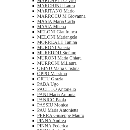
MARCHELLO Vito
MARCHINU Laura
MARITANO Mario
MARROCU M.Giovanna
MASIA Maria Carla
MASIA Milena
MELONI Gianfranca
MELONI Mariangela
MORREALE Tanina
MURONI Valeria
MUREDDU Stefano
MURONI Maria Chiara
MURRONI M.Laura
OBINU Maria Cristina
OPPO Massimo
ORTU Grazia
PABA Ugo
PACITTO Antonello
PANI Maria Antonia
PANICO Paola
PASSIU Monica
PAU Maria Antonietta
PERRA Giuseppe Mauro
PINNA Andrea
PINNA Federica