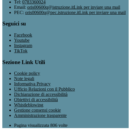
Tel:
0783360024
Email:
oris00600q@istruzione.it
Link per inviare una mail
PEC:
oris00600q@pec.istruzione.it
Link per inviare una mail
Seguici su
Facebook
Youtube
Instagram
TikTok
Sezione Link Utili
Cookie policy
Note legali
Informativa Privacy
Ufficio Relazioni con il Pubblico
Dichiarazione di accessibilità
Obiettivi di accessibilità
Whistleblowing
Gestione consensi cookie
Amministrazione trasparente
Pagina visualizzata
806
volte