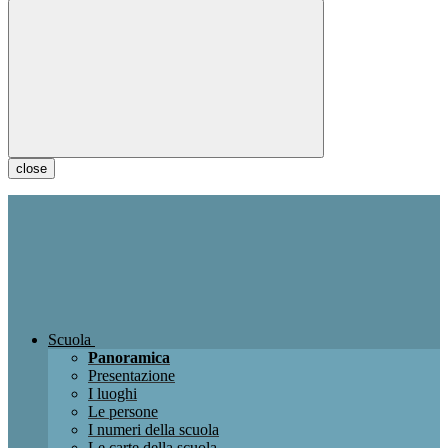
close
Scuola
Panoramica
Presentazione
I luoghi
Le persone
I numeri della scuola
Le carte della scuola