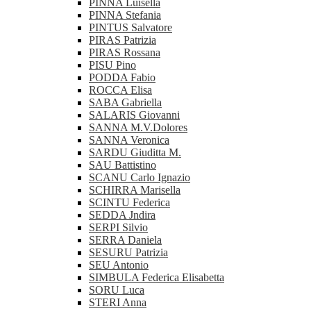
PINNA Luisella
PINNA Stefania
PINTUS Salvatore
PIRAS Patrizia
PIRAS Rossana
PISU Pino
PODDA Fabio
ROCCA Elisa
SABA Gabriella
SALARIS Giovanni
SANNA M.V.Dolores
SANNA Veronica
SARDU Giuditta M.
SAU Battistino
SCANU Carlo Ignazio
SCHIRRA Marisella
SCINTU Federica
SEDDA Jndira
SERPI Silvio
SERRA Daniela
SESURU Patrizia
SEU Antonio
SIMBULA Federica Elisabetta
SORU Luca
STERI Anna