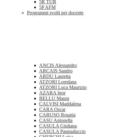
5R TUR
5P AFM
Programmi svolti per docente
ANCIS Alessandro
ARCAIS Sandro
ARDU Lauretta
ATZORI Loredana
ATZORI Luca Maurizio
AZARA Igor
BELLU Maura
CALVISI Maddalena
CARA Oscar
CARUSO Rosaria
CASU Antonella
CASULA Giuliana
CASULA Pasqualuccio
CHERCHI Luisa