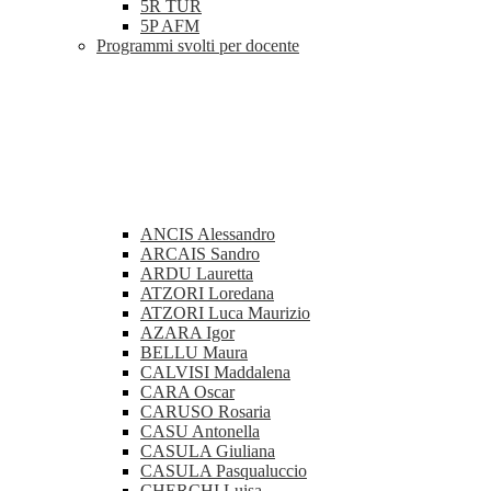
5R TUR
5P AFM
Programmi svolti per docente
ANCIS Alessandro
ARCAIS Sandro
ARDU Lauretta
ATZORI Loredana
ATZORI Luca Maurizio
AZARA Igor
BELLU Maura
CALVISI Maddalena
CARA Oscar
CARUSO Rosaria
CASU Antonella
CASULA Giuliana
CASULA Pasqualuccio
CHERCHI Luisa