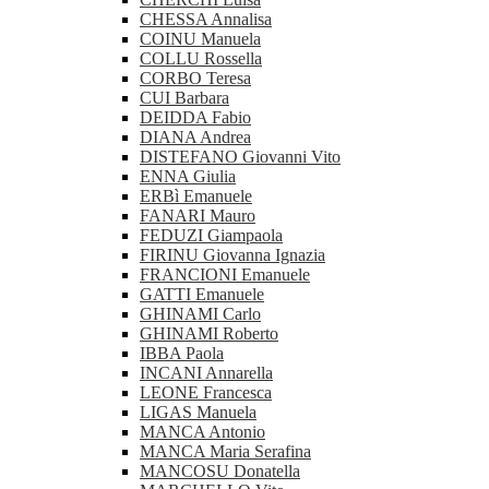
CHESSA Annalisa
COINU Manuela
COLLU Rossella
CORBO Teresa
CUI Barbara
DEIDDA Fabio
DIANA Andrea
DISTEFANO Giovanni Vito
ENNA Giulia
ERBì Emanuele
FANARI Mauro
FEDUZI Giampaola
FIRINU Giovanna Ignazia
FRANCIONI Emanuele
GATTI Emanuele
GHINAMI Carlo
GHINAMI Roberto
IBBA Paola
INCANI Annarella
LEONE Francesca
LIGAS Manuela
MANCA Antonio
MANCA Maria Serafina
MANCOSU Donatella