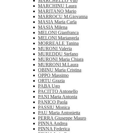
MARCHELLO Vito
MARCHINU Laura
MARITANO Mario
MARROCU M.Giovanna
MASIA Maria Carla
MASIA Milena
MELONI Gianfranca
MELONI Mariangela
MORREALE Tanina
MURONI Valeria
MUREDDU Stefano
MURONI Maria Chiara
MURRONI M.Laura
OBINU Maria Cristina
OPPO Massimo
ORTU Grazia
PABA Ugo
PACITTO Antonello
PANI Maria Antonia
PANICO Paola
PASSIU Monica
PAU Maria Antonietta
PERRA Giuseppe Mauro
PINNA Andrea
PINNA Federica