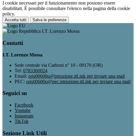
I cookie necessari per il funzionamento non possono essere
disabilitati. È possibile consultare l'elenco nella pagina della cookie
policy.
Accetta tutti
Salva le preferenze
I.T. Lorenzo Mossa
Contatti
I.T. Lorenzo Mossa
Sede centrale via Carboni n° 10 - 09170 (OR)
Tel:
0783360024
Email:
oris00600q@istruzione.it
Link per inviare una mail
PEC:
oris00600q@pec.istruzione.it
Link per inviare una mail
Seguici su
Facebook
Youtube
Instagram
TikTok
Sezione Link Utili