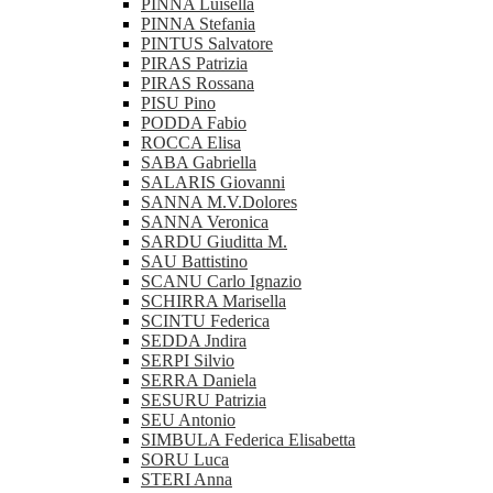
PINNA Luisella
PINNA Stefania
PINTUS Salvatore
PIRAS Patrizia
PIRAS Rossana
PISU Pino
PODDA Fabio
ROCCA Elisa
SABA Gabriella
SALARIS Giovanni
SANNA M.V.Dolores
SANNA Veronica
SARDU Giuditta M.
SAU Battistino
SCANU Carlo Ignazio
SCHIRRA Marisella
SCINTU Federica
SEDDA Jndira
SERPI Silvio
SERRA Daniela
SESURU Patrizia
SEU Antonio
SIMBULA Federica Elisabetta
SORU Luca
STERI Anna