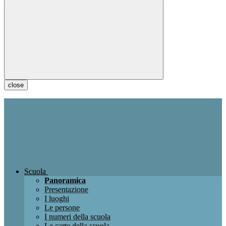
close
Scuola
Panoramica
Presentazione
I luoghi
Le persone
I numeri della scuola
Le carte della scuola