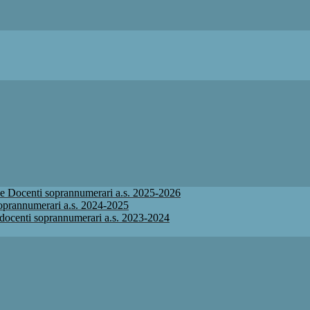
ione Docenti soprannumerari a.s. 2025-2026
 soprannumerari a.s. 2024-2025
ne docenti soprannumerari a.s. 2023-2024