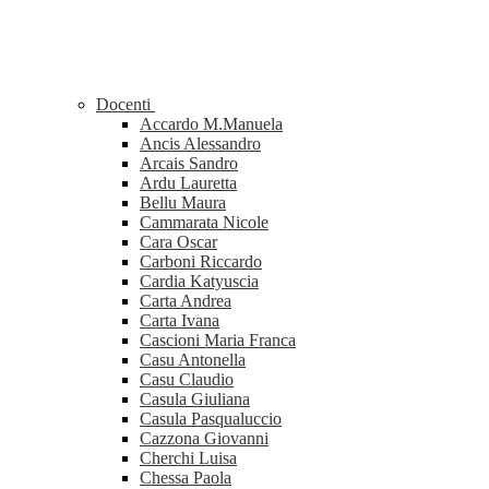
Docenti
Accardo M.Manuela
Ancis Alessandro
Arcais Sandro
Ardu Lauretta
Bellu Maura
Cammarata Nicole
Cara Oscar
Carboni Riccardo
Cardia Katyuscia
Carta Andrea
Carta Ivana
Cascioni Maria Franca
Casu Antonella
Casu Claudio
Casula Giuliana
Casula Pasqualuccio
Cazzona Giovanni
Cherchi Luisa
Chessa Paola