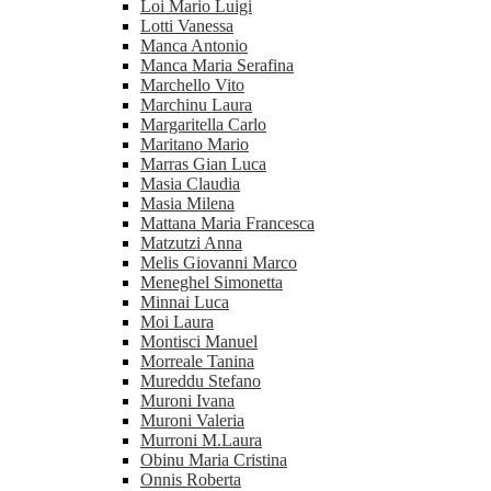
Loi Mario Luigi
Lotti Vanessa
Manca Antonio
Manca Maria Serafina
Marchello Vito
Marchinu Laura
Margaritella Carlo
Maritano Mario
Marras Gian Luca
Masia Claudia
Masia Milena
Mattana Maria Francesca
Matzutzi Anna
Melis Giovanni Marco
Meneghel Simonetta
Minnai Luca
Moi Laura
Montisci Manuel
Morreale Tanina
Mureddu Stefano
Muroni Ivana
Muroni Valeria
Murroni M.Laura
Obinu Maria Cristina
Onnis Roberta