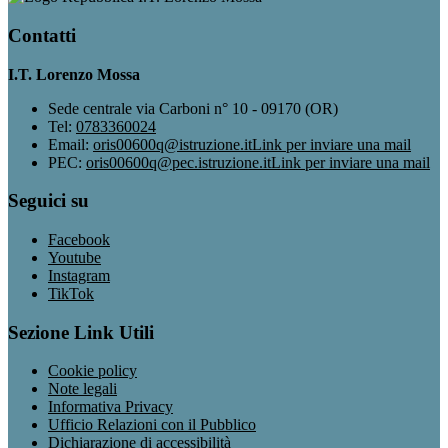
Contatti
I.T. Lorenzo Mossa
Sede centrale via Carboni n° 10 - 09170 (OR)
Tel:
0783360024
Email:
oris00600q@istruzione.it
Link per inviare una mail
PEC:
oris00600q@pec.istruzione.it
Link per inviare una mail
Seguici su
Facebook
Youtube
Instagram
TikTok
Sezione Link Utili
Cookie policy
Note legali
Informativa Privacy
Ufficio Relazioni con il Pubblico
Dichiarazione di accessibilità