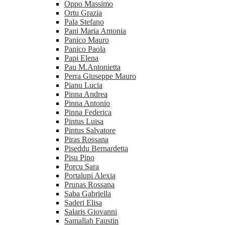
Oppo Massimo
Ortu Grazia
Pala Stefano
Pani Maria Antonia
Panico Mauro
Panico Paola
Papi Elena
Pau M.Antonietta
Perra Giuseppe Mauro
Pianu Lucia
Pinna Andrea
Pinna Antonio
Pinna Federica
Pintus Luisa
Pintus Salvatore
Piras Rossana
Piseddu Bernardetta
Pisu Pino
Porcu Sara
Portalupi Alexia
Prunas Rossana
Saba Gabriella
Saderi Elisa
Salaris Giovanni
Samallah Faustin