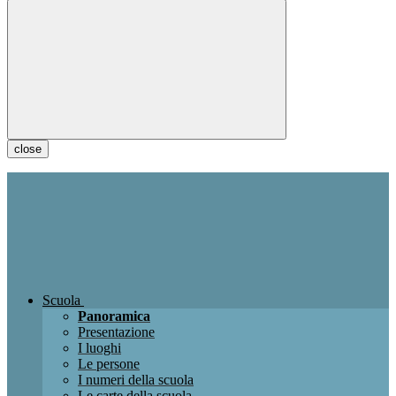
close
Scuola
Panoramica
Presentazione
I luoghi
Le persone
I numeri della scuola
Le carte della scuola