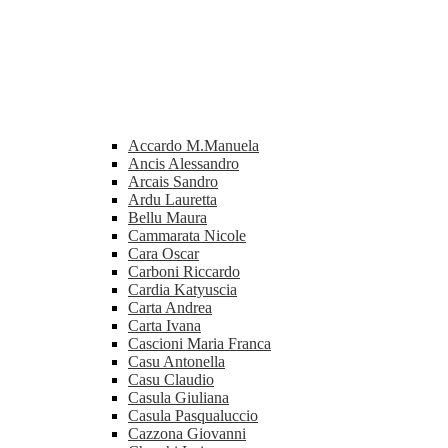
Accardo M.Manuela
Ancis Alessandro
Arcais Sandro
Ardu Lauretta
Bellu Maura
Cammarata Nicole
Cara Oscar
Carboni Riccardo
Cardia Katyuscia
Carta Andrea
Carta Ivana
Cascioni Maria Franca
Casu Antonella
Casu Claudio
Casula Giuliana
Casula Pasqualuccio
Cazzona Giovanni