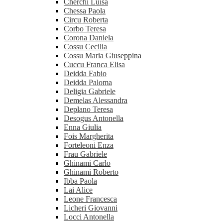
Cherchi Luisa
Chessa Paola
Circu Roberta
Corbo Teresa
Corona Daniela
Cossu Cecilia
Cossu Maria Giuseppina
Cuccu Franca Elisa
Deidda Fabio
Deidda Paloma
Deligia Gabriele
Demelas Alessandra
Deplano Teresa
Desogus Antonella
Enna Giulia
Fois Margherita
Forteleoni Enza
Frau Gabriele
Ghinami Carlo
Ghinami Roberto
Ibba Paola
Lai Alice
Leone Francesca
Licheri Giovanni
Locci Antonella