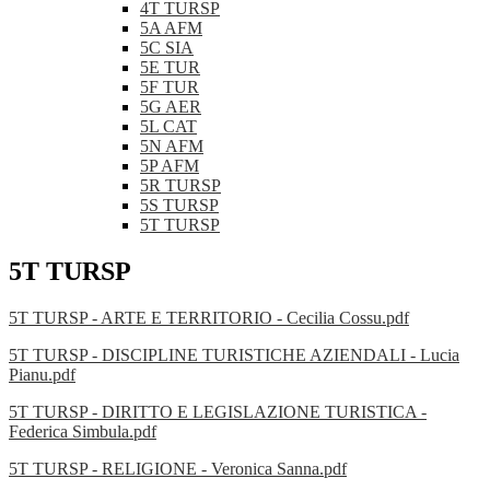
4T TURSP
5A AFM
5C SIA
5E TUR
5F TUR
5G AER
5L CAT
5N AFM
5P AFM
5R TURSP
5S TURSP
5T TURSP
5T TURSP
5T TURSP - ARTE E TERRITORIO - Cecilia Cossu.pdf
5T TURSP - DISCIPLINE TURISTICHE AZIENDALI - Lucia
Pianu.pdf
5T TURSP - DIRITTO E LEGISLAZIONE TURISTICA -
Federica Simbula.pdf
5T TURSP - RELIGIONE - Veronica Sanna.pdf