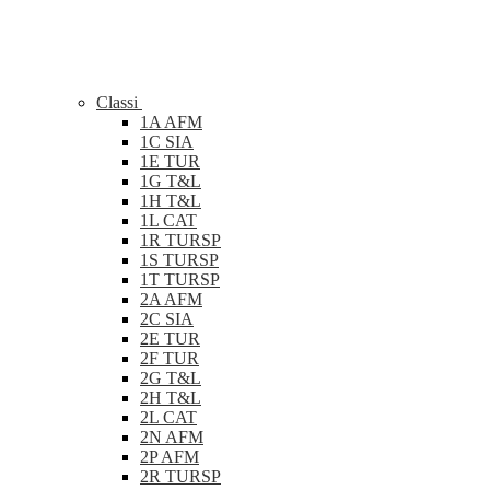
Classi
1A AFM
1C SIA
1E TUR
1G T&L
1H T&L
1L CAT
1R TURSP
1S TURSP
1T TURSP
2A AFM
2C SIA
2E TUR
2F TUR
2G T&L
2H T&L
2L CAT
2N AFM
2P AFM
2R TURSP