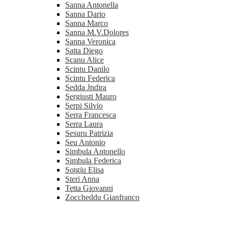
Sanna Antonella
Sanna Dario
Sanna Marco
Sanna M.V.Dolores
Sanna Veronica
Satta Diego
Scanu Alice
Scintu Danilo
Scintu Federica
Sedda Jndira
Sergiusti Mauro
Serpi Silvio
Serra Francesca
Serra Laura
Sesuru Patrizia
Seu Antonio
Simbula Antonello
Simbula Federica
Sotgiu Elisa
Steri Anna
Tetta Giovanni
Zoccheddu Gianfranco