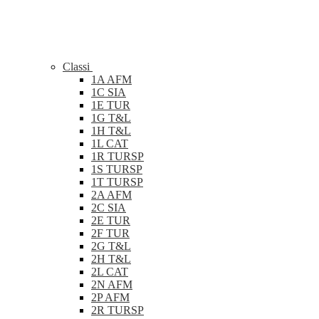
Classi
1A AFM
1C SIA
1E TUR
1G T&L
1H T&L
1L CAT
1R TURSP
1S TURSP
1T TURSP
2A AFM
2C SIA
2E TUR
2F TUR
2G T&L
2H T&L
2L CAT
2N AFM
2P AFM
2R TURSP