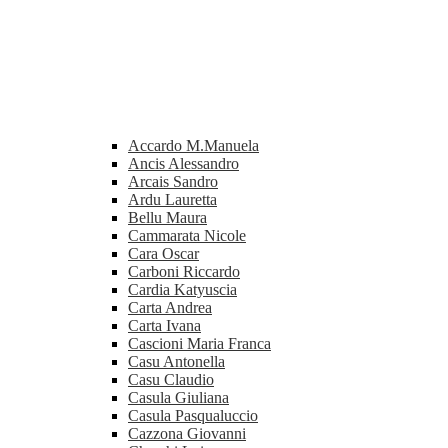
Accardo M.Manuela
Ancis Alessandro
Arcais Sandro
Ardu Lauretta
Bellu Maura
Cammarata Nicole
Cara Oscar
Carboni Riccardo
Cardia Katyuscia
Carta Andrea
Carta Ivana
Cascioni Maria Franca
Casu Antonella
Casu Claudio
Casula Giuliana
Casula Pasqualuccio
Cazzona Giovanni