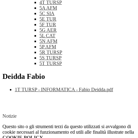
4T TURSP
5A AFM
5C SIA
5E TUR
5F TUR
5G AER
5L CAT
5N AFM
5P AFM
5R TURSP
5S TURSP
5T TURSP
Deidda Fabio
1T TURSP - INFORMATICA - Fabio Deidda.pdf
Notizie
Questo sito o gli strumenti terzi da questo utilizzati si avvalgono di
cookie necessari al funzionamento ed utili alle finalità illustrate nella
COOKIE POLICY
.