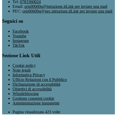
Tel:
0783360024
Email:
oris00600q@istruzione.it
Link per inviare una mail
PEC:
oris00600q@pec.istruzione.it
Link per inviare una mail
Seguici su
Facebook
Youtube
Instagram
TikTok
Sezione Link Utili
Cookie policy
Note legali
Informativa Privacy
Ufficio Relazioni con il Pubblico
Dichiarazione di accessibilità
Obiettivi di accessibilità
Whistleblowing
Gestione consensi cookie
Amministrazione trasparente
Pagina visualizzata
423
volte