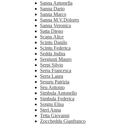
Sanna Antonella
Sanna Dario
Sanna Marco
Sanna M.V.Dolores
Sanna Veronica
Satta Diego
Scanu Alice
Scintu Danilo
Scintu Federica
Sedda Jndira
Sergiusti Mauro
Serpi Silvio
Serra Francesca
Serra Laura
Sesuru Patrizia
Seu Antonio
Simbula Antonello
Simbula Federica
Sotgiu Elisa
Steri Anna
Tetta Giovanni
Zoccheddu Gianfranco