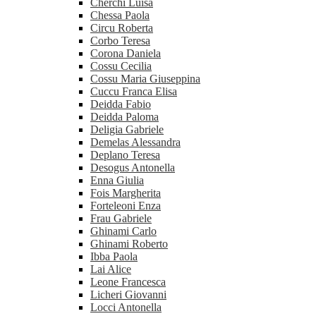
Cherchi Luisa
Chessa Paola
Circu Roberta
Corbo Teresa
Corona Daniela
Cossu Cecilia
Cossu Maria Giuseppina
Cuccu Franca Elisa
Deidda Fabio
Deidda Paloma
Deligia Gabriele
Demelas Alessandra
Deplano Teresa
Desogus Antonella
Enna Giulia
Fois Margherita
Forteleoni Enza
Frau Gabriele
Ghinami Carlo
Ghinami Roberto
Ibba Paola
Lai Alice
Leone Francesca
Licheri Giovanni
Locci Antonella