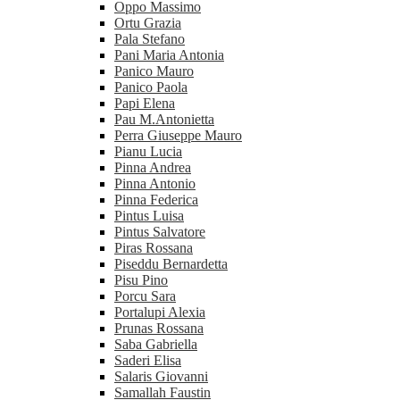
Oppo Massimo
Ortu Grazia
Pala Stefano
Pani Maria Antonia
Panico Mauro
Panico Paola
Papi Elena
Pau M.Antonietta
Perra Giuseppe Mauro
Pianu Lucia
Pinna Andrea
Pinna Antonio
Pinna Federica
Pintus Luisa
Pintus Salvatore
Piras Rossana
Piseddu Bernardetta
Pisu Pino
Porcu Sara
Portalupi Alexia
Prunas Rossana
Saba Gabriella
Saderi Elisa
Salaris Giovanni
Samallah Faustin