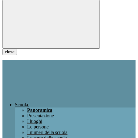
close
Scuola
Panoramica
Presentazione
I luoghi
Le persone
I numeri della scuola
Le carte della scuola