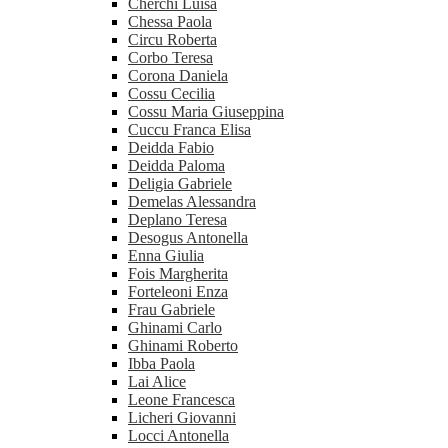
Cherchi Luisa
Chessa Paola
Circu Roberta
Corbo Teresa
Corona Daniela
Cossu Cecilia
Cossu Maria Giuseppina
Cuccu Franca Elisa
Deidda Fabio
Deidda Paloma
Deligia Gabriele
Demelas Alessandra
Deplano Teresa
Desogus Antonella
Enna Giulia
Fois Margherita
Forteleoni Enza
Frau Gabriele
Ghinami Carlo
Ghinami Roberto
Ibba Paola
Lai Alice
Leone Francesca
Licheri Giovanni
Locci Antonella