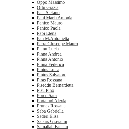
Oppo Massimo
Ortu Grazia
Pala Stefano
Pani Maria Antonia
Panico Mauro
Panico Paola
Papi Elena
Pau M.Antonietta
Perra Giuseppe Mauro
Pianu Lucia
Pinna Andrea
Pinna Antonio
Pinna Federica
Pintus Luisa
Pintus Salvatore
Piras Rossana
Piseddu Bernardetta
Pisu Pino
Porcu Sara
Portalupi Alexia
Prunas Rossana
Saba Gabriella
Saderi Elisa
Salaris Giovanni
Samallah Faustin