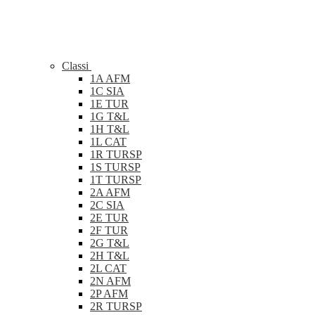
Classi
1A AFM
1C SIA
1E TUR
1G T&L
1H T&L
1L CAT
1R TURSP
1S TURSP
1T TURSP
2A AFM
2C SIA
2E TUR
2F TUR
2G T&L
2H T&L
2L CAT
2N AFM
2P AFM
2R TURSP