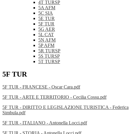
4T TURSP
5A AFM
5C SIA
5E TUR
5F TUR
5G AER
5L CAT
5N AFM
5P AFM
5R TURSP
5S TURSP
5T TURSP
5F TUR
5F TUR - FRANCESE - Oscar Cara.pdf
5F TUR - ARTE E TERRITORIO - Cecilia Cossu.pdf
5F TUR - DIRITTO E LEGISLAZIONE TURISTICA - Federica
Simbula.pdf
5F TUR - ITALIANO - Antonella Locci.pdf
5F TUR - STORIA - Antonella Locci.pdf