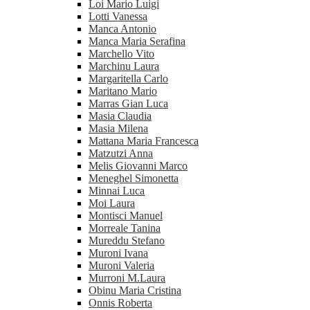
Loi Mario Luigi
Lotti Vanessa
Manca Antonio
Manca Maria Serafina
Marchello Vito
Marchinu Laura
Margaritella Carlo
Maritano Mario
Marras Gian Luca
Masia Claudia
Masia Milena
Mattana Maria Francesca
Matzutzi Anna
Melis Giovanni Marco
Meneghel Simonetta
Minnai Luca
Moi Laura
Montisci Manuel
Morreale Tanina
Mureddu Stefano
Muroni Ivana
Muroni Valeria
Murroni M.Laura
Obinu Maria Cristina
Onnis Roberta