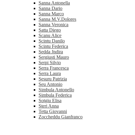
Sanna Antonella
Sanna Dario
Sanna Marco
Sanna M.V.Dolores
Sanna Veronica
Satta Diego
Scanu Alice
Scintu Danilo
Scintu Federica
Sedda Jndira
Sergiusti Mauro
Serpi Silvio
Serra Francesca
Serra Laura
Sesuru Patrizia
Seu Antonio
Simbula Antonello
Simbula Federica
Sotgiu Elisa
Steri Anna
Tetta Giovanni
Zoccheddu Gianfranco