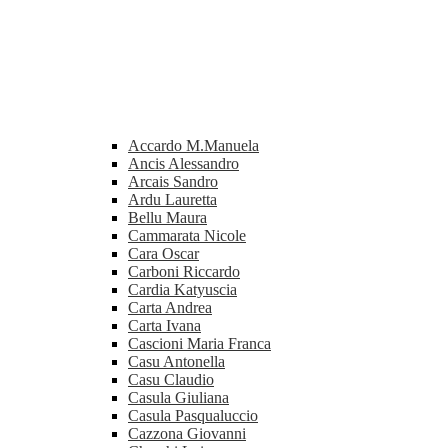
Accardo M.Manuela
Ancis Alessandro
Arcais Sandro
Ardu Lauretta
Bellu Maura
Cammarata Nicole
Cara Oscar
Carboni Riccardo
Cardia Katyuscia
Carta Andrea
Carta Ivana
Cascioni Maria Franca
Casu Antonella
Casu Claudio
Casula Giuliana
Casula Pasqualuccio
Cazzona Giovanni