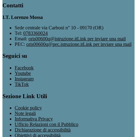
Contatti
I.T. Lorenzo Mossa
Sede centrale via Carboni n° 10 - 09170 (OR)
Tel:
0783360024
Email:
oris00600q@istruzione.it
Link per inviare una mail
PEC:
oris00600q@pec.istruzione.it
Link per inviare una mail
Seguici su
Facebook
Youtube
Instagram
TikTok
Sezione Link Utili
Cookie policy
Note legali
Informativa Privacy
Ufficio Relazioni con il Pubblico
Dichiarazione di accessibilità
Obiettivi di accessibilità