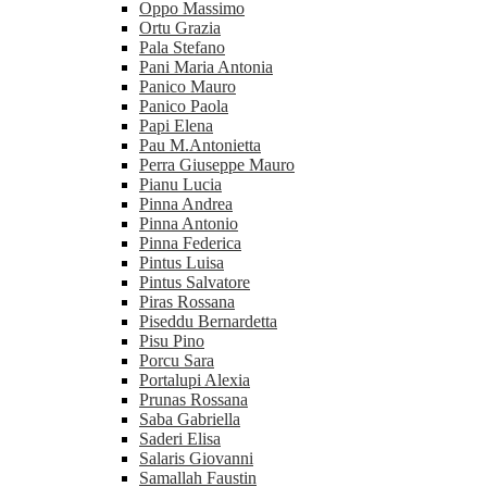
Oppo Massimo
Ortu Grazia
Pala Stefano
Pani Maria Antonia
Panico Mauro
Panico Paola
Papi Elena
Pau M.Antonietta
Perra Giuseppe Mauro
Pianu Lucia
Pinna Andrea
Pinna Antonio
Pinna Federica
Pintus Luisa
Pintus Salvatore
Piras Rossana
Piseddu Bernardetta
Pisu Pino
Porcu Sara
Portalupi Alexia
Prunas Rossana
Saba Gabriella
Saderi Elisa
Salaris Giovanni
Samallah Faustin