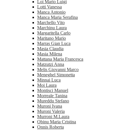
Loi Mario Luigi
Lotti Vanessa
Manca Antonio
Manca Maria Serafina
Marchello Vito
Marchinu Laura
Margaritella Carlo
Maritano Mario
Marras Gian Luca
Masia Claudia
Masia Milena
Mattana Maria Francesca
Matzutzi Anna
Melis Giovanni Marco
Meneghel Simonetta
Minnai Luca
Moi Laura
Montisci Manuel
Morreale Tanina
Mureddu Stefano
Muroni Ivana
Muroni Valeria
Murroni M.Laura
Obinu Maria Cristina
Onnis Roberta