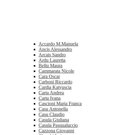
Accardo M.Manuela
Ancis Alessandro
Arcais Sandro
Ardu Lauretta
Bellu Maura
Cammarata Nicole
Cara Oscar
Carboni Riccardo
Cardia Katyuscia
Carta Andrea
Carta Ivana
Cascioni Maria Franca
Casu Antonella
Casu Claudio
Casula Giuliana
Casula Pasqualuccio
Cazzona Giovanni