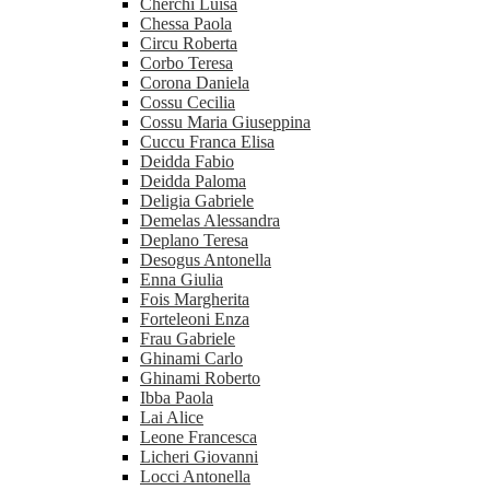
Cherchi Luisa
Chessa Paola
Circu Roberta
Corbo Teresa
Corona Daniela
Cossu Cecilia
Cossu Maria Giuseppina
Cuccu Franca Elisa
Deidda Fabio
Deidda Paloma
Deligia Gabriele
Demelas Alessandra
Deplano Teresa
Desogus Antonella
Enna Giulia
Fois Margherita
Forteleoni Enza
Frau Gabriele
Ghinami Carlo
Ghinami Roberto
Ibba Paola
Lai Alice
Leone Francesca
Licheri Giovanni
Locci Antonella