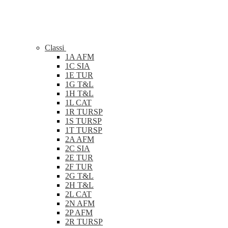
Classi
1A AFM
1C SIA
1E TUR
1G T&L
1H T&L
1L CAT
1R TURSP
1S TURSP
1T TURSP
2A AFM
2C SIA
2E TUR
2F TUR
2G T&L
2H T&L
2L CAT
2N AFM
2P AFM
2R TURSP