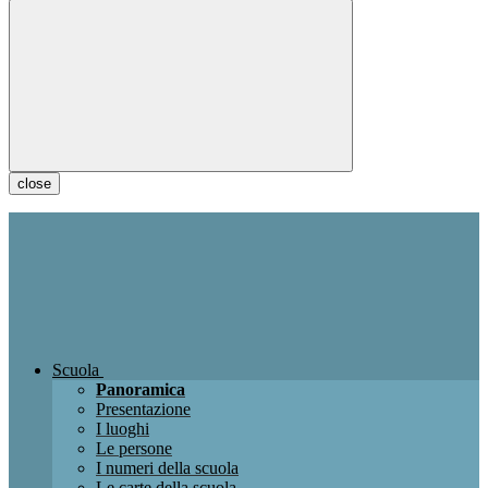
close
Scuola
Panoramica
Presentazione
I luoghi
Le persone
I numeri della scuola
Le carte della scuola