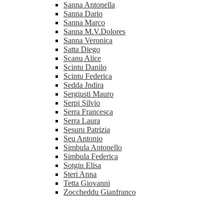
Sanna Antonella
Sanna Dario
Sanna Marco
Sanna M.V.Dolores
Sanna Veronica
Satta Diego
Scanu Alice
Scintu Danilo
Scintu Federica
Sedda Jndira
Sergiusti Mauro
Serpi Silvio
Serra Francesca
Serra Laura
Sesuru Patrizia
Seu Antonio
Simbula Antonello
Simbula Federica
Sotgiu Elisa
Steri Anna
Tetta Giovanni
Zoccheddu Gianfranco