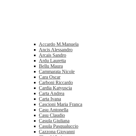
Accardo M.Manuela
Ancis Alessandro
Arcais Sandro
Ardu Lauretta
Bellu Maura
Cammarata Nicole
Cara Oscar
Carboni Riccardo
Cardia Katyuscia
Carta Andrea
Carta Ivana
Cascioni Maria Franca
Casu Antonella
Casu Claudio
Casula Giuliana
Casula Pasqualuccio
Cazzona Giovanni