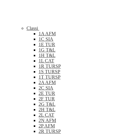
Classi
1A AFM
1C SIA
1E TUR
1G T&L
1H T&L
1L CAT
1R TURSP
1S TURSP
1T TURSP
2A AFM
2C SIA
2E TUR
2F TUR
2G T&L
2H T&L
2L CAT
2N AFM
2P AFM
2R TURSP