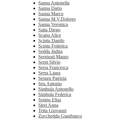
Sanna Antonella
Sanna Dario
Sanna Marco
Sanna M.V.Dolores
Sanna Veronica
Satta Diego
Scanu Alice
Scintu Danilo
Scintu Federica
Sedda Jndira
Sergiusti Mauro
Serpi Silvio
Serra Francesca
Serra Laura
Sesuru Patrizia
Seu Antonio
Simbula Antonello
Simbula Federica
Sotgiu Elisa
Steri Anna
Tetta Giovanni
Zoccheddu Gianfranco