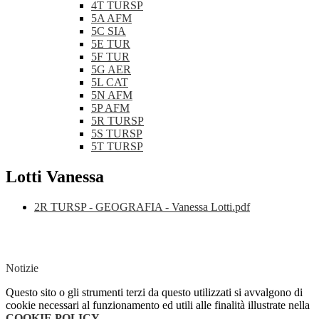
4T TURSP
5A AFM
5C SIA
5E TUR
5F TUR
5G AER
5L CAT
5N AFM
5P AFM
5R TURSP
5S TURSP
5T TURSP
Lotti Vanessa
2R TURSP - GEOGRAFIA - Vanessa Lotti.pdf
Notizie
Questo sito o gli strumenti terzi da questo utilizzati si avvalgono di
cookie necessari al funzionamento ed utili alle finalità illustrate nella
COOKIE POLICY
.