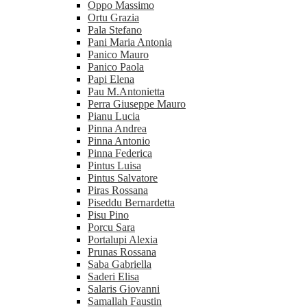
Oppo Massimo
Ortu Grazia
Pala Stefano
Pani Maria Antonia
Panico Mauro
Panico Paola
Papi Elena
Pau M.Antonietta
Perra Giuseppe Mauro
Pianu Lucia
Pinna Andrea
Pinna Antonio
Pinna Federica
Pintus Luisa
Pintus Salvatore
Piras Rossana
Piseddu Bernardetta
Pisu Pino
Porcu Sara
Portalupi Alexia
Prunas Rossana
Saba Gabriella
Saderi Elisa
Salaris Giovanni
Samallah Faustin