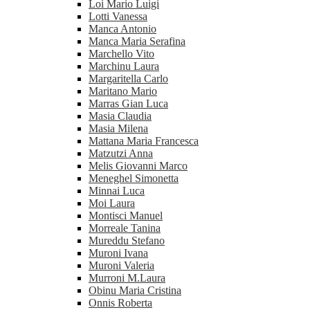
Loi Mario Luigi
Lotti Vanessa
Manca Antonio
Manca Maria Serafina
Marchello Vito
Marchinu Laura
Margaritella Carlo
Maritano Mario
Marras Gian Luca
Masia Claudia
Masia Milena
Mattana Maria Francesca
Matzutzi Anna
Melis Giovanni Marco
Meneghel Simonetta
Minnai Luca
Moi Laura
Montisci Manuel
Morreale Tanina
Mureddu Stefano
Muroni Ivana
Muroni Valeria
Murroni M.Laura
Obinu Maria Cristina
Onnis Roberta