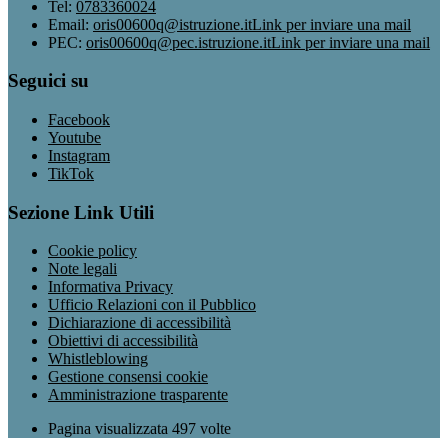
Tel:
0783360024
Email:
oris00600q@istruzione.it
Link per inviare una mail
PEC:
oris00600q@pec.istruzione.it
Link per inviare una mail
Seguici su
Facebook
Youtube
Instagram
TikTok
Sezione Link Utili
Cookie policy
Note legali
Informativa Privacy
Ufficio Relazioni con il Pubblico
Dichiarazione di accessibilità
Obiettivi di accessibilità
Whistleblowing
Gestione consensi cookie
Amministrazione trasparente
Pagina visualizzata
497
volte