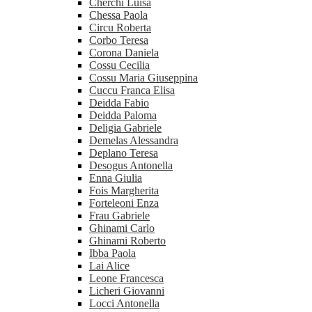
Cherchi Luisa
Chessa Paola
Circu Roberta
Corbo Teresa
Corona Daniela
Cossu Cecilia
Cossu Maria Giuseppina
Cuccu Franca Elisa
Deidda Fabio
Deidda Paloma
Deligia Gabriele
Demelas Alessandra
Deplano Teresa
Desogus Antonella
Enna Giulia
Fois Margherita
Forteleoni Enza
Frau Gabriele
Ghinami Carlo
Ghinami Roberto
Ibba Paola
Lai Alice
Leone Francesca
Licheri Giovanni
Locci Antonella