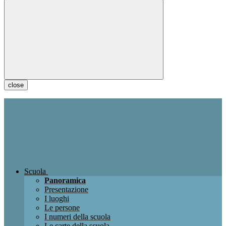
close
Scuola
Panoramica
Presentazione
I luoghi
Le persone
I numeri della scuola
Le carte della scuola