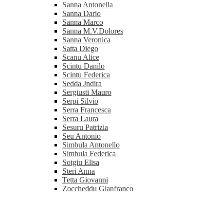
Sanna Antonella
Sanna Dario
Sanna Marco
Sanna M.V.Dolores
Sanna Veronica
Satta Diego
Scanu Alice
Scintu Danilo
Scintu Federica
Sedda Jndira
Sergiusti Mauro
Serpi Silvio
Serra Francesca
Serra Laura
Sesuru Patrizia
Seu Antonio
Simbula Antonello
Simbula Federica
Sotgiu Elisa
Steri Anna
Tetta Giovanni
Zoccheddu Gianfranco