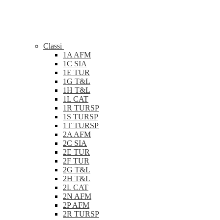
Classi
1A AFM
1C SIA
1E TUR
1G T&L
1H T&L
1L CAT
1R TURSP
1S TURSP
1T TURSP
2A AFM
2C SIA
2E TUR
2F TUR
2G T&L
2H T&L
2L CAT
2N AFM
2P AFM
2R TURSP