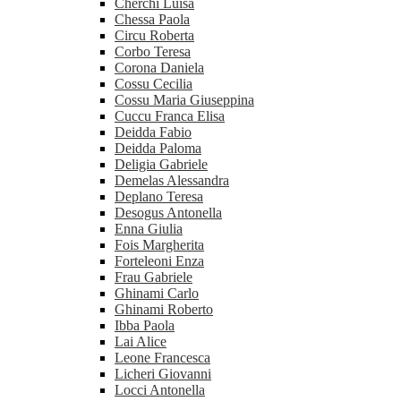
Cherchi Luisa
Chessa Paola
Circu Roberta
Corbo Teresa
Corona Daniela
Cossu Cecilia
Cossu Maria Giuseppina
Cuccu Franca Elisa
Deidda Fabio
Deidda Paloma
Deligia Gabriele
Demelas Alessandra
Deplano Teresa
Desogus Antonella
Enna Giulia
Fois Margherita
Forteleoni Enza
Frau Gabriele
Ghinami Carlo
Ghinami Roberto
Ibba Paola
Lai Alice
Leone Francesca
Licheri Giovanni
Locci Antonella