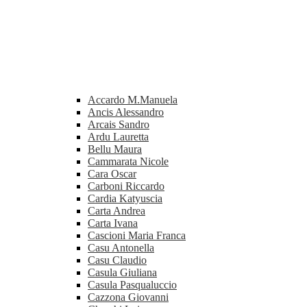
Accardo M.Manuela
Ancis Alessandro
Arcais Sandro
Ardu Lauretta
Bellu Maura
Cammarata Nicole
Cara Oscar
Carboni Riccardo
Cardia Katyuscia
Carta Andrea
Carta Ivana
Cascioni Maria Franca
Casu Antonella
Casu Claudio
Casula Giuliana
Casula Pasqualuccio
Cazzona Giovanni