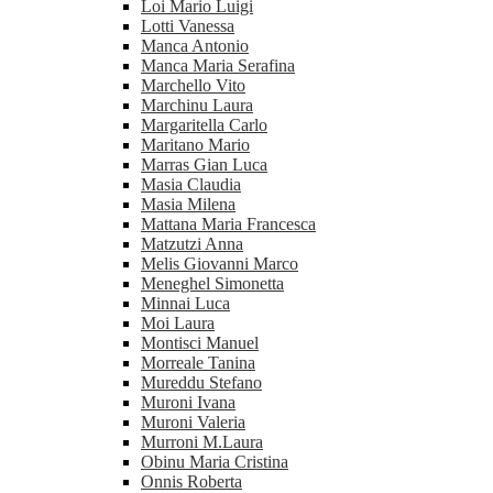
Loi Mario Luigi
Lotti Vanessa
Manca Antonio
Manca Maria Serafina
Marchello Vito
Marchinu Laura
Margaritella Carlo
Maritano Mario
Marras Gian Luca
Masia Claudia
Masia Milena
Mattana Maria Francesca
Matzutzi Anna
Melis Giovanni Marco
Meneghel Simonetta
Minnai Luca
Moi Laura
Montisci Manuel
Morreale Tanina
Mureddu Stefano
Muroni Ivana
Muroni Valeria
Murroni M.Laura
Obinu Maria Cristina
Onnis Roberta