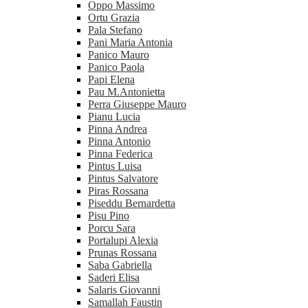
Oppo Massimo
Ortu Grazia
Pala Stefano
Pani Maria Antonia
Panico Mauro
Panico Paola
Papi Elena
Pau M.Antonietta
Perra Giuseppe Mauro
Pianu Lucia
Pinna Andrea
Pinna Antonio
Pinna Federica
Pintus Luisa
Pintus Salvatore
Piras Rossana
Piseddu Bernardetta
Pisu Pino
Porcu Sara
Portalupi Alexia
Prunas Rossana
Saba Gabriella
Saderi Elisa
Salaris Giovanni
Samallah Faustin