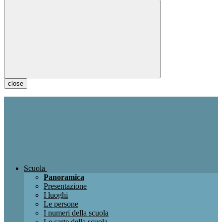
close
Scuola
Panoramica
Presentazione
I luoghi
Le persone
I numeri della scuola
Le carte della scuola