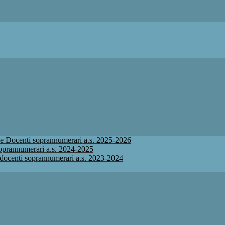
ione Docenti soprannumerari a.s. 2025-2026
 soprannumerari a.s. 2024-2025
ne docenti soprannumerari a.s. 2023-2024