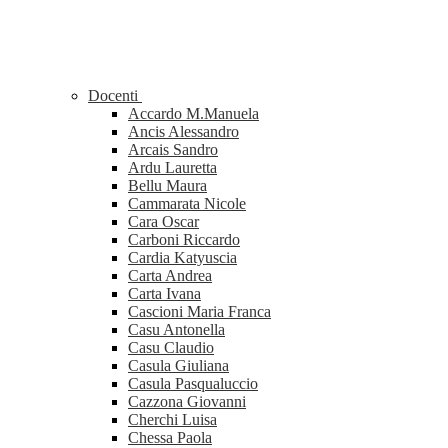
Docenti
Accardo M.Manuela
Ancis Alessandro
Arcais Sandro
Ardu Lauretta
Bellu Maura
Cammarata Nicole
Cara Oscar
Carboni Riccardo
Cardia Katyuscia
Carta Andrea
Carta Ivana
Cascioni Maria Franca
Casu Antonella
Casu Claudio
Casula Giuliana
Casula Pasqualuccio
Cazzona Giovanni
Cherchi Luisa
Chessa Paola