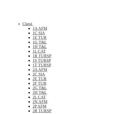
Classi
1A AFM
1C SIA
1E TUR
1G T&L
1H T&L
1L CAT
1R TURSP
1S TURSP
1T TURSP
2A AFM
2C SIA
2E TUR
2F TUR
2G T&L
2H T&L
2L CAT
2N AFM
2P AFM
2R TURSP