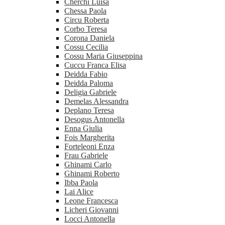
Cherchi Luisa
Chessa Paola
Circu Roberta
Corbo Teresa
Corona Daniela
Cossu Cecilia
Cossu Maria Giuseppina
Cuccu Franca Elisa
Deidda Fabio
Deidda Paloma
Deligia Gabriele
Demelas Alessandra
Deplano Teresa
Desogus Antonella
Enna Giulia
Fois Margherita
Forteleoni Enza
Frau Gabriele
Ghinami Carlo
Ghinami Roberto
Ibba Paola
Lai Alice
Leone Francesca
Licheri Giovanni
Locci Antonella