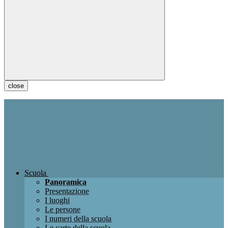
close
Scuola
Panoramica
Presentazione
I luoghi
Le persone
I numeri della scuola
Le carte della scuola