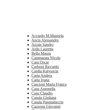
Accardo M.Manuela
Ancis Alessandro
Arcais Sandro
Ardu Lauretta
Bellu Maura
Cammarata Nicole
Cara Oscar
Carboni Riccardo
Cardia Katyuscia
Carta Andrea
Carta Ivana
Cascioni Maria Franca
Casu Antonella
Casu Claudio
Casula Giuliana
Casula Pasqualuccio
Cazzona Giovanni