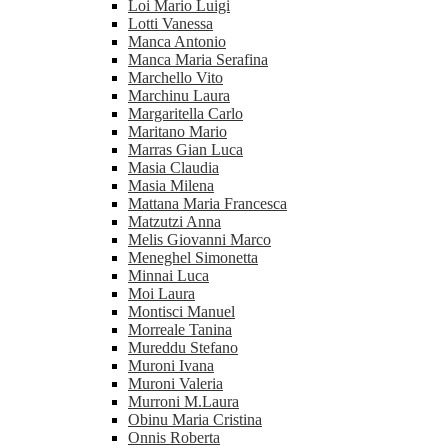
Loi Mario Luigi
Lotti Vanessa
Manca Antonio
Manca Maria Serafina
Marchello Vito
Marchinu Laura
Margaritella Carlo
Maritano Mario
Marras Gian Luca
Masia Claudia
Masia Milena
Mattana Maria Francesca
Matzutzi Anna
Melis Giovanni Marco
Meneghel Simonetta
Minnai Luca
Moi Laura
Montisci Manuel
Morreale Tanina
Mureddu Stefano
Muroni Ivana
Muroni Valeria
Murroni M.Laura
Obinu Maria Cristina
Onnis Roberta