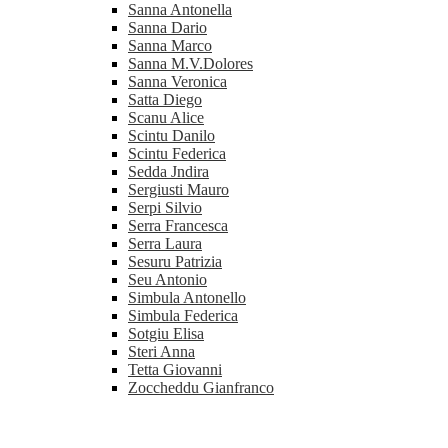
Sanna Antonella
Sanna Dario
Sanna Marco
Sanna M.V.Dolores
Sanna Veronica
Satta Diego
Scanu Alice
Scintu Danilo
Scintu Federica
Sedda Jndira
Sergiusti Mauro
Serpi Silvio
Serra Francesca
Serra Laura
Sesuru Patrizia
Seu Antonio
Simbula Antonello
Simbula Federica
Sotgiu Elisa
Steri Anna
Tetta Giovanni
Zoccheddu Gianfranco