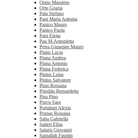
Oppo Massimo
Ortu Grazia
Pala Stefano
Pani Maria Antonia
Panico Mauro
Panico Paola
Papi Elena
Pau M.Antonietta
Perra Giuseppe Mauro
Pianu Lucia
Pinna Andrea
Pinna Antonio
Pinna Federica
Pintus Luisa
Pintus Salvatore
Piras Rossana
Piseddu Bernardetta
Pisu Pino
Porcu Sara
Portalupi Alexia
Prunas Rossana
Saba Gabriella
Saderi Elisa
Salaris Giovanni
Samallah Faustin