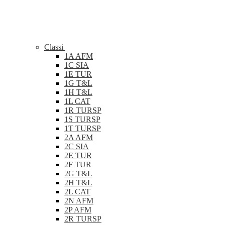
Classi
1A AFM
1C SIA
1E TUR
1G T&L
1H T&L
1L CAT
1R TURSP
1S TURSP
1T TURSP
2A AFM
2C SIA
2E TUR
2F TUR
2G T&L
2H T&L
2L CAT
2N AFM
2P AFM
2R TURSP