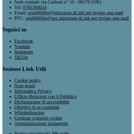
Sede centrale via Carboni n° 10 - 09170 (OR)
Tel:
0783360024
Email:
oris00600q@istruzione.it
Link per inviare una mail
PEC:
oris00600q@pec.istruzione.it
Link per inviare una mail
Seguici su
Facebook
Youtube
Instagram
TikTok
Sezione Link Utili
Cookie policy
Note legali
Informativa Privacy
Ufficio Relazioni con il Pubblico
Dichiarazione di accessibilità
Obiettivi di accessibilità
Whistleblowing
Gestione consensi cookie
Amministrazione trasparente
Pagina visualizzata
396
volte