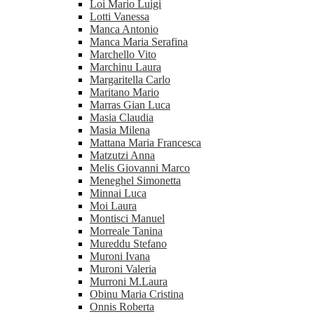
Loi Mario Luigi
Lotti Vanessa
Manca Antonio
Manca Maria Serafina
Marchello Vito
Marchinu Laura
Margaritella Carlo
Maritano Mario
Marras Gian Luca
Masia Claudia
Masia Milena
Mattana Maria Francesca
Matzutzi Anna
Melis Giovanni Marco
Meneghel Simonetta
Minnai Luca
Moi Laura
Montisci Manuel
Morreale Tanina
Mureddu Stefano
Muroni Ivana
Muroni Valeria
Murroni M.Laura
Obinu Maria Cristina
Onnis Roberta