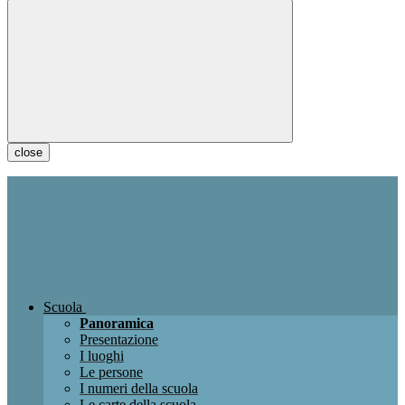
close
Scuola
Panoramica
Presentazione
I luoghi
Le persone
I numeri della scuola
Le carte della scuola