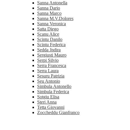
Sanna Antonella
Sanna Dario
Sanna Marco
Sanna M.V.Dolores
Sanna Veronica
Satta Diego
Scanu Alice
Scintu Danilo
Scintu Federica
Sedda Jndira
Sergiusti Mauro
Serpi Silvio
Serra Francesca
Serra Laura
Sesuru Patrizia
Seu Antonio
Simbula Antonello
Simbula Federica
Sotgiu Elisa
Steri Anna
Tetta Giovanni
Zoccheddu Gianfranco