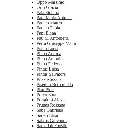
Oppo Massimo
Ortu Grazia
Pala Stefano
Pani Maria Antonia
Panico Mauro
Panico Paola
Papi Elena
Pau M.Antonietta
Perra Giuseppe Mauro
Pianu Lucia
Pinna Andrea
Pinna Antonio
Pinna Federica
Pintus Luisa
Pintus Salvatore
Piras Rossana
Piseddu Bernardetta
Pisu Pino
Porcu Sara
Portalupi Alexia
Prunas Rossana
Saba Gabriella
Saderi Elisa
Salaris Giovanni
Samallah Faustin