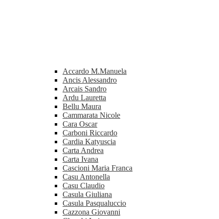
Accardo M.Manuela
Ancis Alessandro
Arcais Sandro
Ardu Lauretta
Bellu Maura
Cammarata Nicole
Cara Oscar
Carboni Riccardo
Cardia Katyuscia
Carta Andrea
Carta Ivana
Cascioni Maria Franca
Casu Antonella
Casu Claudio
Casula Giuliana
Casula Pasqualuccio
Cazzona Giovanni