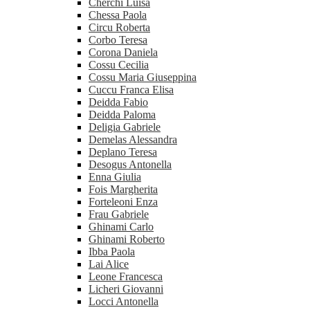
Cherchi Luisa
Chessa Paola
Circu Roberta
Corbo Teresa
Corona Daniela
Cossu Cecilia
Cossu Maria Giuseppina
Cuccu Franca Elisa
Deidda Fabio
Deidda Paloma
Deligia Gabriele
Demelas Alessandra
Deplano Teresa
Desogus Antonella
Enna Giulia
Fois Margherita
Forteleoni Enza
Frau Gabriele
Ghinami Carlo
Ghinami Roberto
Ibba Paola
Lai Alice
Leone Francesca
Licheri Giovanni
Locci Antonella