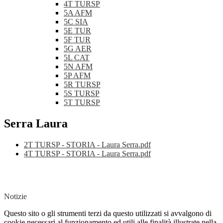
4T TURSP
5A AFM
5C SIA
5E TUR
5F TUR
5G AER
5L CAT
5N AFM
5P AFM
5R TURSP
5S TURSP
5T TURSP
Serra Laura
2T TURSP - STORIA - Laura Serra.pdf
4T TURSP - STORIA - Laura Serra.pdf
Notizie
Questo sito o gli strumenti terzi da questo utilizzati si avvalgono di
cookie necessari al funzionamento ed utili alle finalità illustrate nella