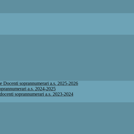
ione Docenti soprannumerari a.s. 2025-2026
 soprannumerari a.s. 2024-2025
ne docenti soprannumerari a.s. 2023-2024