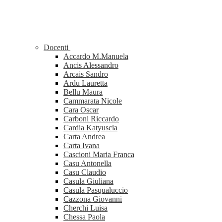
Docenti
Accardo M.Manuela
Ancis Alessandro
Arcais Sandro
Ardu Lauretta
Bellu Maura
Cammarata Nicole
Cara Oscar
Carboni Riccardo
Cardia Katyuscia
Carta Andrea
Carta Ivana
Cascioni Maria Franca
Casu Antonella
Casu Claudio
Casula Giuliana
Casula Pasqualuccio
Cazzona Giovanni
Cherchi Luisa
Chessa Paola