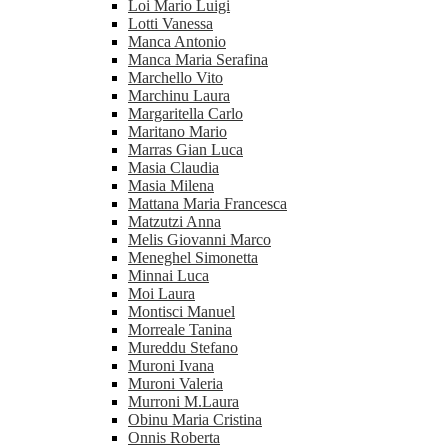
Loi Mario Luigi
Lotti Vanessa
Manca Antonio
Manca Maria Serafina
Marchello Vito
Marchinu Laura
Margaritella Carlo
Maritano Mario
Marras Gian Luca
Masia Claudia
Masia Milena
Mattana Maria Francesca
Matzutzi Anna
Melis Giovanni Marco
Meneghel Simonetta
Minnai Luca
Moi Laura
Montisci Manuel
Morreale Tanina
Mureddu Stefano
Muroni Ivana
Muroni Valeria
Murroni M.Laura
Obinu Maria Cristina
Onnis Roberta