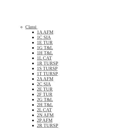
Classi
1A AFM
1C SIA
1E TUR
1G T&L
1H T&L
1L CAT
1R TURSP
1S TURSP
1T TURSP
2A AFM
2C SIA
2E TUR
2F TUR
2G T&L
2H T&L
2L CAT
2N AFM
2P AFM
2R TURSP