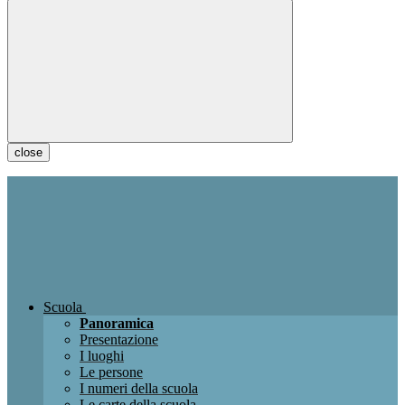
close
Scuola
Panoramica
Presentazione
I luoghi
Le persone
I numeri della scuola
Le carte della scuola