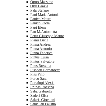
Oppo Massimo
Ortu Grazia
Pala Stefano
Pani Maria Antonia
Panico Mauro
Panico Paola
Papi Elena
Pau M.Antonietta
Perra Giuseppe Mauro
Pianu Lucia
Pinna Andrea
Pinna Antonio
Pinna Federica
Pintus Luisa
Pintus Salvatore
Piras Rossana
Piseddu Bernardetta
Pisu Pino
Porcu Sara
Portalupi Alexia
Prunas Rossana
Saba Gabriella
Saderi Elisa
Salaris Giovanni
Samallah Faustin