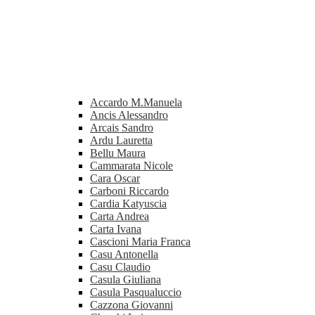
Accardo M.Manuela
Ancis Alessandro
Arcais Sandro
Ardu Lauretta
Bellu Maura
Cammarata Nicole
Cara Oscar
Carboni Riccardo
Cardia Katyuscia
Carta Andrea
Carta Ivana
Cascioni Maria Franca
Casu Antonella
Casu Claudio
Casula Giuliana
Casula Pasqualuccio
Cazzona Giovanni