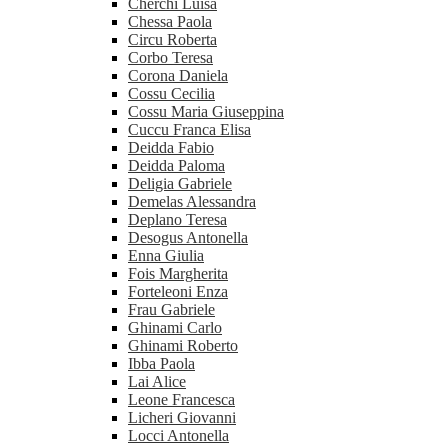
Cherchi Luisa
Chessa Paola
Circu Roberta
Corbo Teresa
Corona Daniela
Cossu Cecilia
Cossu Maria Giuseppina
Cuccu Franca Elisa
Deidda Fabio
Deidda Paloma
Deligia Gabriele
Demelas Alessandra
Deplano Teresa
Desogus Antonella
Enna Giulia
Fois Margherita
Forteleoni Enza
Frau Gabriele
Ghinami Carlo
Ghinami Roberto
Ibba Paola
Lai Alice
Leone Francesca
Licheri Giovanni
Locci Antonella