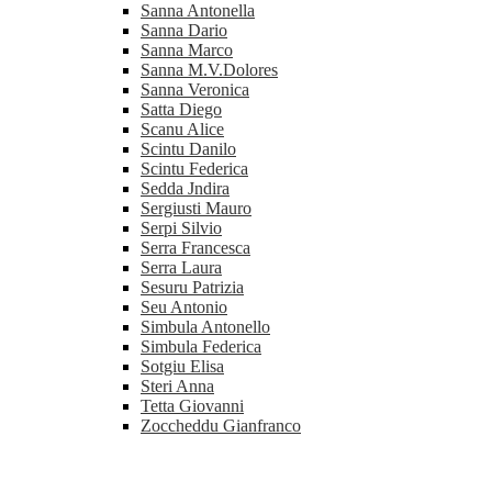
Sanna Antonella
Sanna Dario
Sanna Marco
Sanna M.V.Dolores
Sanna Veronica
Satta Diego
Scanu Alice
Scintu Danilo
Scintu Federica
Sedda Jndira
Sergiusti Mauro
Serpi Silvio
Serra Francesca
Serra Laura
Sesuru Patrizia
Seu Antonio
Simbula Antonello
Simbula Federica
Sotgiu Elisa
Steri Anna
Tetta Giovanni
Zoccheddu Gianfranco