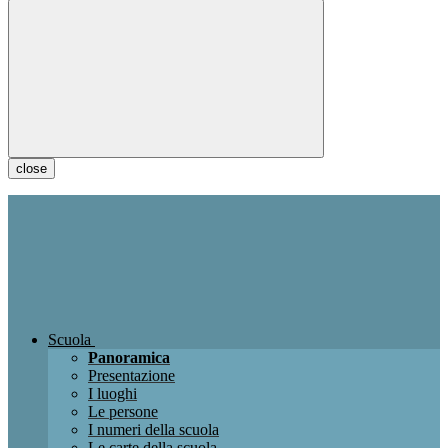
close
Scuola
Panoramica
Presentazione
I luoghi
Le persone
I numeri della scuola
Le carte della scuola