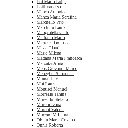
Loi Mario Luigi
Lotti Vanessa
Manca Antonio
Manca Maria Serafina
Marchello Vito
Marchinu Laura
Margaritella Carlo
Maritano Mario
Marras Gian Luca
Masia Claudia
Masia Milena
Mattana Maria Francesca
Matzutzi Anna
Melis Giovanni Marco
Meneghel Simonetta
Minnai Luca
Moi Laura
Montisci Manuel
Morreale Tanina
Mureddu Stefano
Muroni Ivana
Muroni Valeria
Murroni M.Laura
Obinu Maria Cristina
Onnis Roberta