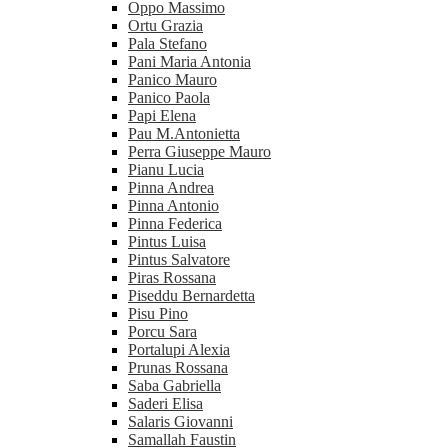
Oppo Massimo
Ortu Grazia
Pala Stefano
Pani Maria Antonia
Panico Mauro
Panico Paola
Papi Elena
Pau M.Antonietta
Perra Giuseppe Mauro
Pianu Lucia
Pinna Andrea
Pinna Antonio
Pinna Federica
Pintus Luisa
Pintus Salvatore
Piras Rossana
Piseddu Bernardetta
Pisu Pino
Porcu Sara
Portalupi Alexia
Prunas Rossana
Saba Gabriella
Saderi Elisa
Salaris Giovanni
Samallah Faustin