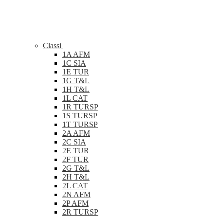
Classi
1A AFM
1C SIA
1E TUR
1G T&L
1H T&L
1L CAT
1R TURSP
1S TURSP
1T TURSP
2A AFM
2C SIA
2E TUR
2F TUR
2G T&L
2H T&L
2L CAT
2N AFM
2P AFM
2R TURSP