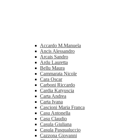
Accardo M.Manuela
Ancis Alessandro
Arcais Sandro
Ardu Lauretta
Bellu Maura
Cammarata Nicole
Cara Oscar
Carboni Riccardo
Cardia Katyuscia
Carta Andrea
Carta Ivana
Cascioni Maria Franca
Casu Antonella
Casu Claudio
Casula Giuliana
Casula Pasqualuccio
Cazzona Giovanni