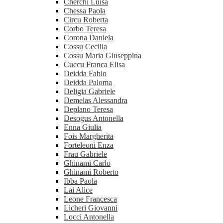
Cherchi Luisa
Chessa Paola
Circu Roberta
Corbo Teresa
Corona Daniela
Cossu Cecilia
Cossu Maria Giuseppina
Cuccu Franca Elisa
Deidda Fabio
Deidda Paloma
Deligia Gabriele
Demelas Alessandra
Deplano Teresa
Desogus Antonella
Enna Giulia
Fois Margherita
Forteleoni Enza
Frau Gabriele
Ghinami Carlo
Ghinami Roberto
Ibba Paola
Lai Alice
Leone Francesca
Licheri Giovanni
Locci Antonella