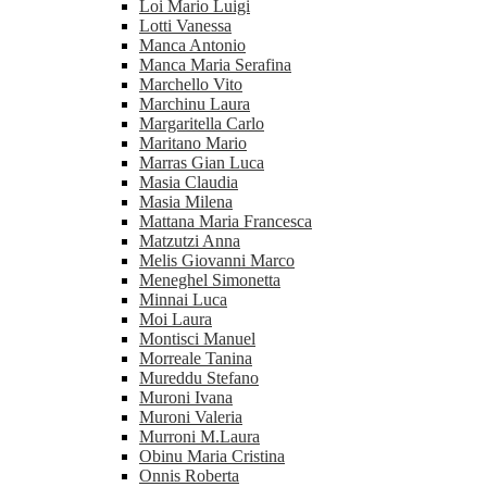
Loi Mario Luigi
Lotti Vanessa
Manca Antonio
Manca Maria Serafina
Marchello Vito
Marchinu Laura
Margaritella Carlo
Maritano Mario
Marras Gian Luca
Masia Claudia
Masia Milena
Mattana Maria Francesca
Matzutzi Anna
Melis Giovanni Marco
Meneghel Simonetta
Minnai Luca
Moi Laura
Montisci Manuel
Morreale Tanina
Mureddu Stefano
Muroni Ivana
Muroni Valeria
Murroni M.Laura
Obinu Maria Cristina
Onnis Roberta