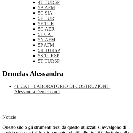
4T TURSP
5A AFM
5C SIA
5E TUR
5F TUR
5G AER
5L CAT
5N AFM
5P AFM
5R TURSP
5S TURSP
5T TURSP
Demelas Alessandra
4L CAT - LABORATORIO DI COSTRUZIONI -
Alessandra Demelas.pdf
Notizie
Questo sito o gli strumenti terzi da questo utilizzati si avvalgono di
cookie necessari al funzionamento ed utili alle finalità illustrate nella