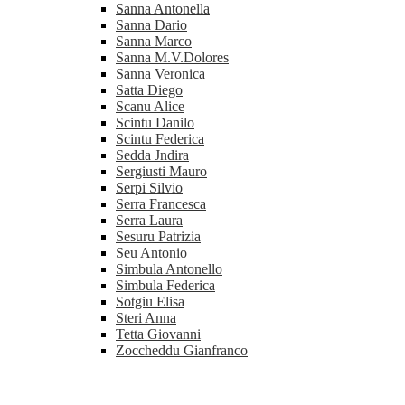
Sanna Antonella
Sanna Dario
Sanna Marco
Sanna M.V.Dolores
Sanna Veronica
Satta Diego
Scanu Alice
Scintu Danilo
Scintu Federica
Sedda Jndira
Sergiusti Mauro
Serpi Silvio
Serra Francesca
Serra Laura
Sesuru Patrizia
Seu Antonio
Simbula Antonello
Simbula Federica
Sotgiu Elisa
Steri Anna
Tetta Giovanni
Zoccheddu Gianfranco