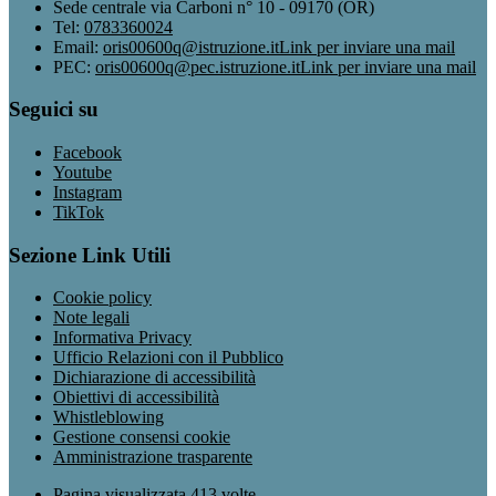
Sede centrale via Carboni n° 10 - 09170 (OR)
Tel:
0783360024
Email:
oris00600q@istruzione.it
Link per inviare una mail
PEC:
oris00600q@pec.istruzione.it
Link per inviare una mail
Seguici su
Facebook
Youtube
Instagram
TikTok
Sezione Link Utili
Cookie policy
Note legali
Informativa Privacy
Ufficio Relazioni con il Pubblico
Dichiarazione di accessibilità
Obiettivi di accessibilità
Whistleblowing
Gestione consensi cookie
Amministrazione trasparente
Pagina visualizzata
413
volte