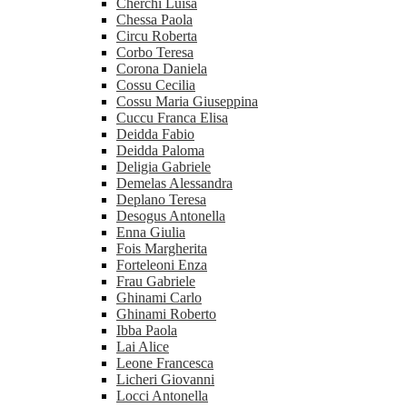
Cherchi Luisa
Chessa Paola
Circu Roberta
Corbo Teresa
Corona Daniela
Cossu Cecilia
Cossu Maria Giuseppina
Cuccu Franca Elisa
Deidda Fabio
Deidda Paloma
Deligia Gabriele
Demelas Alessandra
Deplano Teresa
Desogus Antonella
Enna Giulia
Fois Margherita
Forteleoni Enza
Frau Gabriele
Ghinami Carlo
Ghinami Roberto
Ibba Paola
Lai Alice
Leone Francesca
Licheri Giovanni
Locci Antonella