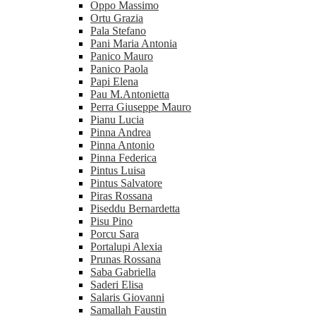
Oppo Massimo
Ortu Grazia
Pala Stefano
Pani Maria Antonia
Panico Mauro
Panico Paola
Papi Elena
Pau M.Antonietta
Perra Giuseppe Mauro
Pianu Lucia
Pinna Andrea
Pinna Antonio
Pinna Federica
Pintus Luisa
Pintus Salvatore
Piras Rossana
Piseddu Bernardetta
Pisu Pino
Porcu Sara
Portalupi Alexia
Prunas Rossana
Saba Gabriella
Saderi Elisa
Salaris Giovanni
Samallah Faustin