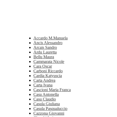
Accardo M.Manuela
Ancis Alessandro
Arcais Sandro
Ardu Lauretta
Bellu Maura
Cammarata Nicole
Cara Oscar
Carboni Riccardo
Cardia Katyuscia
Carta Andrea
Carta Ivana
Cascioni Maria Franca
Casu Antonella
Casu Claudio
Casula Giuliana
Casula Pasqualuccio
Cazzona Giovanni