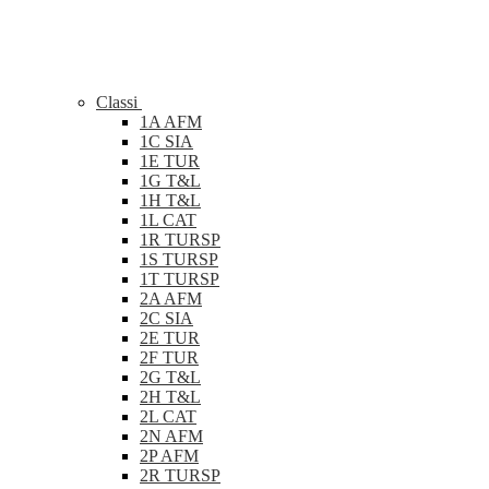
Classi
1A AFM
1C SIA
1E TUR
1G T&L
1H T&L
1L CAT
1R TURSP
1S TURSP
1T TURSP
2A AFM
2C SIA
2E TUR
2F TUR
2G T&L
2H T&L
2L CAT
2N AFM
2P AFM
2R TURSP