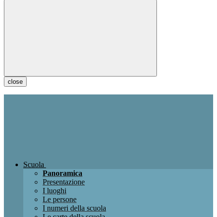
close
Scuola
Panoramica
Presentazione
I luoghi
Le persone
I numeri della scuola
Le carte della scuola