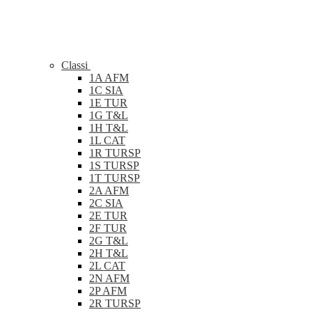
Classi
1A AFM
1C SIA
1E TUR
1G T&L
1H T&L
1L CAT
1R TURSP
1S TURSP
1T TURSP
2A AFM
2C SIA
2E TUR
2F TUR
2G T&L
2H T&L
2L CAT
2N AFM
2P AFM
2R TURSP