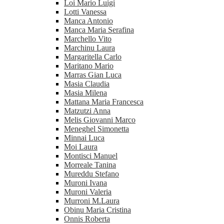
Loi Mario Luigi
Lotti Vanessa
Manca Antonio
Manca Maria Serafina
Marchello Vito
Marchinu Laura
Margaritella Carlo
Maritano Mario
Marras Gian Luca
Masia Claudia
Masia Milena
Mattana Maria Francesca
Matzutzi Anna
Melis Giovanni Marco
Meneghel Simonetta
Minnai Luca
Moi Laura
Montisci Manuel
Morreale Tanina
Mureddu Stefano
Muroni Ivana
Muroni Valeria
Murroni M.Laura
Obinu Maria Cristina
Onnis Roberta