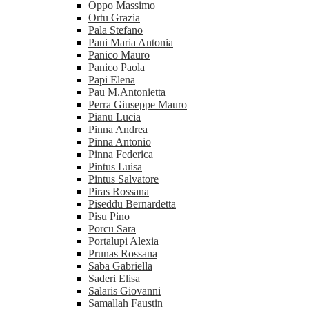
Oppo Massimo
Ortu Grazia
Pala Stefano
Pani Maria Antonia
Panico Mauro
Panico Paola
Papi Elena
Pau M.Antonietta
Perra Giuseppe Mauro
Pianu Lucia
Pinna Andrea
Pinna Antonio
Pinna Federica
Pintus Luisa
Pintus Salvatore
Piras Rossana
Piseddu Bernardetta
Pisu Pino
Porcu Sara
Portalupi Alexia
Prunas Rossana
Saba Gabriella
Saderi Elisa
Salaris Giovanni
Samallah Faustin