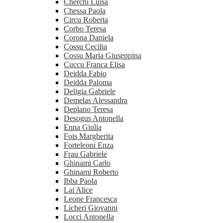
Cherchi Luisa
Chessa Paola
Circu Roberta
Corbo Teresa
Corona Daniela
Cossu Cecilia
Cossu Maria Giuseppina
Cuccu Franca Elisa
Deidda Fabio
Deidda Paloma
Deligia Gabriele
Demelas Alessandra
Deplano Teresa
Desogus Antonella
Enna Giulia
Fois Margherita
Forteleoni Enza
Frau Gabriele
Ghinami Carlo
Ghinami Roberto
Ibba Paola
Lai Alice
Leone Francesca
Licheri Giovanni
Locci Antonella