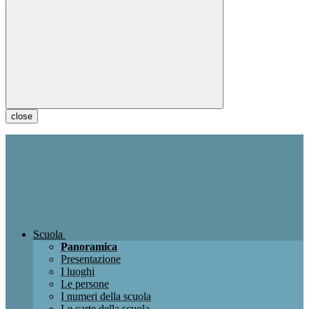
close
Scuola
Panoramica
Presentazione
I luoghi
Le persone
I numeri della scuola
Le carte della scuola