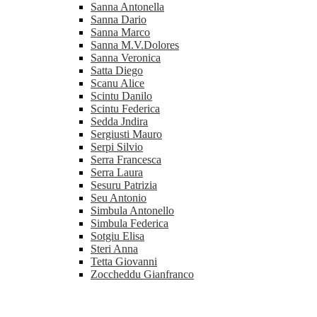
Sanna Antonella
Sanna Dario
Sanna Marco
Sanna M.V.Dolores
Sanna Veronica
Satta Diego
Scanu Alice
Scintu Danilo
Scintu Federica
Sedda Jndira
Sergiusti Mauro
Serpi Silvio
Serra Francesca
Serra Laura
Sesuru Patrizia
Seu Antonio
Simbula Antonello
Simbula Federica
Sotgiu Elisa
Steri Anna
Tetta Giovanni
Zoccheddu Gianfranco