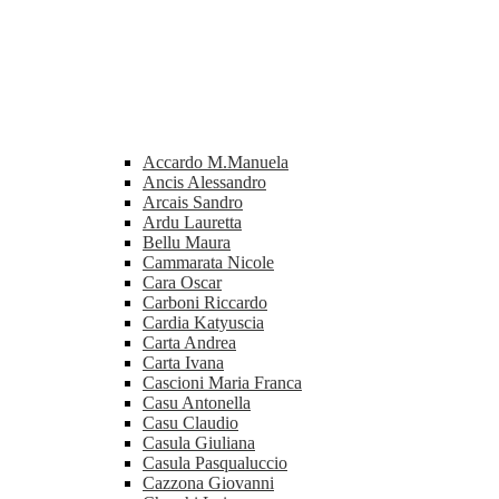
Accardo M.Manuela
Ancis Alessandro
Arcais Sandro
Ardu Lauretta
Bellu Maura
Cammarata Nicole
Cara Oscar
Carboni Riccardo
Cardia Katyuscia
Carta Andrea
Carta Ivana
Cascioni Maria Franca
Casu Antonella
Casu Claudio
Casula Giuliana
Casula Pasqualuccio
Cazzona Giovanni