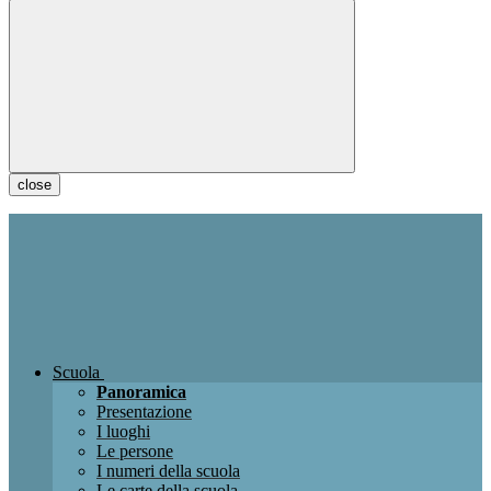
close
Scuola
Panoramica
Presentazione
I luoghi
Le persone
I numeri della scuola
Le carte della scuola