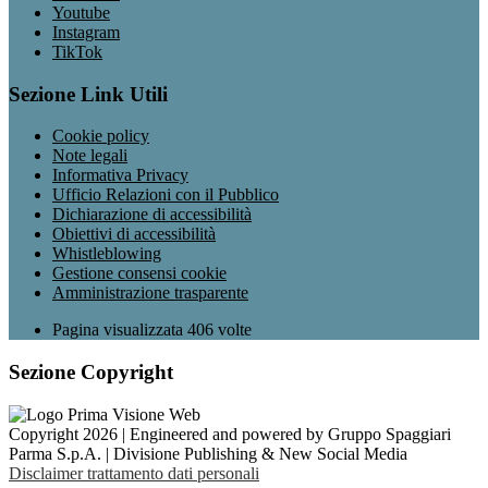
Youtube
Instagram
TikTok
Sezione Link Utili
Cookie policy
Note legali
Informativa Privacy
Ufficio Relazioni con il Pubblico
Dichiarazione di accessibilità
Obiettivi di accessibilità
Whistleblowing
Gestione consensi cookie
Amministrazione trasparente
Pagina visualizzata
406
volte
Sezione Copyright
Copyright 2026 | Engineered and powered by Gruppo Spaggiari
Parma S.p.A. | Divisione Publishing & New Social Media
Disclaimer trattamento dati personali