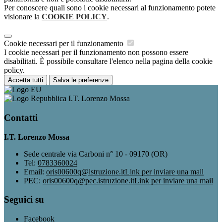
Per conoscere quali sono i cookie necessari al funzionamento potete
visionare la
COOKIE POLICY
.
Cookie necessari per il funzionamento
I cookie necessari per il funzionamento non possono essere
disabilitati. È possibile consultare l'elenco nella pagina della cookie
policy.
Accetta tutti
Salva le preferenze
I.T. Lorenzo Mossa
Contatti
I.T. Lorenzo Mossa
Sede centrale via Carboni n° 10 - 09170 (OR)
Tel:
0783360024
Email:
oris00600q@istruzione.it
Link per inviare una mail
PEC:
oris00600q@pec.istruzione.it
Link per inviare una mail
Seguici su
Facebook