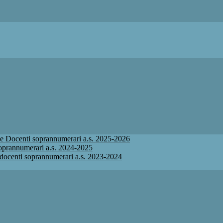
ione Docenti soprannumerari a.s. 2025-2026
 soprannumerari a.s. 2024-2025
ne docenti soprannumerari a.s. 2023-2024