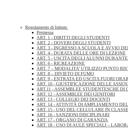
Regolamento di Istituto
Premessa
ART. 1 - DIRITTI DEGLI STUDENTI
ART. 2 - DOVERI DEGLI STUDENTI
ART. 3 - INGRESSO A SCUOLA E AVVIO DE
ART. 4 - DURATA DELLE ORE DI LEZIONE
ART. 5 - USCITA DEGLI ALUNNI DURANTE
ART. 6 - RICREAZIONE
ART. 7 – MODALITA’ UTILIZZO PUNTO RI
ART. 8 – DIVIETO DI FUMO
ART. 9 - ENTRATA ED USCITA FUORI ORA
ART. 10 - GIUSTIFICAZIONE DELLE ASSEN
ART.11 - ASSEMBLEE STUDENTESCHE DI 
ART. 12 - ASSEMBLEE DEI GENITORI
ART. 13 - COLLEGIO DEI DOCENTI
ART. 14 - ATTIVITÀ DI AMPLIAMENTO D
ART. 15 - USO DEL CELLULARE IN CLASS
ART. 16 - SANZIONI DISCIPLINARI
ART. 17 - ORGANO DI GARANZIA
ART. 18 - USO DI AULE SPECIALI – LABO