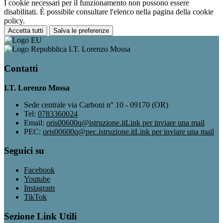
I cookie necessari per il funzionamento non possono essere
disabilitati. È possibile consultare l'elenco nella pagina della cookie
policy.
Accetta tutti
Salva le preferenze
I.T. Lorenzo Mossa
Contatti
I.T. Lorenzo Mossa
Sede centrale via Carboni n° 10 - 09170 (OR)
Tel:
0783360024
Email:
oris00600q@istruzione.it
Link per inviare una mail
PEC:
oris00600q@pec.istruzione.it
Link per inviare una mail
Seguici su
Facebook
Youtube
Instagram
TikTok
Sezione Link Utili