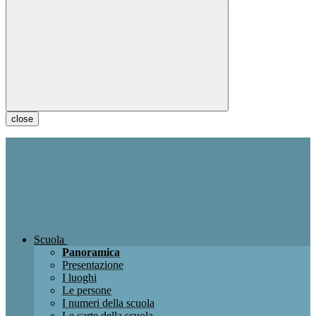
close
Scuola
Panoramica
Presentazione
I luoghi
Le persone
I numeri della scuola
Le carte della scuola