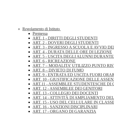
Regolamento di Istituto
Premessa
ART. 1 - DIRITTI DEGLI STUDENTI
ART. 2 - DOVERI DEGLI STUDENTI
ART. 3 - INGRESSO A SCUOLA E AVVIO DE
ART. 4 - DURATA DELLE ORE DI LEZIONE
ART. 5 - USCITA DEGLI ALUNNI DURANTE
ART. 6 - RICREAZIONE
ART. 7 – MODALITA’ UTILIZZO PUNTO RI
ART. 8 – DIVIETO DI FUMO
ART. 9 - ENTRATA ED USCITA FUORI ORA
ART. 10 - GIUSTIFICAZIONE DELLE ASSEN
ART.11 - ASSEMBLEE STUDENTESCHE DI 
ART. 12 - ASSEMBLEE DEI GENITORI
ART. 13 - COLLEGIO DEI DOCENTI
ART. 14 - ATTIVITÀ DI AMPLIAMENTO D
ART. 15 - USO DEL CELLULARE IN CLASS
ART. 16 - SANZIONI DISCIPLINARI
ART. 17 - ORGANO DI GARANZIA