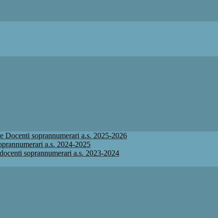
ione Docenti soprannumerari a.s. 2025-2026
 soprannumerari a.s. 2024-2025
ne docenti soprannumerari a.s. 2023-2024