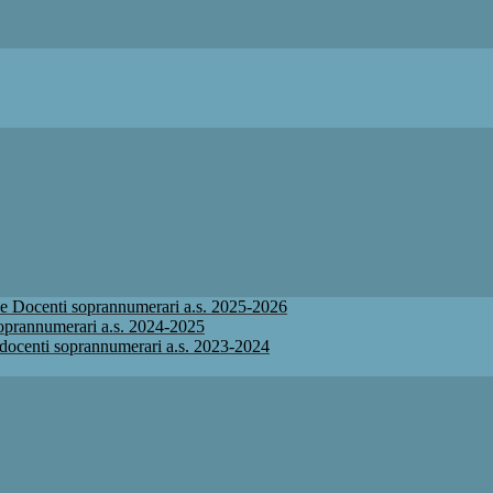
ione Docenti soprannumerari a.s. 2025-2026
 soprannumerari a.s. 2024-2025
ne docenti soprannumerari a.s. 2023-2024