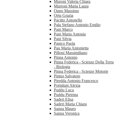
Muroni Valeria Chiara
Murroni Maria Laura
Oppo Massimo
Ortu Grazia
Pacitto Antonello
Pala Stefano Antonio Emilio
Pani Marco
Pani Maria Antonia
Pani Silvia
Panico Paola
Pau Maria Antonietta
Pilloni Massimiliano
Pinna Antonio
Pinna Federica - Scienze Della Terra
- Biologia
Pinna Federica - Scienze Motorie
Pintus Salvatore
Piredda Antonio Francesco
Portalupi Alexia
Puddu Luca
Puddu Pietrina
Saderi Elisa
Saderi Maria Chiara
Sanna Mauro
Sanna Veronica