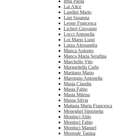
Ibba Paola
Lai Alice
Landini Mario
Lasi Susanna
Leone Francesca
Licheri Giovanni
Locci Antonella
Loi Mario Luigi
Lutzu Alessandra
Manca Antonio
Manca Maria Serafina
Marchello Vito
Margaritella Carlo
Maritano Mario
Marongiu Antonella
Masia Claudia
Masia Fabio
Masia Milena
Massa Silvia
Mattana Maria Francesca
Meneghel Simonetta
Montisci Aldo
Montisci Fabio
Montisci Manuel
Morreale Tanina