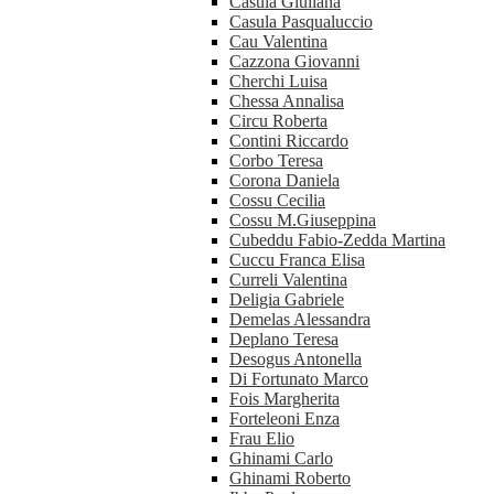
Casula Giuliana
Casula Pasqualuccio
Cau Valentina
Cazzona Giovanni
Cherchi Luisa
Chessa Annalisa
Circu Roberta
Contini Riccardo
Corbo Teresa
Corona Daniela
Cossu Cecilia
Cossu M.Giuseppina
Cubeddu Fabio-Zedda Martina
Cuccu Franca Elisa
Curreli Valentina
Deligia Gabriele
Demelas Alessandra
Deplano Teresa
Desogus Antonella
Di Fortunato Marco
Fois Margherita
Forteleoni Enza
Frau Elio
Ghinami Carlo
Ghinami Roberto