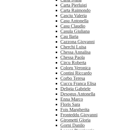
Carta Pierluigi
Carta Raimondo
Casciu Valeria
Casu Antonella
Casu Claudio
Casula Giuliana
Cau Ilaria
Cazzona Giovanni
Cherchi Luisa
Chessa Annalisa
Chessa Paola
Circu Roberta
Coloru Veronica
Contini Riccardo
Corbo Teresa
Cuccu Franca Elisa
Deligia Gabriele
Desogus Antonella
Enna Marco
Floris Sara
Fois Margherita
Fronteddu Giovanni
Girometti Gloria
Gorni Danilo