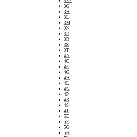
3EF
3G
3H
3L
3M
3N
3P
3R
3S
3T
4A
4C
4E
4G
4H
4L
4N
4P
4R
4S
4T
5E
5F
5G
5H