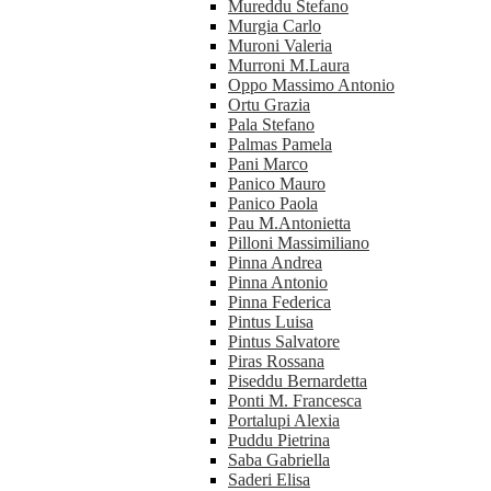
Mureddu Stefano
Murgia Carlo
Muroni Valeria
Murroni M.Laura
Oppo Massimo Antonio
Ortu Grazia
Pala Stefano
Palmas Pamela
Pani Marco
Panico Mauro
Panico Paola
Pau M.Antonietta
Pilloni Massimiliano
Pinna Andrea
Pinna Antonio
Pinna Federica
Pintus Luisa
Pintus Salvatore
Piras Rossana
Piseddu Bernardetta
Ponti M. Francesca
Portalupi Alexia
Puddu Pietrina
Saba Gabriella
Saderi Elisa