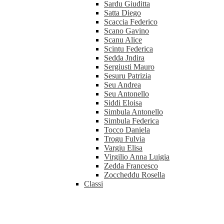
Sardu Giuditta
Satta Diego
Scaccia Federico
Scano Gavino
Scanu Alice
Scintu Federica
Sedda Jndira
Sergiusti Mauro
Sesuru Patrizia
Seu Andrea
Seu Antonello
Siddi Eloisa
Simbula Antonello
Simbula Federica
Tocco Daniela
Trogu Fulvia
Vargiu Elisa
Virgilio Anna Luigia
Zedda Francesco
Zoccheddu Rosella
Classi