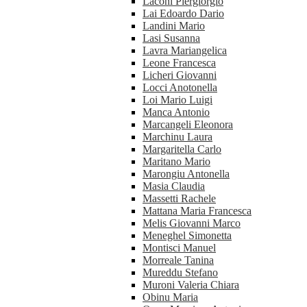
Laconi Piergiorgio
Lai Edoardo Dario
Landini Mario
Lasi Susanna
Lavra Mariangelica
Leone Francesca
Licheri Giovanni
Locci Anotonella
Loi Mario Luigi
Manca Antonio
Marcangeli Eleonora
Marchinu Laura
Margaritella Carlo
Maritano Mario
Marongiu Antonella
Masia Claudia
Massetti Rachele
Mattana Maria Francesca
Melis Giovanni Marco
Meneghel Simonetta
Montisci Manuel
Morreale Tanina
Mureddu Stefano
Muroni Valeria Chiara
Obinu Maria