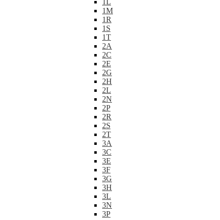
1L
1M
1R
1S
1T
2A
2C
2E
2G
2H
2L
2N
2P
2R
2S
2T
3A
3C
3E
3F
3G
3H
3L
3N
3P