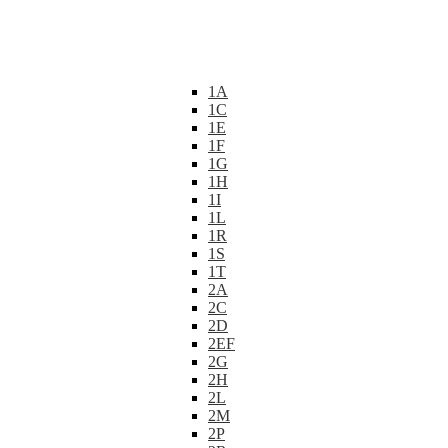
1A
1C
1E
1F
1G
1H
1I
1L
1R
1S
1T
2A
2C
2D
2EF
2G
2H
2L
2M
2P