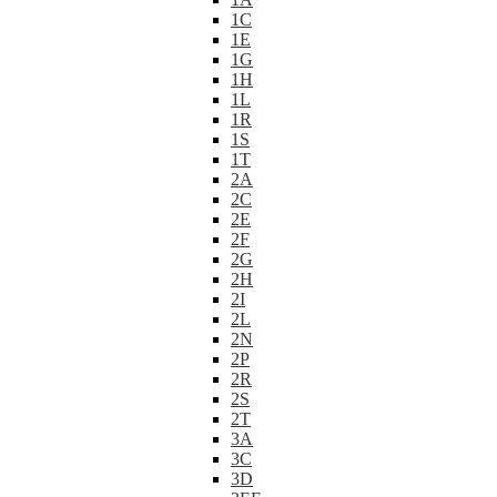
1C
1E
1G
1H
1L
1R
1S
1T
2A
2C
2E
2F
2G
2H
2I
2L
2N
2P
2R
2S
2T
3A
3C
3D