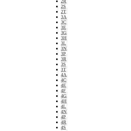
2R
2S
2T
3A
3C
3E
3G
3H
3L
3N
3P
3R
3S
3T
4A
4C
4E
4F
4G
4H
4L
4N
4P
4R
4S