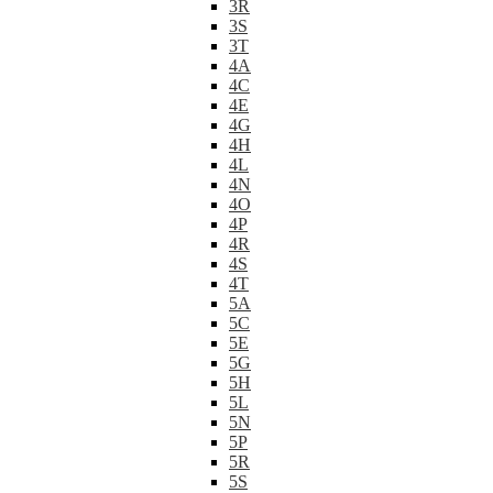
3R
3S
3T
4A
4C
4E
4G
4H
4L
4N
4O
4P
4R
4S
4T
5A
5C
5E
5G
5H
5L
5N
5P
5R
5S