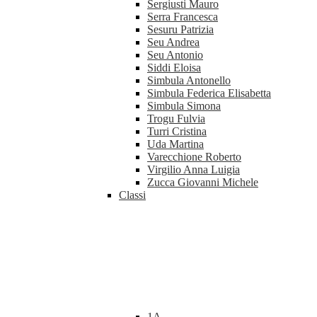
Sergiusti Mauro
Serra Francesca
Sesuru Patrizia
Seu Andrea
Seu Antonio
Siddi Eloisa
Simbula Antonello
Simbula Federica Elisabetta
Simbula Simona
Trogu Fulvia
Turri Cristina
Uda Martina
Varecchione Roberto
Virgilio Anna Luigia
Zucca Giovanni Michele
Classi
1A