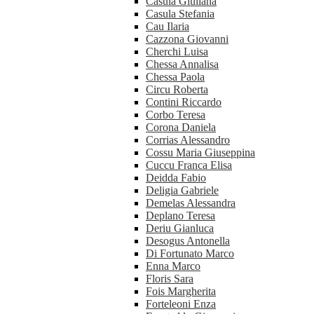
Casula Giuliana
Casula Stefania
Cau Ilaria
Cazzona Giovanni
Cherchi Luisa
Chessa Annalisa
Chessa Paola
Circu Roberta
Contini Riccardo
Corbo Teresa
Corona Daniela
Corrias Alessandro
Cossu Maria Giuseppina
Cuccu Franca Elisa
Deidda Fabio
Deligia Gabriele
Demelas Alessandra
Deplano Teresa
Deriu Gianluca
Desogus Antonella
Di Fortunato Marco
Enna Marco
Floris Sara
Fois Margherita
Forteleoni Enza