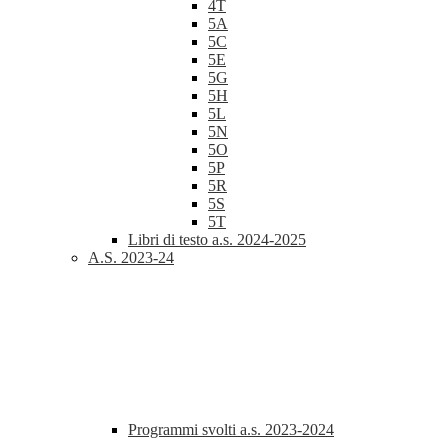
4T
5A
5C
5E
5G
5H
5L
5N
5O
5P
5R
5S
5T
Libri di testo a.s. 2024-2025
A.S. 2023-24
Programmi svolti a.s. 2023-2024