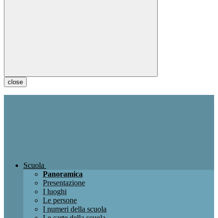
close
Scuola
Panoramica
Presentazione
I luoghi
Le persone
I numeri della scuola
Le carte della scuola