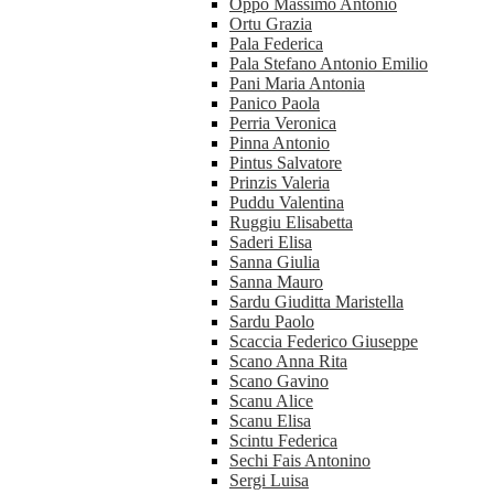
Oppo Massimo Antonio
Ortu Grazia
Pala Federica
Pala Stefano Antonio Emilio
Pani Maria Antonia
Panico Paola
Perria Veronica
Pinna Antonio
Pintus Salvatore
Prinzis Valeria
Puddu Valentina
Ruggiu Elisabetta
Saderi Elisa
Sanna Giulia
Sanna Mauro
Sardu Giuditta Maristella
Sardu Paolo
Scaccia Federico Giuseppe
Scano Anna Rita
Scano Gavino
Scanu Alice
Scanu Elisa
Scintu Federica
Sechi Fais Antonino
Sergi Luisa