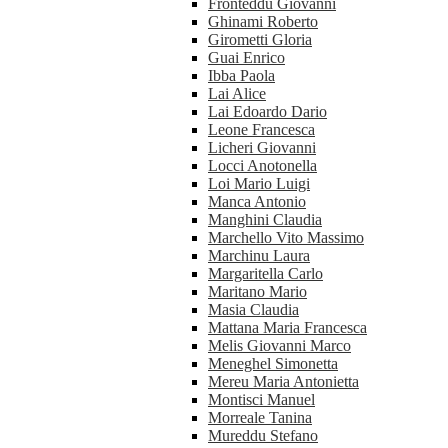
Fronteddu Giovanni
Ghinami Roberto
Girometti Gloria
Guai Enrico
Ibba Paola
Lai Alice
Lai Edoardo Dario
Leone Francesca
Licheri Giovanni
Locci Anotonella
Loi Mario Luigi
Manca Antonio
Manghini Claudia
Marchello Vito Massimo
Marchinu Laura
Margaritella Carlo
Maritano Mario
Masia Claudia
Mattana Maria Francesca
Melis Giovanni Marco
Meneghel Simonetta
Mereu Maria Antonietta
Montisci Manuel
Morreale Tanina
Mureddu Stefano