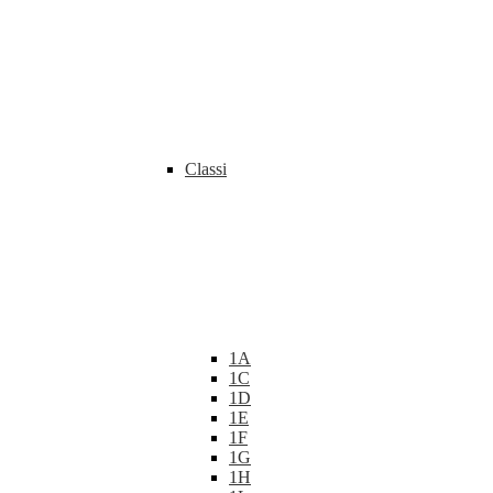
Classi
1A
1C
1D
1E
1F
1G
1H