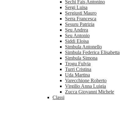
Sechi Fais Antonino
Sergi Luisa
Sergiusti Mauro
Serra Francesca
Sesuru Patrizia
Seu Andrea
Seu Antonio
Siddi Eloisa
Simbula Antonello
Simbula Federica Elisabetta
Simbula Simona
Trogu Fulvia
Turri Cristina
Uda Martina
Varecchione Roberto
Virgilio Anna Luigia
Zucca Giovanni Michele
Classi