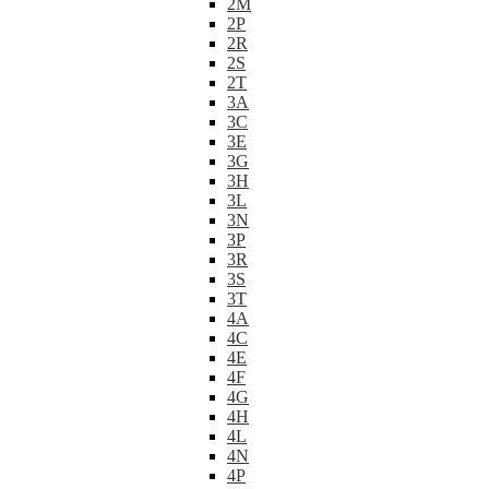
2M
2P
2R
2S
2T
3A
3C
3E
3G
3H
3L
3N
3P
3R
3S
3T
4A
4C
4E
4F
4G
4H
4L
4N
4P