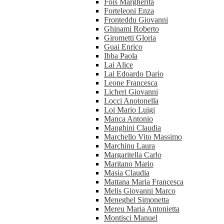
Fois Margherita
Forteleoni Enza
Fronteddu Giovanni
Ghinami Roberto
Girometti Gloria
Guai Enrico
Ibba Paola
Lai Alice
Lai Edoardo Dario
Leone Francesca
Licheri Giovanni
Locci Anotonella
Loi Mario Luigi
Manca Antonio
Manghini Claudia
Marchello Vito Massimo
Marchinu Laura
Margaritella Carlo
Maritano Mario
Masia Claudia
Mattana Maria Francesca
Melis Giovanni Marco
Meneghel Simonetta
Mereu Maria Antonietta
Montisci Manuel