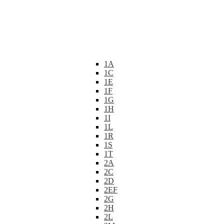
1A
1C
1E
1F
1G
1H
1I
1L
1R
1S
1T
2A
2C
2D
2EF
2G
2H
2L