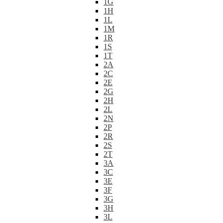
1G
1H
1L
1M
1R
1S
1T
2A
2C
2E
2G
2H
2L
2N
2P
2R
2S
2T
3A
3C
3E
3F
3G
3H
3L