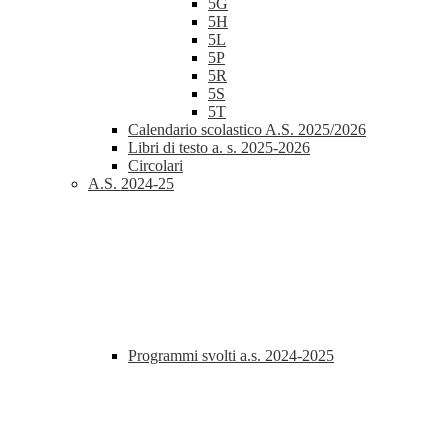
5G
5H
5L
5P
5R
5S
5T
Calendario scolastico A.S. 2025/2026
Libri di testo a. s. 2025-2026
Circolari
A.S. 2024-25
Programmi svolti a.s. 2024-2025