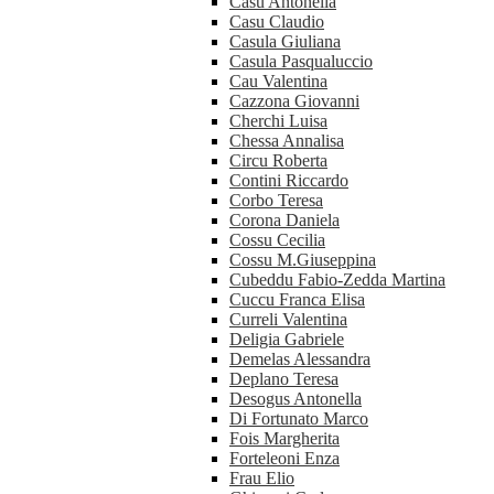
Casu Antonella
Casu Claudio
Casula Giuliana
Casula Pasqualuccio
Cau Valentina
Cazzona Giovanni
Cherchi Luisa
Chessa Annalisa
Circu Roberta
Contini Riccardo
Corbo Teresa
Corona Daniela
Cossu Cecilia
Cossu M.Giuseppina
Cubeddu Fabio-Zedda Martina
Cuccu Franca Elisa
Curreli Valentina
Deligia Gabriele
Demelas Alessandra
Deplano Teresa
Desogus Antonella
Di Fortunato Marco
Fois Margherita
Forteleoni Enza
Frau Elio