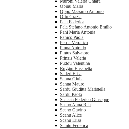
Muroni Valeria Chiara
Obinu Maria
Oppo Massimo Antonio
Ortu Grazia
Pala Federica
Pala Stefano Antonio Emilio
Pani Maria Antonia
Panico Paola
Perria Veronica
Pinna Antonio
Pintus Salvatore
Prinzis Valeria
Puddu Valentina
Ruggiu Elisabetta
Saderi Elisa
Sanna Giulia
Sanna Mauro
Sardu Giuditta Maristella
Sardu Paolo
Scaccia Federico Giuseppe
Scano Anna Rita
Scano Gavino
Scanu Alice
Scanu Elisa
Scintu Federica