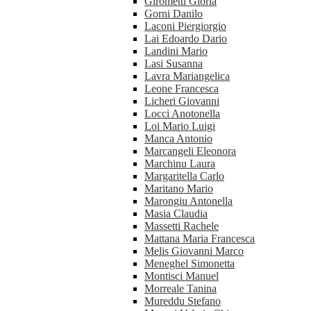
Girometti Gloria
Gorni Danilo
Laconi Piergiorgio
Lai Edoardo Dario
Landini Mario
Lasi Susanna
Lavra Mariangelica
Leone Francesca
Licheri Giovanni
Locci Anotonella
Loi Mario Luigi
Manca Antonio
Marcangeli Eleonora
Marchinu Laura
Margaritella Carlo
Maritano Mario
Marongiu Antonella
Masia Claudia
Massetti Rachele
Mattana Maria Francesca
Melis Giovanni Marco
Meneghel Simonetta
Montisci Manuel
Morreale Tanina
Mureddu Stefano