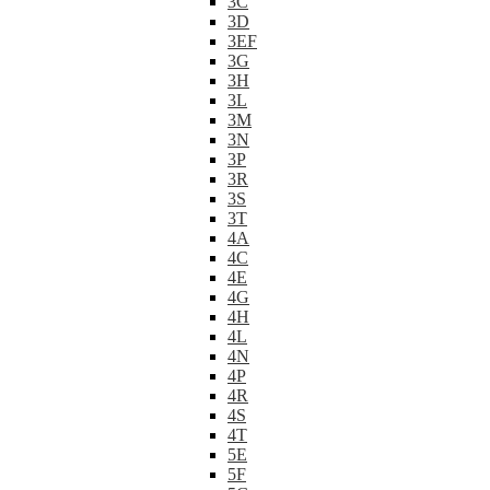
3C
3D
3EF
3G
3H
3L
3M
3N
3P
3R
3S
3T
4A
4C
4E
4G
4H
4L
4N
4P
4R
4S
4T
5E
5F