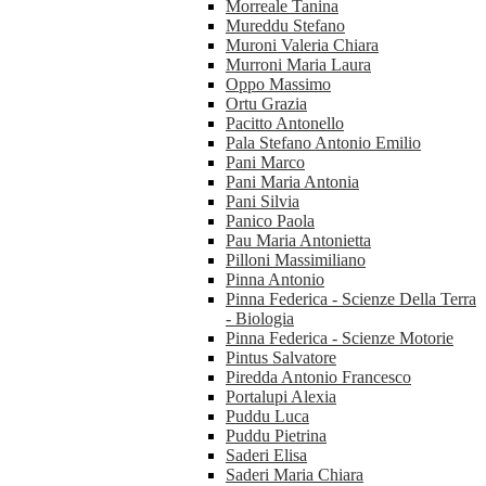
Morreale Tanina
Mureddu Stefano
Muroni Valeria Chiara
Murroni Maria Laura
Oppo Massimo
Ortu Grazia
Pacitto Antonello
Pala Stefano Antonio Emilio
Pani Marco
Pani Maria Antonia
Pani Silvia
Panico Paola
Pau Maria Antonietta
Pilloni Massimiliano
Pinna Antonio
Pinna Federica - Scienze Della Terra
- Biologia
Pinna Federica - Scienze Motorie
Pintus Salvatore
Piredda Antonio Francesco
Portalupi Alexia
Puddu Luca
Puddu Pietrina
Saderi Elisa
Saderi Maria Chiara