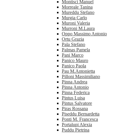
Montisci Manuel
Morreale Tanina
Mureddu Stefano
Murgia Carlo
Muroni Valeria
Murroni M.Laura
Oppo Massimo Antonio
Ortu Grazia
Pala Stefano
Palmas Pamela
Pani Marco
Panico Mauro
Panico Paola
Pau M.Antonietta
Pilloni Massimiliano
Pinna Andrea
Pinna Antonio
Pinna Federica
Pintus Luisa
Pintus Salvatore
Piras Rossana
Piseddu Bernardetta
Ponti M. Francesca
Portalupi Alexia
Puddu Pietrina