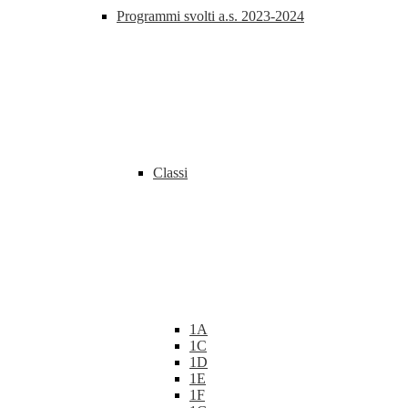
Programmi svolti a.s. 2023-2024
Classi
1A
1C
1D
1E
1F