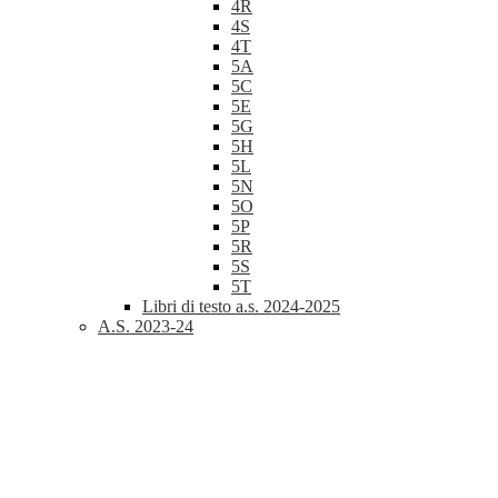
4R
4S
4T
5A
5C
5E
5G
5H
5L
5N
5O
5P
5R
5S
5T
Libri di testo a.s. 2024-2025
A.S. 2023-24