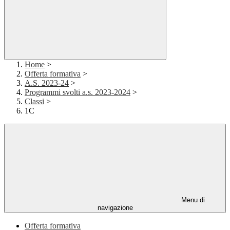
Home
>
Offerta formativa
>
A.S. 2023-24
>
Programmi svolti a.s. 2023-2024
>
Classi
>
1C
Menu di
navigazione
Offerta formativa