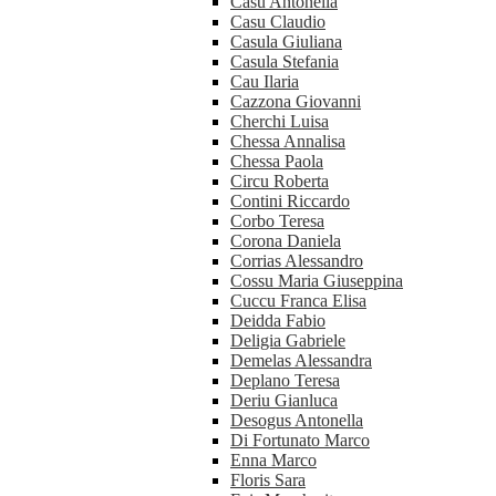
Casu Antonella
Casu Claudio
Casula Giuliana
Casula Stefania
Cau Ilaria
Cazzona Giovanni
Cherchi Luisa
Chessa Annalisa
Chessa Paola
Circu Roberta
Contini Riccardo
Corbo Teresa
Corona Daniela
Corrias Alessandro
Cossu Maria Giuseppina
Cuccu Franca Elisa
Deidda Fabio
Deligia Gabriele
Demelas Alessandra
Deplano Teresa
Deriu Gianluca
Desogus Antonella
Di Fortunato Marco
Enna Marco
Floris Sara