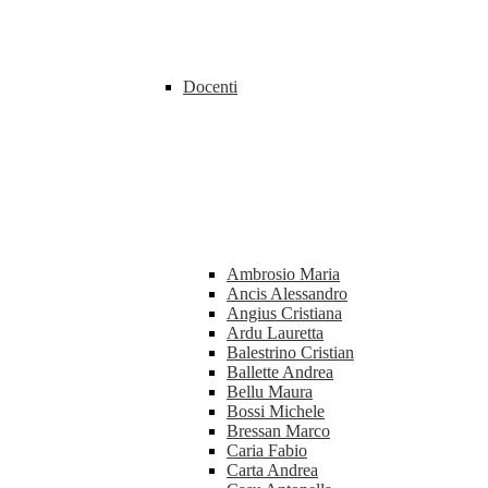
Docenti
Ambrosio Maria
Ancis Alessandro
Angius Cristiana
Ardu Lauretta
Balestrino Cristian
Ballette Andrea
Bellu Maura
Bossi Michele
Bressan Marco
Caria Fabio
Carta Andrea