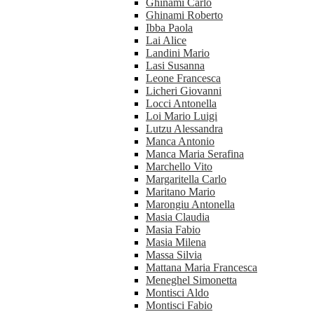
Ghinami Carlo
Ghinami Roberto
Ibba Paola
Lai Alice
Landini Mario
Lasi Susanna
Leone Francesca
Licheri Giovanni
Locci Antonella
Loi Mario Luigi
Lutzu Alessandra
Manca Antonio
Manca Maria Serafina
Marchello Vito
Margaritella Carlo
Maritano Mario
Marongiu Antonella
Masia Claudia
Masia Fabio
Masia Milena
Massa Silvia
Mattana Maria Francesca
Meneghel Simonetta
Montisci Aldo
Montisci Fabio