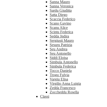
Sanna Mauro
Sanna Veronica
Sardu Giuditta
Satta Diego
Scaccia Federico
Scano Gavino
Scanu Alice
Scintu Federica
Sedda Jndira
Sergiusti Mauro
Sesuru Patrizia
Seu Andrea
Seu Antonello
Siddi Eloisa
Simbula Antonello
Simbula Federica
Tocco Daniela
Trogu Fulvia
Vargiu Elisa
Virgilio Anna Luigia
Zedda Francesco
Zoccheddu Rosella
Classi