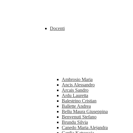
Docenti
Ambrosio Maria
Ancis Alessandro
Arcais Sandro
Ardu Lauretta
Balestrino Cristian
Ballette Andrea
Bellu Maura Giuseppina
Benvenuti Stefano
Brundu Silvia
Canedo Maria Alejandra
Cardia Katyuscia