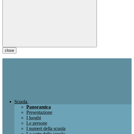
close
Scuola
Panoramica
Presentazione
I luoghi
Le persone
I numeri della scuola
Le carte della scuola