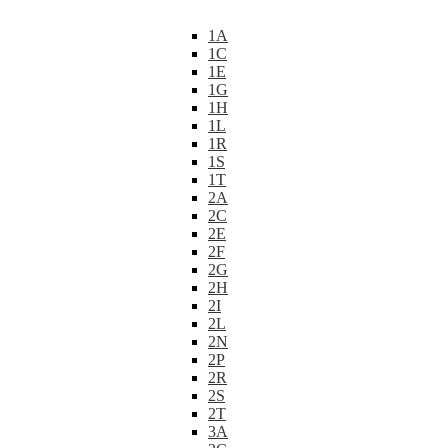
1A
1C
1E
1G
1H
1L
1R
1S
1T
2A
2C
2E
2F
2G
2H
2I
2L
2N
2P
2R
2S
2T
3A