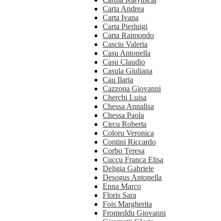
Carta Andrea
Carta Ivana
Carta Pierluigi
Carta Raimondo
Casciu Valeria
Casu Antonella
Casu Claudio
Casula Giuliana
Cau Ilaria
Cazzona Giovanni
Cherchi Luisa
Chessa Annalisa
Chessa Paola
Circu Roberta
Coloru Veronica
Contini Riccardo
Corbo Teresa
Cuccu Franca Elisa
Deligia Gabriele
Desogus Antonella
Enna Marco
Floris Sara
Fois Margherita
Fronteddu Giovanni