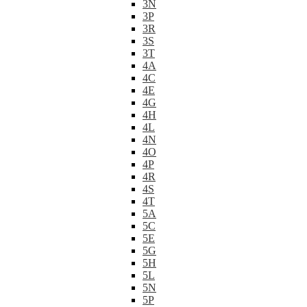
3N
3P
3R
3S
3T
4A
4C
4E
4G
4H
4L
4N
4O
4P
4R
4S
4T
5A
5C
5E
5G
5H
5L
5N
5P