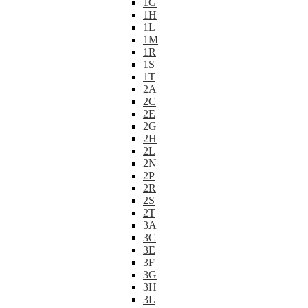
1G
1H
1L
1M
1R
1S
1T
2A
2C
2E
2G
2H
2L
2N
2P
2R
2S
2T
3A
3C
3E
3F
3G
3H
3L