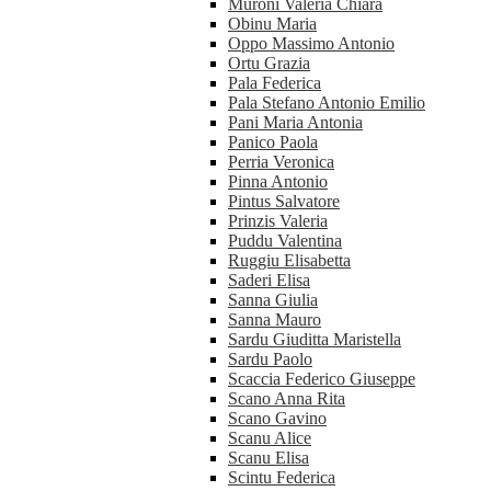
Muroni Valeria Chiara
Obinu Maria
Oppo Massimo Antonio
Ortu Grazia
Pala Federica
Pala Stefano Antonio Emilio
Pani Maria Antonia
Panico Paola
Perria Veronica
Pinna Antonio
Pintus Salvatore
Prinzis Valeria
Puddu Valentina
Ruggiu Elisabetta
Saderi Elisa
Sanna Giulia
Sanna Mauro
Sardu Giuditta Maristella
Sardu Paolo
Scaccia Federico Giuseppe
Scano Anna Rita
Scano Gavino
Scanu Alice
Scanu Elisa
Scintu Federica