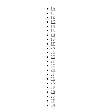
1A
1C
1E
1G
1H
1L
1R
1S
1T
2A
2C
2E
2F
2G
2H
2I
2L
2N
2P
2R
2S
2T
3A