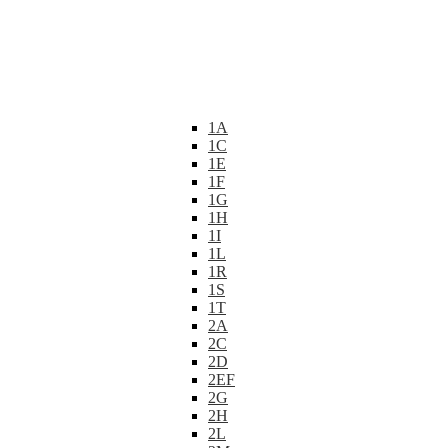
1A
1C
1E
1F
1G
1H
1I
1L
1R
1S
1T
2A
2C
2D
2EF
2G
2H
2L