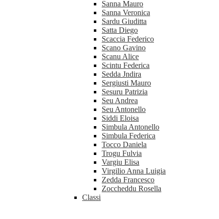
Sanna Mauro
Sanna Veronica
Sardu Giuditta
Satta Diego
Scaccia Federico
Scano Gavino
Scanu Alice
Scintu Federica
Sedda Jndira
Sergiusti Mauro
Sesuru Patrizia
Seu Andrea
Seu Antonello
Siddi Eloisa
Simbula Antonello
Simbula Federica
Tocco Daniela
Trogu Fulvia
Vargiu Elisa
Virgilio Anna Luigia
Zedda Francesco
Zoccheddu Rosella
Classi