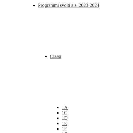
Programmi svolti a.s. 2023-2024
Classi
1A
1C
1D
1E
1F