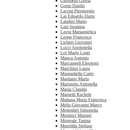
Girometti Gloria
Gorni Danilo
Laconi Piergiorgio
Lai Edoardo Dario
Landini Mario
Lasi Susanna
Lavra Mariangelica
Leone Francesca
Licheri Giovanni
Locci Anotonella
Loi Mario Luigi
Manca Antonio
Marcangeli Eleonora
Marchinu Laura
Margaritella Carlo
Maritano Mario
Marongiu Antonella
Masia Claudia
Massetti Rachele
Mattana Maria Francesca
Melis Giovanni Marco
Meneghel Simonetta
Montisci Manuel
Morreale Tanina
Mureddu Stefano