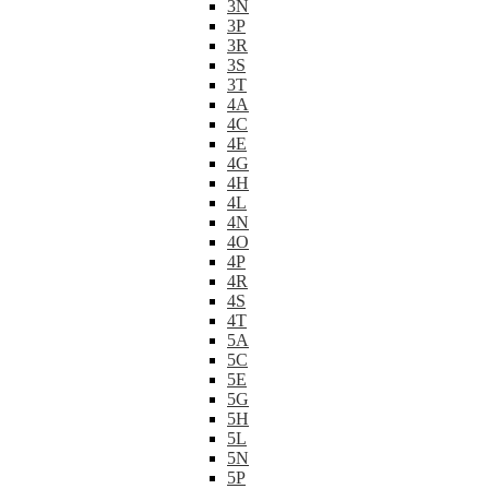
3N
3P
3R
3S
3T
4A
4C
4E
4G
4H
4L
4N
4O
4P
4R
4S
4T
5A
5C
5E
5G
5H
5L
5N
5P