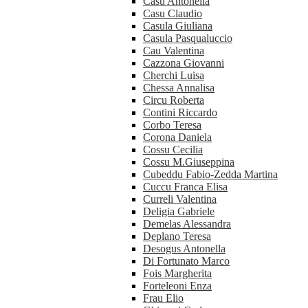
Casu Antonella
Casu Claudio
Casula Giuliana
Casula Pasqualuccio
Cau Valentina
Cazzona Giovanni
Cherchi Luisa
Chessa Annalisa
Circu Roberta
Contini Riccardo
Corbo Teresa
Corona Daniela
Cossu Cecilia
Cossu M.Giuseppina
Cubeddu Fabio-Zedda Martina
Cuccu Franca Elisa
Curreli Valentina
Deligia Gabriele
Demelas Alessandra
Deplano Teresa
Desogus Antonella
Di Fortunato Marco
Fois Margherita
Forteleoni Enza
Frau Elio