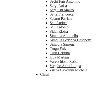
Sechi Fais Antonino
Sergi Luisa
Sergiusti Mauro
Serra Francesca
Sesuru Patrizia
Seu Andrea
Seu Antonio
Siddi Eloisa
Simbula Antonello
Simbula Federica Elisabetta
Simbula Simona
Trogu Fulvia
Turri Cristina
Uda Martina
Varecchione Roberto
Virgilio Anna Luigia
Zucca Giovanni Michele
Classi