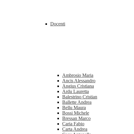
Docenti
Ambrosio Maria
Ancis Alessandro
Angius Cristiana
Ardu Lauretta
Balestrino Cristian
Ballette Andrea
Bellu Maura
Bossi Michele
Bressan Marco
Caria Fabio
Carta Andrea