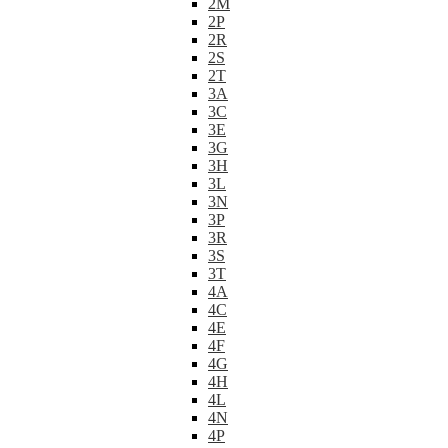
2M
2P
2R
2S
2T
3A
3C
3E
3G
3H
3L
3N
3P
3R
3S
3T
4A
4C
4E
4F
4G
4H
4L
4N
4P