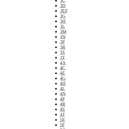
3C
3D
3EF
3G
3H
3L
3M
3N
3P
3R
3S
3T
4A
4C
4E
4G
4H
4L
4N
4P
4R
4S
4T
5E
5F