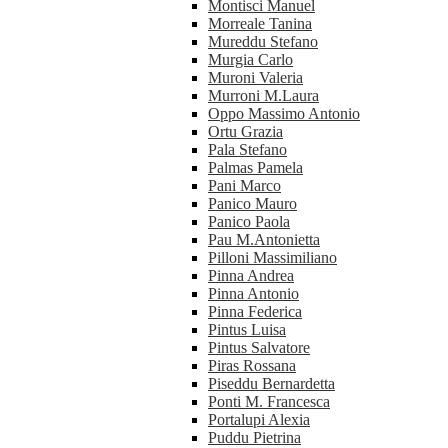
Montisci Manuel
Morreale Tanina
Mureddu Stefano
Murgia Carlo
Muroni Valeria
Murroni M.Laura
Oppo Massimo Antonio
Ortu Grazia
Pala Stefano
Palmas Pamela
Pani Marco
Panico Mauro
Panico Paola
Pau M.Antonietta
Pilloni Massimiliano
Pinna Andrea
Pinna Antonio
Pinna Federica
Pintus Luisa
Pintus Salvatore
Piras Rossana
Piseddu Bernardetta
Ponti M. Francesca
Portalupi Alexia
Puddu Pietrina