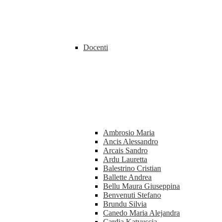
Docenti
Ambrosio Maria
Ancis Alessandro
Arcais Sandro
Ardu Lauretta
Balestrino Cristian
Ballette Andrea
Bellu Maura Giuseppina
Benvenuti Stefano
Brundu Silvia
Canedo Maria Alejandra
Cardia Katyuscia