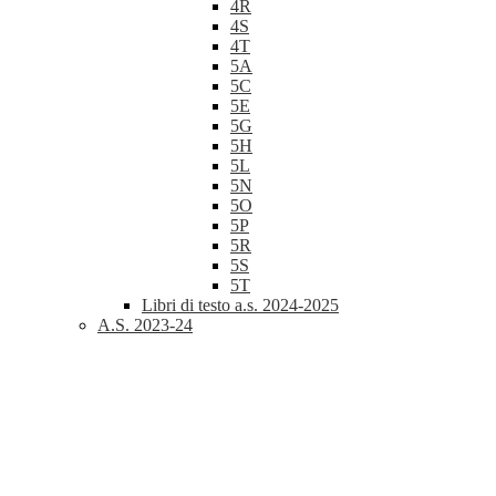
4R
4S
4T
5A
5C
5E
5G
5H
5L
5N
5O
5P
5R
5S
5T
Libri di testo a.s. 2024-2025
A.S. 2023-24