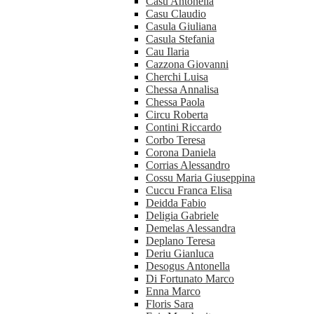
Casu Antonella
Casu Claudio
Casula Giuliana
Casula Stefania
Cau Ilaria
Cazzona Giovanni
Cherchi Luisa
Chessa Annalisa
Chessa Paola
Circu Roberta
Contini Riccardo
Corbo Teresa
Corona Daniela
Corrias Alessandro
Cossu Maria Giuseppina
Cuccu Franca Elisa
Deidda Fabio
Deligia Gabriele
Demelas Alessandra
Deplano Teresa
Deriu Gianluca
Desogus Antonella
Di Fortunato Marco
Enna Marco
Floris Sara