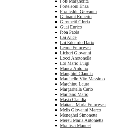
Fois Margherita
Forteleoni Enza
Fronteddu Giovanni
Ghinami Roberto
Girometti Gloria
Guai Enrico
Ibba Paola
Lai Alice
Lai Edoardo Dario
Leone Francesca
Licheri Giovanni
Locci Anotonella
Loi Mario Luigi
Manca Antonio
Manghini Claudia
Marchello Vito Massimo
Marchinu Laura
Margaritella Carlo
Maritano Mario
Masia Claudia
Mattana Maria Francesca
Melis Giovanni Marco
Meneghel Simonetta
Mereu Maria Antonietta
Montisci Manuel