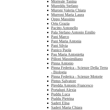
Morreale Tanina
Mureddu Stefano
Muroni Valeria Chiara
Murroni Maria Laura
Oppo Massimo
Ortu Grazia
Pacitto Antonello
Pala Stefano Antonio Emilio
Pani Marco
Pani Maria Antonia
Pani Silvia
Panico Paola
Pau Maria Antonietta
Pilloni Massimiliano
Pinna Antonio
Pinna Federica - Scienze Della Terra
- Biologia
Pinna Federica - Scienze Motorie
Pintus Salvatore
Piredda Antonio Francesco
Portalupi Alexia
Puddu Luca
Puddu Pietrina
Saderi Elisa
Saderi Maria Chiara