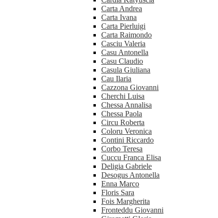
Carta Andrea
Carta Ivana
Carta Pierluigi
Carta Raimondo
Casciu Valeria
Casu Antonella
Casu Claudio
Casula Giuliana
Cau Ilaria
Cazzona Giovanni
Cherchi Luisa
Chessa Annalisa
Chessa Paola
Circu Roberta
Coloru Veronica
Contini Riccardo
Corbo Teresa
Cuccu Franca Elisa
Deligia Gabriele
Desogus Antonella
Enna Marco
Floris Sara
Fois Margherita
Fronteddu Giovanni