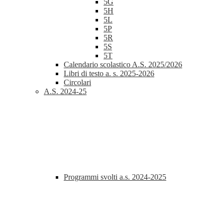
5G
5H
5L
5P
5R
5S
5T
Calendario scolastico A.S. 2025/2026
Libri di testo a. s. 2025-2026
Circolari
A.S. 2024-25
Programmi svolti a.s. 2024-2025