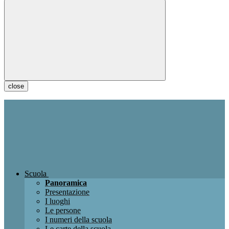
close
Scuola
Panoramica
Presentazione
I luoghi
Le persone
I numeri della scuola
Le carte della scuola