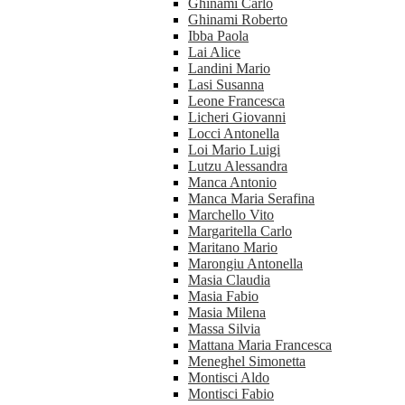
Ghinami Carlo
Ghinami Roberto
Ibba Paola
Lai Alice
Landini Mario
Lasi Susanna
Leone Francesca
Licheri Giovanni
Locci Antonella
Loi Mario Luigi
Lutzu Alessandra
Manca Antonio
Manca Maria Serafina
Marchello Vito
Margaritella Carlo
Maritano Mario
Marongiu Antonella
Masia Claudia
Masia Fabio
Masia Milena
Massa Silvia
Mattana Maria Francesca
Meneghel Simonetta
Montisci Aldo
Montisci Fabio