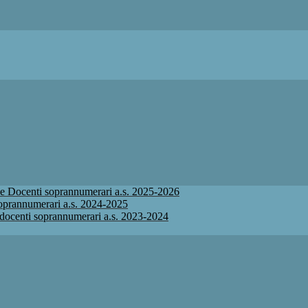
ione Docenti soprannumerari a.s. 2025-2026
 soprannumerari a.s. 2024-2025
ne docenti soprannumerari a.s. 2023-2024