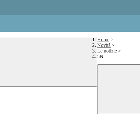
Home
>
Novità
>
Le notizie
>
5N