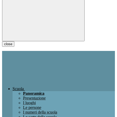
close
Scuola
Panoramica
Presentazione
I luoghi
Le persone
I numeri della scuola
Le carte della scuola