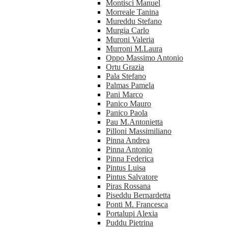
Montisci Manuel
Morreale Tanina
Mureddu Stefano
Murgia Carlo
Muroni Valeria
Murroni M.Laura
Oppo Massimo Antonio
Ortu Grazia
Pala Stefano
Palmas Pamela
Pani Marco
Panico Mauro
Panico Paola
Pau M.Antonietta
Pilloni Massimiliano
Pinna Andrea
Pinna Antonio
Pinna Federica
Pintus Luisa
Pintus Salvatore
Piras Rossana
Piseddu Bernardetta
Ponti M. Francesca
Portalupi Alexia
Puddu Pietrina