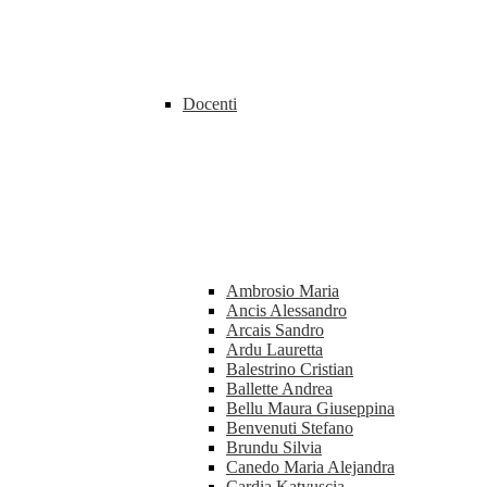
Docenti
Ambrosio Maria
Ancis Alessandro
Arcais Sandro
Ardu Lauretta
Balestrino Cristian
Ballette Andrea
Bellu Maura Giuseppina
Benvenuti Stefano
Brundu Silvia
Canedo Maria Alejandra
Cardia Katyuscia