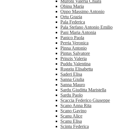
Muroni Valeria Chiara
Obinu Maria
Oppo Massimo Antonio
Ortu Grazia
Pala Federica
Pala Stefano Antonio Emilio
Pani Maria Antonia
Panico Paola
Perria Veronica
Pinna Antonio
Pintus Salvatore
Prinzis Valeria
Puddu Valentina
Ruggiu Elisabetta
Saderi Elisa
Sanna Giulia
Sanna Mauro
Sardu Giuditta Maristella
Sardu Paolo
Scaccia Federico Giuseppe
Scano Anna Rita
Scano Gavino
Scanu Alice
Scanu Elisa
Scintu Federica