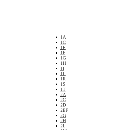
1A
1C
1E
1F
1G
1H
1I
1L
1R
1S
1T
2A
2C
2D
2EF
2G
2H
2L