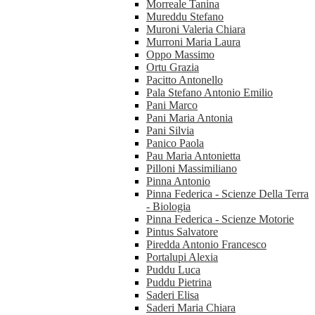
Morreale Tanina
Mureddu Stefano
Muroni Valeria Chiara
Murroni Maria Laura
Oppo Massimo
Ortu Grazia
Pacitto Antonello
Pala Stefano Antonio Emilio
Pani Marco
Pani Maria Antonia
Pani Silvia
Panico Paola
Pau Maria Antonietta
Pilloni Massimiliano
Pinna Antonio
Pinna Federica - Scienze Della Terra
- Biologia
Pinna Federica - Scienze Motorie
Pintus Salvatore
Piredda Antonio Francesco
Portalupi Alexia
Puddu Luca
Puddu Pietrina
Saderi Elisa
Saderi Maria Chiara