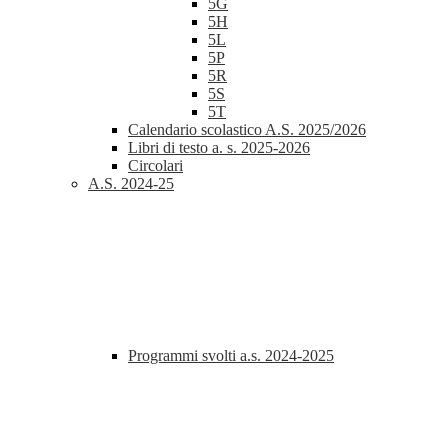
5G
5H
5L
5P
5R
5S
5T
Calendario scolastico A.S. 2025/2026
Libri di testo a. s. 2025-2026
Circolari
A.S. 2024-25
Programmi svolti a.s. 2024-2025