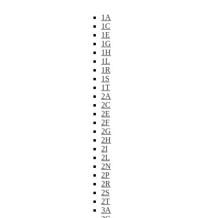
1A
1C
1E
1G
1H
1L
1R
1S
1T
2A
2C
2E
2F
2G
2H
2I
2L
2N
2P
2R
2S
2T
3A