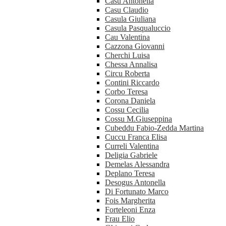
Casu Antonella
Casu Claudio
Casula Giuliana
Casula Pasqualuccio
Cau Valentina
Cazzona Giovanni
Cherchi Luisa
Chessa Annalisa
Circu Roberta
Contini Riccardo
Corbo Teresa
Corona Daniela
Cossu Cecilia
Cossu M.Giuseppina
Cubeddu Fabio-Zedda Martina
Cuccu Franca Elisa
Curreli Valentina
Deligia Gabriele
Demelas Alessandra
Deplano Teresa
Desogus Antonella
Di Fortunato Marco
Fois Margherita
Forteleoni Enza
Frau Elio