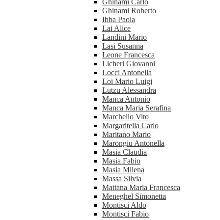
Ghinami Carlo
Ghinami Roberto
Ibba Paola
Lai Alice
Landini Mario
Lasi Susanna
Leone Francesca
Licheri Giovanni
Locci Antonella
Loi Mario Luigi
Lutzu Alessandra
Manca Antonio
Manca Maria Serafina
Marchello Vito
Margaritella Carlo
Maritano Mario
Marongiu Antonella
Masia Claudia
Masia Fabio
Masia Milena
Massa Silvia
Mattana Maria Francesca
Meneghel Simonetta
Montisci Aldo
Montisci Fabio