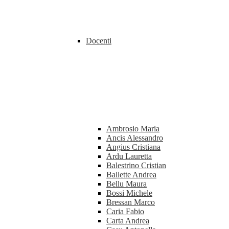
Docenti
Ambrosio Maria
Ancis Alessandro
Angius Cristiana
Ardu Lauretta
Balestrino Cristian
Ballette Andrea
Bellu Maura
Bossi Michele
Bressan Marco
Caria Fabio
Carta Andrea