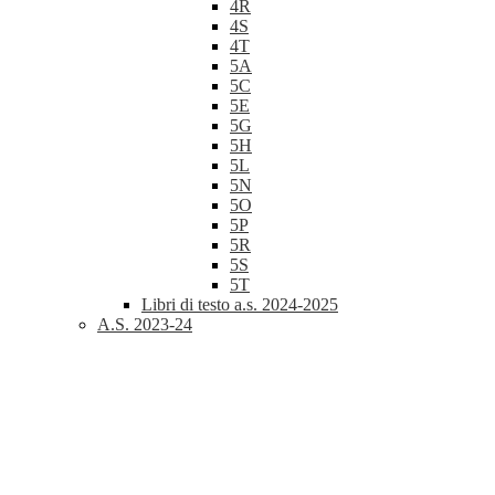
4R
4S
4T
5A
5C
5E
5G
5H
5L
5N
5O
5P
5R
5S
5T
Libri di testo a.s. 2024-2025
A.S. 2023-24