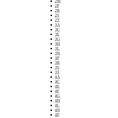
2M
2P
2R
2S
2T
3A
3C
3E
3G
3H
3L
3N
3P
3R
3S
3T
4A
4C
4E
4F
4G
4H
4L
4N
4P