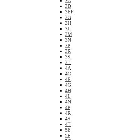
3C
3D
3EF
3G
3H
3L
3M
3N
3P
3R
3S
3T
4A
4C
4E
4G
4H
4L
4N
4P
4R
4S
4T
5E
5F