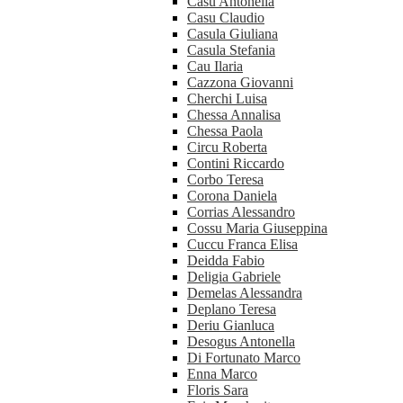
Casu Antonella
Casu Claudio
Casula Giuliana
Casula Stefania
Cau Ilaria
Cazzona Giovanni
Cherchi Luisa
Chessa Annalisa
Chessa Paola
Circu Roberta
Contini Riccardo
Corbo Teresa
Corona Daniela
Corrias Alessandro
Cossu Maria Giuseppina
Cuccu Franca Elisa
Deidda Fabio
Deligia Gabriele
Demelas Alessandra
Deplano Teresa
Deriu Gianluca
Desogus Antonella
Di Fortunato Marco
Enna Marco
Floris Sara