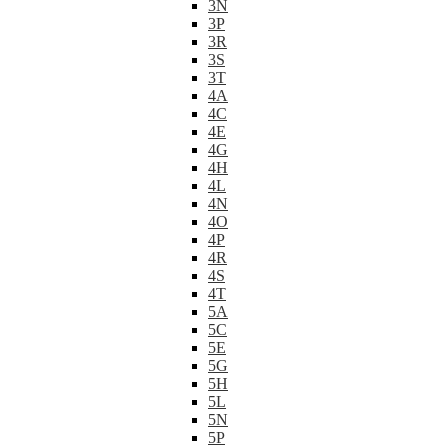
3N
3P
3R
3S
3T
4A
4C
4E
4G
4H
4L
4N
4O
4P
4R
4S
4T
5A
5C
5E
5G
5H
5L
5N
5P