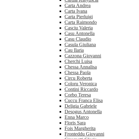
Carta Andrea
Carta Ivana
Carta Pierluigi
Carta Raimondo
Casciu Valeria
Casu Antonella
Casu Claudio
Casula Giuliana
Cau Ilaria
Cazzona Giovanni
Cherchi Luisa
Chessa Annalisa
Chessa Paola
Circu Roberta
Coloru Veronica
Contini Riccardo
Corbo Teresa
Cuccu Franca Elisa
Deligia Gabriele
Desogus Antonella
Enna Marco
Floris Sara
Fois Margherita
Fronteddu Giovanni