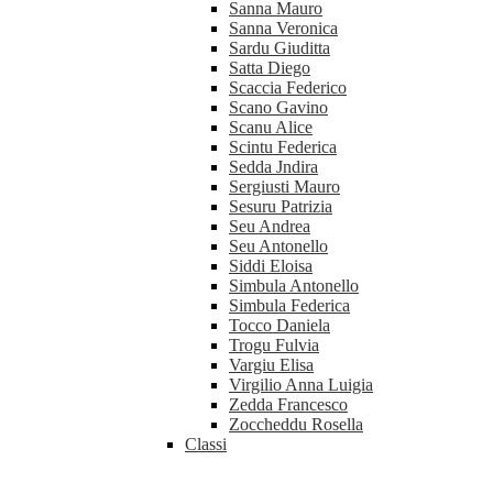
Sanna Mauro
Sanna Veronica
Sardu Giuditta
Satta Diego
Scaccia Federico
Scano Gavino
Scanu Alice
Scintu Federica
Sedda Jndira
Sergiusti Mauro
Sesuru Patrizia
Seu Andrea
Seu Antonello
Siddi Eloisa
Simbula Antonello
Simbula Federica
Tocco Daniela
Trogu Fulvia
Vargiu Elisa
Virgilio Anna Luigia
Zedda Francesco
Zoccheddu Rosella
Classi