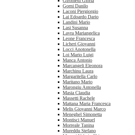
Girometti Gloria
Gorni Danilo
Laconi Piergiorgio
Lai Edoardo Dario
Landini Mario
Lasi Susanna
Lavra Mariangelica
Leone Francesca
Licheri Giovanni
Locci Anotonella
Loi Mario Luigi
Manca Antonio
Marcangeli Eleonora
Marchinu Laura
Margaritella Carlo
Maritano Mario
Marongiu Antonella
Masia Claudia
Massetti Rachele
Mattana Maria Francesca
Melis Giovanni Marco
Meneghel Simonetta
Montisci Manuel
Morreale Tanina
Mureddu Stefano