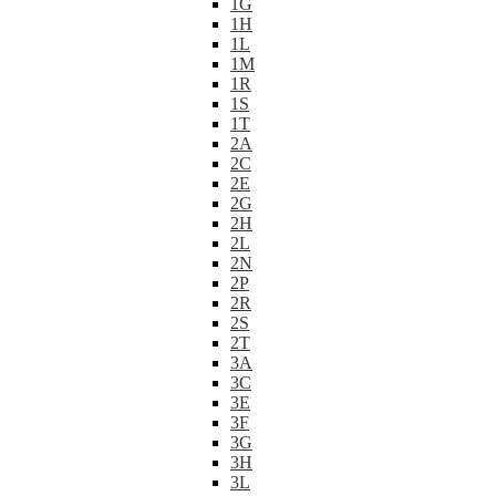
1G
1H
1L
1M
1R
1S
1T
2A
2C
2E
2G
2H
2L
2N
2P
2R
2S
2T
3A
3C
3E
3F
3G
3H
3L