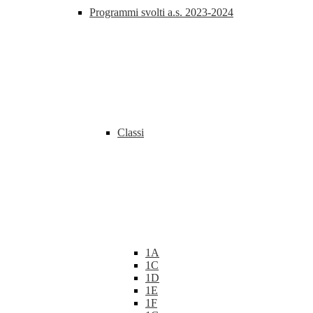
Programmi svolti a.s. 2023-2024
Classi
1A
1C
1D
1E
1F