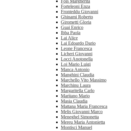
Fois Margherita
Forteleoni Enza
Fronteddu Giovanni
Ghinami Roberto
Girometti Gloria
Guai Enrico
Ibba Paola
Lai Alice
Lai Edoardo Dario
Leone Francesca
Licheri Giovanni
Locci Anotonella
Loi Mario Luigi
Manca Antonio
Manghini Claudia
Marchello Vito Massimo
Marchinu Laura
Margaritella Carlo
Maritano Mario
Masia Claudia
Mattana Maria Francesca
Melis Giovanni Marco
Meneghel Simonetta
Mereu Maria Antonietta
Montisci Manuel