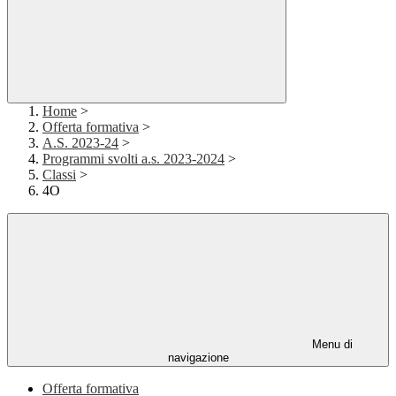
Home
>
Offerta formativa
>
A.S. 2023-24
>
Programmi svolti a.s. 2023-2024
>
Classi
>
4O
Menu di
navigazione
Offerta formativa