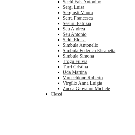
Sechi Fais Antonino
Sergi Luisa
Sergiusti Mauro
Serra Francesca
Sesuru Patrizia
Seu Andrea
Seu Antonio
Siddi Eloisa
Simbula Antonello
Simbula Federica Elisabetta
Simbula Simona
Trogu Fulvia
Turri Cristina
Uda Martina
Varecchione Roberto
Virgilio Anna Luigia
Zucca Giovanni Michele
Classi