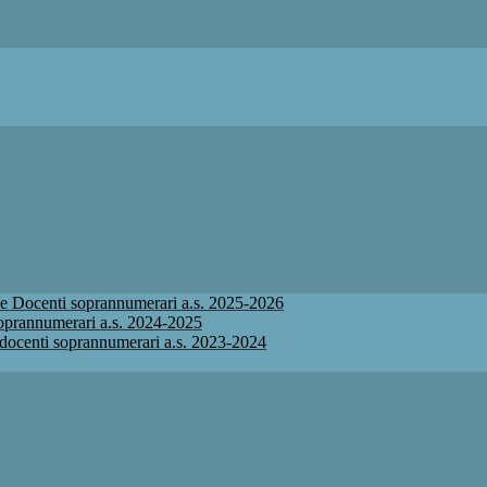
ione Docenti soprannumerari a.s. 2025-2026
 soprannumerari a.s. 2024-2025
ne docenti soprannumerari a.s. 2023-2024