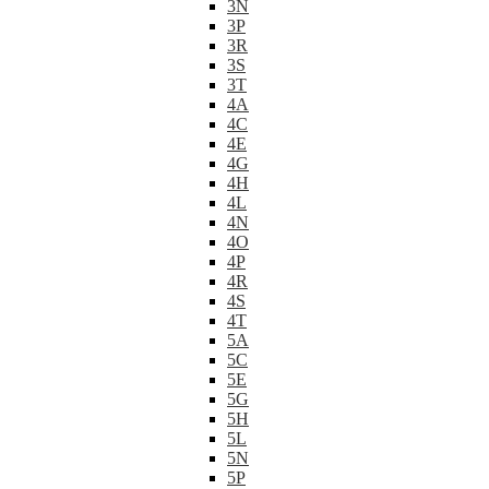
3N
3P
3R
3S
3T
4A
4C
4E
4G
4H
4L
4N
4O
4P
4R
4S
4T
5A
5C
5E
5G
5H
5L
5N
5P