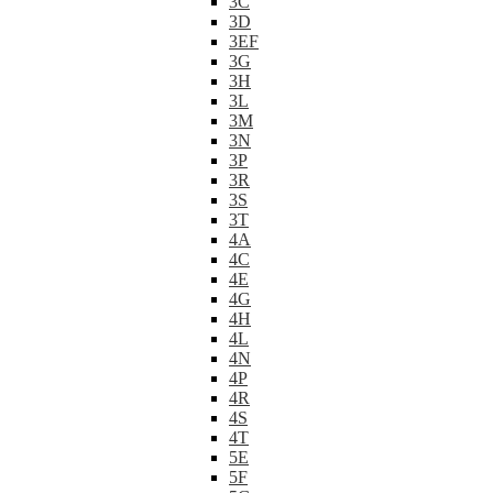
3C
3D
3EF
3G
3H
3L
3M
3N
3P
3R
3S
3T
4A
4C
4E
4G
4H
4L
4N
4P
4R
4S
4T
5E
5F