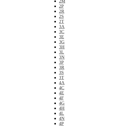
2M
2P
2R
2S
2T
3A
3C
3E
3G
3H
3L
3N
3P
3R
3S
3T
4A
4C
4E
4F
4G
4H
4L
4N
4P