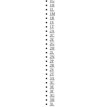
1G
1H
1L
1M
1R
1S
1T
2A
2C
2E
2G
2H
2L
2N
2P
2R
2S
2T
3A
3C
3E
3F
3G
3H
3L