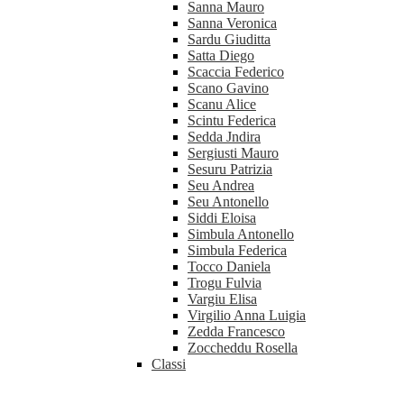
Sanna Mauro
Sanna Veronica
Sardu Giuditta
Satta Diego
Scaccia Federico
Scano Gavino
Scanu Alice
Scintu Federica
Sedda Jndira
Sergiusti Mauro
Sesuru Patrizia
Seu Andrea
Seu Antonello
Siddi Eloisa
Simbula Antonello
Simbula Federica
Tocco Daniela
Trogu Fulvia
Vargiu Elisa
Virgilio Anna Luigia
Zedda Francesco
Zoccheddu Rosella
Classi