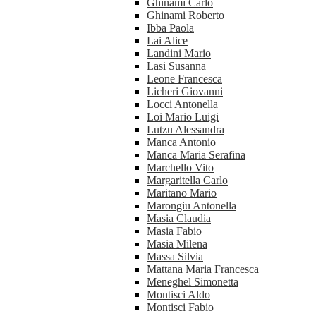
Ghinami Carlo
Ghinami Roberto
Ibba Paola
Lai Alice
Landini Mario
Lasi Susanna
Leone Francesca
Licheri Giovanni
Locci Antonella
Loi Mario Luigi
Lutzu Alessandra
Manca Antonio
Manca Maria Serafina
Marchello Vito
Margaritella Carlo
Maritano Mario
Marongiu Antonella
Masia Claudia
Masia Fabio
Masia Milena
Massa Silvia
Mattana Maria Francesca
Meneghel Simonetta
Montisci Aldo
Montisci Fabio