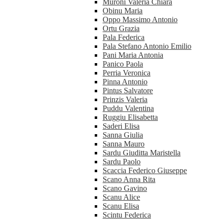
Muroni Valeria Chiara
Obinu Maria
Oppo Massimo Antonio
Ortu Grazia
Pala Federica
Pala Stefano Antonio Emilio
Pani Maria Antonia
Panico Paola
Perria Veronica
Pinna Antonio
Pintus Salvatore
Prinzis Valeria
Puddu Valentina
Ruggiu Elisabetta
Saderi Elisa
Sanna Giulia
Sanna Mauro
Sardu Giuditta Maristella
Sardu Paolo
Scaccia Federico Giuseppe
Scano Anna Rita
Scano Gavino
Scanu Alice
Scanu Elisa
Scintu Federica