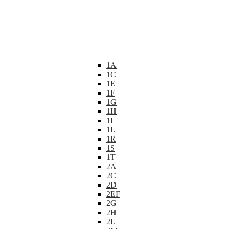
1A
1C
1E
1F
1G
1H
1I
1L
1R
1S
1T
2A
2C
2D
2EF
2G
2H
2L