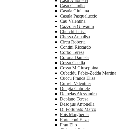
Casu Antonella
Casu Claudio
Casula Giuliana
Casula Pasqualuccio
Cau Valentina
Cazzona Giovanni
Cherchi Luisa
Chessa Annalisa
Circu Roberta
Contini Riccardo
Corbo Teresa
Corona Daniela
Cossu Cecilia
Cossu M.Giuseppina
Cubeddu Fabio-Zedda Martina
Cuccu Franca Elisa
Curreli Valentina
Deligia Gabriele
Demelas Alessandra
Deplano Teresa
Desogus Antonella
Di Fortunato Marco
Fois Margherita
Forteleoni Enza
Frau Elio