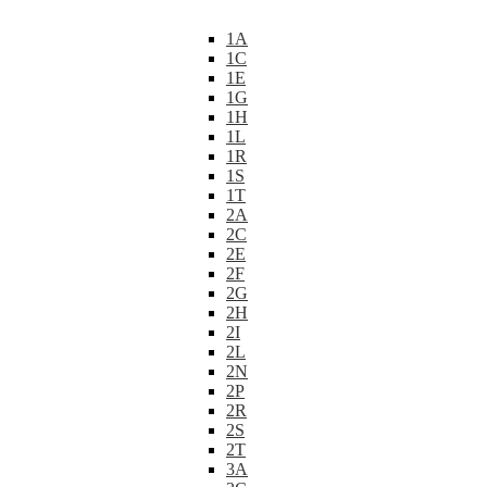
1A
1C
1E
1G
1H
1L
1R
1S
1T
2A
2C
2E
2F
2G
2H
2I
2L
2N
2P
2R
2S
2T
3A