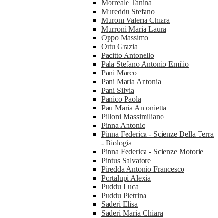
Morreale Tanina
Mureddu Stefano
Muroni Valeria Chiara
Murroni Maria Laura
Oppo Massimo
Ortu Grazia
Pacitto Antonello
Pala Stefano Antonio Emilio
Pani Marco
Pani Maria Antonia
Pani Silvia
Panico Paola
Pau Maria Antonietta
Pilloni Massimiliano
Pinna Antonio
Pinna Federica - Scienze Della Terra
- Biologia
Pinna Federica - Scienze Motorie
Pintus Salvatore
Piredda Antonio Francesco
Portalupi Alexia
Puddu Luca
Puddu Pietrina
Saderi Elisa
Saderi Maria Chiara