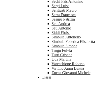
Sechi Fais Antonino
Sergi Luisa
Sergiusti Mauro
Serra Francesca
Sesuru Patrizia
Seu Andrea
Seu Antonio
Siddi Eloisa
Simbula Antonello
Simbula Federica Elisabetta
Simbula Simona
Trogu Fulvia
Turri Cristina
Uda Martina
Varecchione Roberto
Virgilio Anna Luigia
Zucca Giovanni Michele
Classi