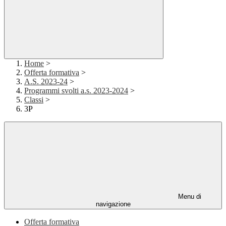
Home
>
Offerta formativa
>
A.S. 2023-24
>
Programmi svolti a.s. 2023-2024
>
Classi
>
3P
Menu di
navigazione
Offerta formativa