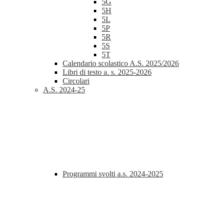
5G
5H
5L
5P
5R
5S
5T
Calendario scolastico A.S. 2025/2026
Libri di testo a. s. 2025-2026
Circolari
A.S. 2024-25
Programmi svolti a.s. 2024-2025