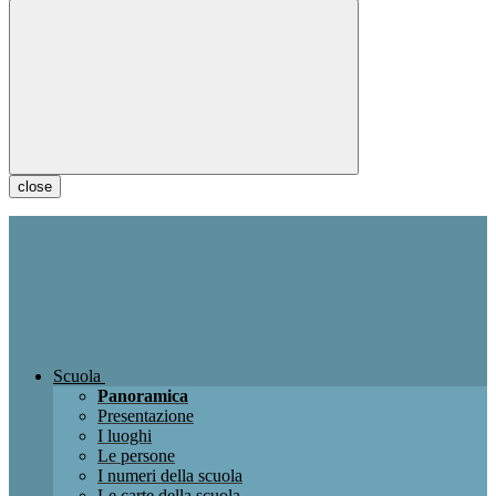
close
Scuola
Panoramica
Presentazione
I luoghi
Le persone
I numeri della scuola
Le carte della scuola