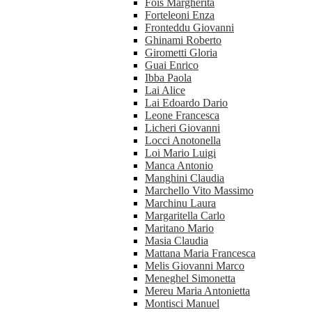
Fois Margherita
Forteleoni Enza
Fronteddu Giovanni
Ghinami Roberto
Girometti Gloria
Guai Enrico
Ibba Paola
Lai Alice
Lai Edoardo Dario
Leone Francesca
Licheri Giovanni
Locci Anotonella
Loi Mario Luigi
Manca Antonio
Manghini Claudia
Marchello Vito Massimo
Marchinu Laura
Margaritella Carlo
Maritano Mario
Masia Claudia
Mattana Maria Francesca
Melis Giovanni Marco
Meneghel Simonetta
Mereu Maria Antonietta
Montisci Manuel