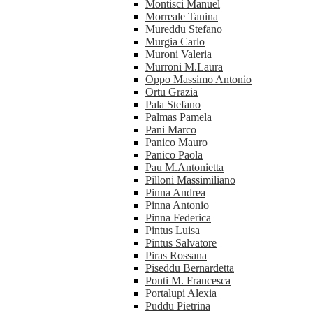
Montisci Manuel
Morreale Tanina
Mureddu Stefano
Murgia Carlo
Muroni Valeria
Murroni M.Laura
Oppo Massimo Antonio
Ortu Grazia
Pala Stefano
Palmas Pamela
Pani Marco
Panico Mauro
Panico Paola
Pau M.Antonietta
Pilloni Massimiliano
Pinna Andrea
Pinna Antonio
Pinna Federica
Pintus Luisa
Pintus Salvatore
Piras Rossana
Piseddu Bernardetta
Ponti M. Francesca
Portalupi Alexia
Puddu Pietrina