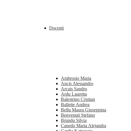
Docenti
Ambrosio Maria
Ancis Alessandro
Arcais Sandro
Ardu Lauretta
Balestrino Cristian
Ballette Andrea
Bellu Maura Giuseppina
Benvenuti Stefano
Brundu Silvia
Canedo Maria Alejandra
Cardia Katyuscia