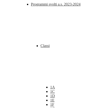
Programmi svolti a.s. 2023-2024
Classi
1A
1C
1D
1E
1F