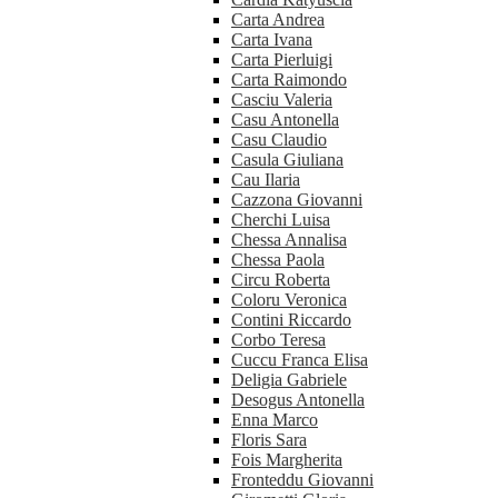
Carta Andrea
Carta Ivana
Carta Pierluigi
Carta Raimondo
Casciu Valeria
Casu Antonella
Casu Claudio
Casula Giuliana
Cau Ilaria
Cazzona Giovanni
Cherchi Luisa
Chessa Annalisa
Chessa Paola
Circu Roberta
Coloru Veronica
Contini Riccardo
Corbo Teresa
Cuccu Franca Elisa
Deligia Gabriele
Desogus Antonella
Enna Marco
Floris Sara
Fois Margherita
Fronteddu Giovanni