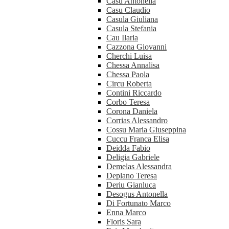
Casu Antonella
Casu Claudio
Casula Giuliana
Casula Stefania
Cau Ilaria
Cazzona Giovanni
Cherchi Luisa
Chessa Annalisa
Chessa Paola
Circu Roberta
Contini Riccardo
Corbo Teresa
Corona Daniela
Corrias Alessandro
Cossu Maria Giuseppina
Cuccu Franca Elisa
Deidda Fabio
Deligia Gabriele
Demelas Alessandra
Deplano Teresa
Deriu Gianluca
Desogus Antonella
Di Fortunato Marco
Enna Marco
Floris Sara