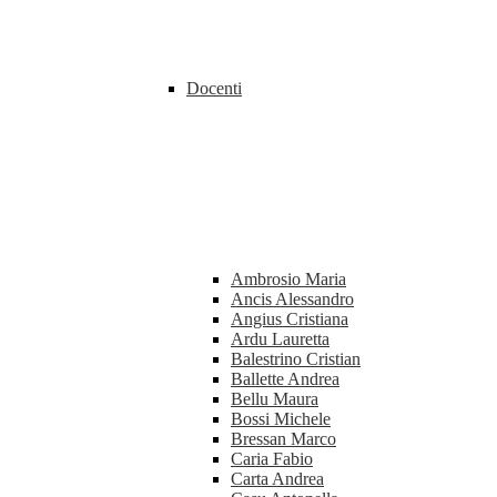
Docenti
Ambrosio Maria
Ancis Alessandro
Angius Cristiana
Ardu Lauretta
Balestrino Cristian
Ballette Andrea
Bellu Maura
Bossi Michele
Bressan Marco
Caria Fabio
Carta Andrea