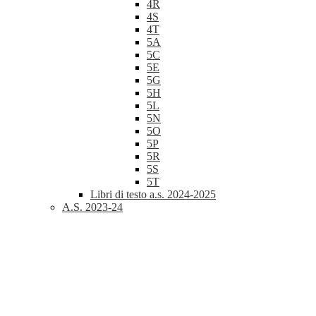
4R
4S
4T
5A
5C
5E
5G
5H
5L
5N
5O
5P
5R
5S
5T
Libri di testo a.s. 2024-2025
A.S. 2023-24