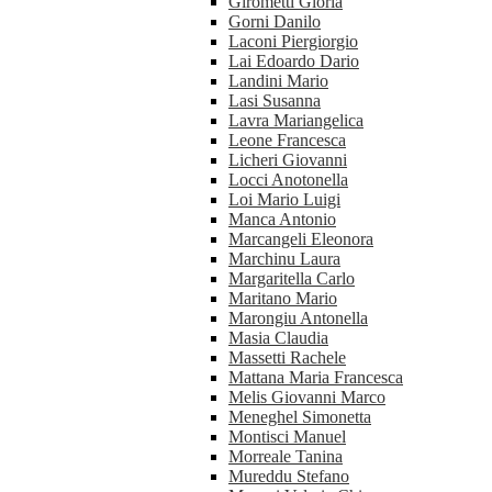
Girometti Gloria
Gorni Danilo
Laconi Piergiorgio
Lai Edoardo Dario
Landini Mario
Lasi Susanna
Lavra Mariangelica
Leone Francesca
Licheri Giovanni
Locci Anotonella
Loi Mario Luigi
Manca Antonio
Marcangeli Eleonora
Marchinu Laura
Margaritella Carlo
Maritano Mario
Marongiu Antonella
Masia Claudia
Massetti Rachele
Mattana Maria Francesca
Melis Giovanni Marco
Meneghel Simonetta
Montisci Manuel
Morreale Tanina
Mureddu Stefano