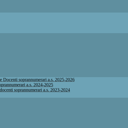
ione Docenti soprannumerari a.s. 2025-2026
 soprannumerari a.s. 2024-2025
ne docenti soprannumerari a.s. 2023-2024