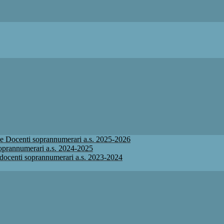
ione Docenti soprannumerari a.s. 2025-2026
 soprannumerari a.s. 2024-2025
ne docenti soprannumerari a.s. 2023-2024