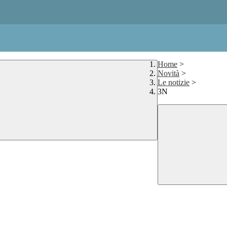
Home
>
Novità
>
Le notizie
>
3N