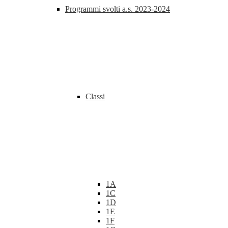
Programmi svolti a.s. 2023-2024
Classi
1A
1C
1D
1E
1F