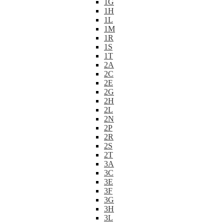
1G
1H
1L
1M
1R
1S
1T
2A
2C
2E
2G
2H
2L
2N
2P
2R
2S
2T
3A
3C
3E
3F
3G
3H
3L