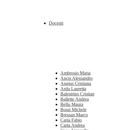
Docenti
Ambrosio Maria
Ancis Alessandro
Angius Cristiana
Ardu Lauretta
Balestrino Cristian
Ballette Andrea
Bellu Maura
Bossi Michele
Bressan Marco
Caria Fabio
Carta Andrea