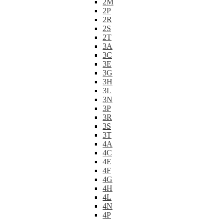
2M
2P
2R
2S
2T
3A
3C
3E
3G
3H
3L
3N
3P
3R
3S
3T
4A
4C
4E
4F
4G
4H
4L
4N
4P