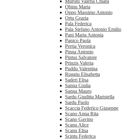
Muroni Valeria Chiara
Obinu Maria
Oppo Massimo Antonio
Ortu Grazia
Pala Federica
Pala Stefano Antonio Emilio
Pani Maria Antonia
Panico Paola
Perria Veronica
Pinna Antonio
Pintus Salvatore
Prinzis Valeria
Puddu Valentina
Ruggiu Elisabetta
Saderi Elisa
Sanna Giulia
Sanna Mauro
Sardu Giuditta Maristella
Sardu Paolo
Scaccia Federico Giuseppe
Scano Anna Rita
Scano Gavino
Scanu Alice
Scanu Elisa
Scintu Federica