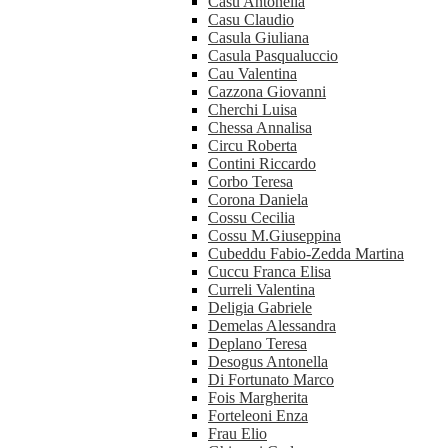
Casu Antonella
Casu Claudio
Casula Giuliana
Casula Pasqualuccio
Cau Valentina
Cazzona Giovanni
Cherchi Luisa
Chessa Annalisa
Circu Roberta
Contini Riccardo
Corbo Teresa
Corona Daniela
Cossu Cecilia
Cossu M.Giuseppina
Cubeddu Fabio-Zedda Martina
Cuccu Franca Elisa
Curreli Valentina
Deligia Gabriele
Demelas Alessandra
Deplano Teresa
Desogus Antonella
Di Fortunato Marco
Fois Margherita
Forteleoni Enza
Frau Elio