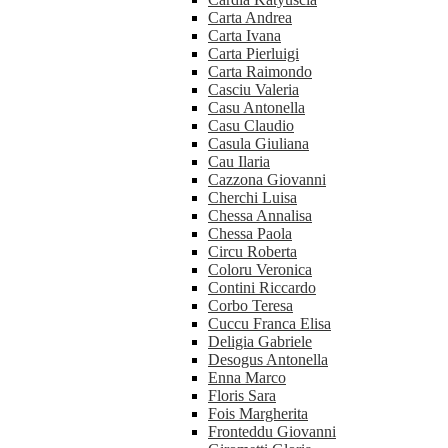
Carta Andrea
Carta Ivana
Carta Pierluigi
Carta Raimondo
Casciu Valeria
Casu Antonella
Casu Claudio
Casula Giuliana
Cau Ilaria
Cazzona Giovanni
Cherchi Luisa
Chessa Annalisa
Chessa Paola
Circu Roberta
Coloru Veronica
Contini Riccardo
Corbo Teresa
Cuccu Franca Elisa
Deligia Gabriele
Desogus Antonella
Enna Marco
Floris Sara
Fois Margherita
Fronteddu Giovanni