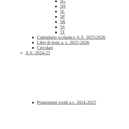
5G
5H
5L
5P
5R
5S
5T
Calendario scolastico A.S. 2025/2026
Libri di testo a. s. 2025-2026
Circolari
A.S. 2024-25
Programmi svolti a.s. 2024-2025