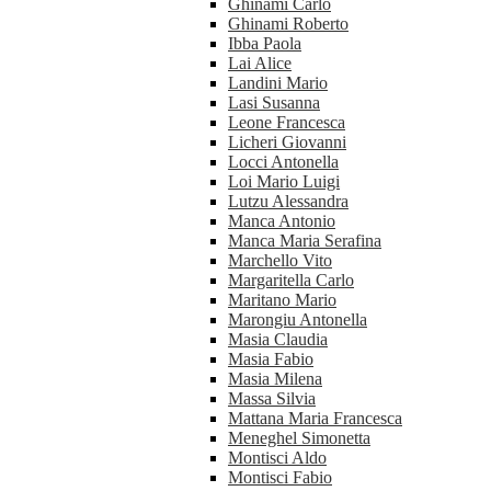
Ghinami Carlo
Ghinami Roberto
Ibba Paola
Lai Alice
Landini Mario
Lasi Susanna
Leone Francesca
Licheri Giovanni
Locci Antonella
Loi Mario Luigi
Lutzu Alessandra
Manca Antonio
Manca Maria Serafina
Marchello Vito
Margaritella Carlo
Maritano Mario
Marongiu Antonella
Masia Claudia
Masia Fabio
Masia Milena
Massa Silvia
Mattana Maria Francesca
Meneghel Simonetta
Montisci Aldo
Montisci Fabio