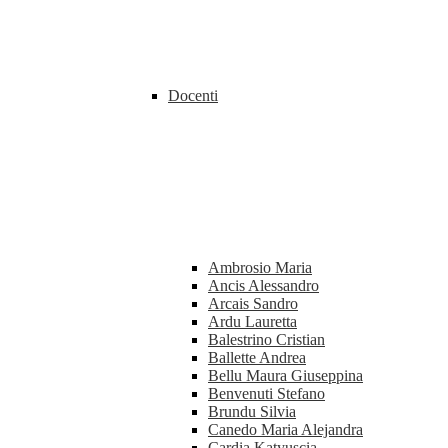
Docenti
Ambrosio Maria
Ancis Alessandro
Arcais Sandro
Ardu Lauretta
Balestrino Cristian
Ballette Andrea
Bellu Maura Giuseppina
Benvenuti Stefano
Brundu Silvia
Canedo Maria Alejandra
Cardia Katyuscia