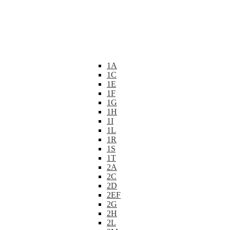
1A
1C
1E
1F
1G
1H
1I
1L
1R
1S
1T
2A
2C
2D
2EF
2G
2H
2L