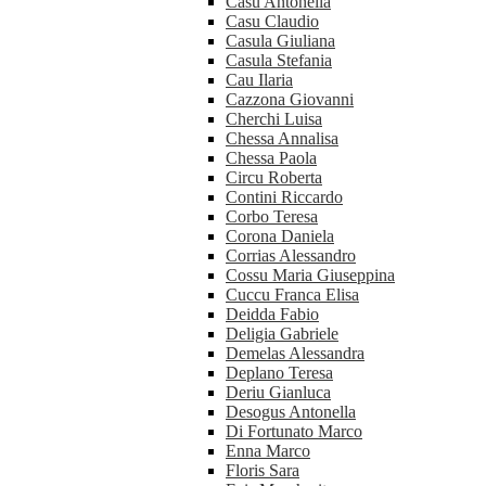
Casu Antonella
Casu Claudio
Casula Giuliana
Casula Stefania
Cau Ilaria
Cazzona Giovanni
Cherchi Luisa
Chessa Annalisa
Chessa Paola
Circu Roberta
Contini Riccardo
Corbo Teresa
Corona Daniela
Corrias Alessandro
Cossu Maria Giuseppina
Cuccu Franca Elisa
Deidda Fabio
Deligia Gabriele
Demelas Alessandra
Deplano Teresa
Deriu Gianluca
Desogus Antonella
Di Fortunato Marco
Enna Marco
Floris Sara