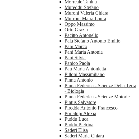
Morreale Tanina
Mureddu Stefano
Muroni Valeria Chiara
Murroni Maria Laura
Oppo Massimo
Ortu Grazia
Pacitto Antonello
Pala Stefano Antonio Emilio
Pani Marco
Pani Maria Antonia
Pani Silvia
Panico Paola
Pau Maria Antonietta
Pilloni Massimiliano
Pinna Antonio
Pinna Federica - Scienze Della Terra
- Biologia
Pinna Federica - Scienze Motorie
Pintus Salvatore
Piredda Antonio Francesco
Portalupi Alexia
Puddu Luca
Puddu Pietrina
Saderi Elisa
Saderi Maria Chiara