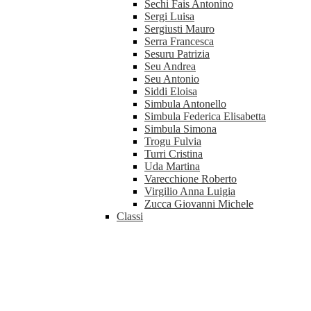
Sechi Fais Antonino
Sergi Luisa
Sergiusti Mauro
Serra Francesca
Sesuru Patrizia
Seu Andrea
Seu Antonio
Siddi Eloisa
Simbula Antonello
Simbula Federica Elisabetta
Simbula Simona
Trogu Fulvia
Turri Cristina
Uda Martina
Varecchione Roberto
Virgilio Anna Luigia
Zucca Giovanni Michele
Classi