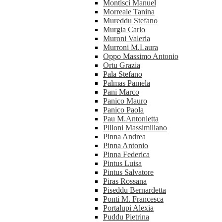
Montisci Manuel
Morreale Tanina
Mureddu Stefano
Murgia Carlo
Muroni Valeria
Murroni M.Laura
Oppo Massimo Antonio
Ortu Grazia
Pala Stefano
Palmas Pamela
Pani Marco
Panico Mauro
Panico Paola
Pau M.Antonietta
Pilloni Massimiliano
Pinna Andrea
Pinna Antonio
Pinna Federica
Pintus Luisa
Pintus Salvatore
Piras Rossana
Piseddu Bernardetta
Ponti M. Francesca
Portalupi Alexia
Puddu Pietrina