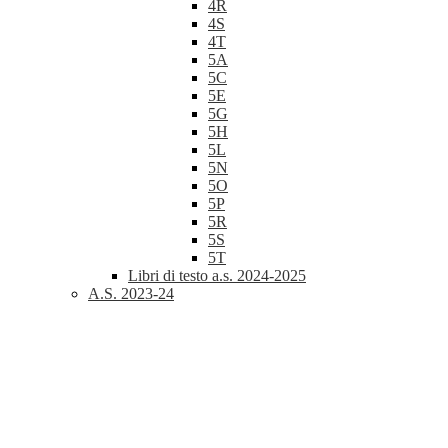
4R
4S
4T
5A
5C
5E
5G
5H
5L
5N
5O
5P
5R
5S
5T
Libri di testo a.s. 2024-2025
A.S. 2023-24