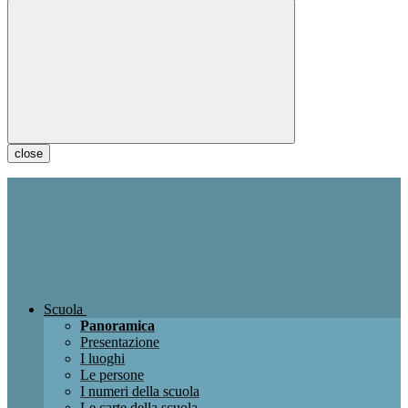
close
Scuola
Panoramica
Presentazione
I luoghi
Le persone
I numeri della scuola
Le carte della scuola