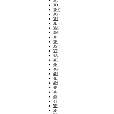
3C
3D
3EF
3G
3H
3L
3M
3N
3P
3R
3S
3T
4A
4C
4E
4G
4H
4L
4N
4P
4R
4S
4T
5E
5F