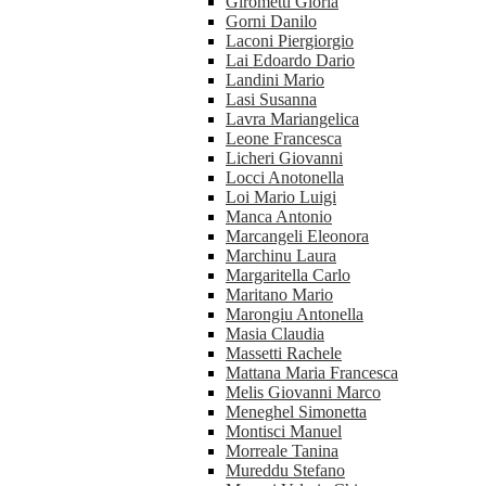
Girometti Gloria
Gorni Danilo
Laconi Piergiorgio
Lai Edoardo Dario
Landini Mario
Lasi Susanna
Lavra Mariangelica
Leone Francesca
Licheri Giovanni
Locci Anotonella
Loi Mario Luigi
Manca Antonio
Marcangeli Eleonora
Marchinu Laura
Margaritella Carlo
Maritano Mario
Marongiu Antonella
Masia Claudia
Massetti Rachele
Mattana Maria Francesca
Melis Giovanni Marco
Meneghel Simonetta
Montisci Manuel
Morreale Tanina
Mureddu Stefano