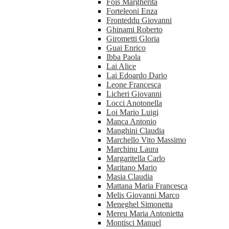
Fois Margherita
Forteleoni Enza
Fronteddu Giovanni
Ghinami Roberto
Girometti Gloria
Guai Enrico
Ibba Paola
Lai Alice
Lai Edoardo Dario
Leone Francesca
Licheri Giovanni
Locci Anotonella
Loi Mario Luigi
Manca Antonio
Manghini Claudia
Marchello Vito Massimo
Marchinu Laura
Margaritella Carlo
Maritano Mario
Masia Claudia
Mattana Maria Francesca
Melis Giovanni Marco
Meneghel Simonetta
Mereu Maria Antonietta
Montisci Manuel