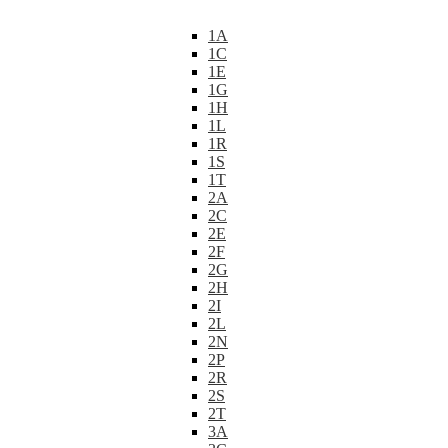
1A
1C
1E
1G
1H
1L
1R
1S
1T
2A
2C
2E
2F
2G
2H
2I
2L
2N
2P
2R
2S
2T
3A