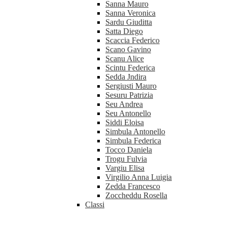
Sanna Mauro
Sanna Veronica
Sardu Giuditta
Satta Diego
Scaccia Federico
Scano Gavino
Scanu Alice
Scintu Federica
Sedda Jndira
Sergiusti Mauro
Sesuru Patrizia
Seu Andrea
Seu Antonello
Siddi Eloisa
Simbula Antonello
Simbula Federica
Tocco Daniela
Trogu Fulvia
Vargiu Elisa
Virgilio Anna Luigia
Zedda Francesco
Zoccheddu Rosella
Classi