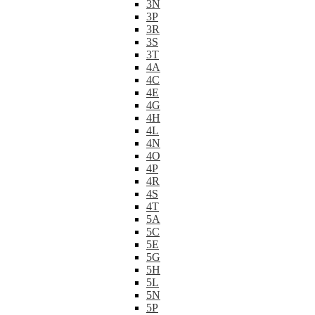
3N
3P
3R
3S
3T
4A
4C
4E
4G
4H
4L
4N
4O
4P
4R
4S
4T
5A
5C
5E
5G
5H
5L
5N
5P