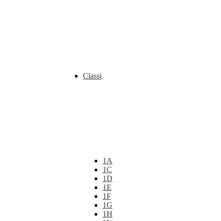
Classi
1A
1C
1D
1E
1F
1G
1H