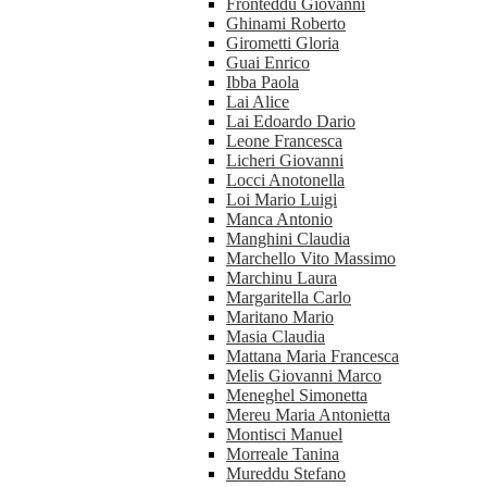
Fronteddu Giovanni
Ghinami Roberto
Girometti Gloria
Guai Enrico
Ibba Paola
Lai Alice
Lai Edoardo Dario
Leone Francesca
Licheri Giovanni
Locci Anotonella
Loi Mario Luigi
Manca Antonio
Manghini Claudia
Marchello Vito Massimo
Marchinu Laura
Margaritella Carlo
Maritano Mario
Masia Claudia
Mattana Maria Francesca
Melis Giovanni Marco
Meneghel Simonetta
Mereu Maria Antonietta
Montisci Manuel
Morreale Tanina
Mureddu Stefano