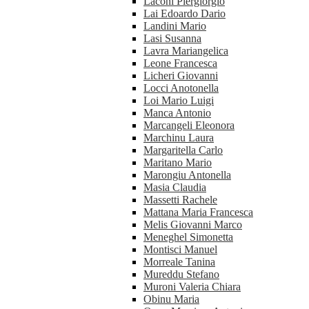
Laconi Piergiorgio
Lai Edoardo Dario
Landini Mario
Lasi Susanna
Lavra Mariangelica
Leone Francesca
Licheri Giovanni
Locci Anotonella
Loi Mario Luigi
Manca Antonio
Marcangeli Eleonora
Marchinu Laura
Margaritella Carlo
Maritano Mario
Marongiu Antonella
Masia Claudia
Massetti Rachele
Mattana Maria Francesca
Melis Giovanni Marco
Meneghel Simonetta
Montisci Manuel
Morreale Tanina
Mureddu Stefano
Muroni Valeria Chiara
Obinu Maria