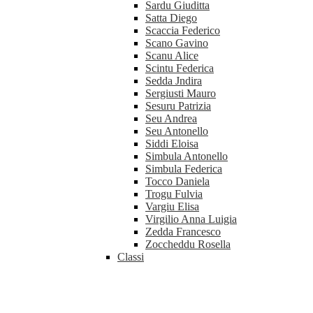
Sardu Giuditta
Satta Diego
Scaccia Federico
Scano Gavino
Scanu Alice
Scintu Federica
Sedda Jndira
Sergiusti Mauro
Sesuru Patrizia
Seu Andrea
Seu Antonello
Siddi Eloisa
Simbula Antonello
Simbula Federica
Tocco Daniela
Trogu Fulvia
Vargiu Elisa
Virgilio Anna Luigia
Zedda Francesco
Zoccheddu Rosella
Classi