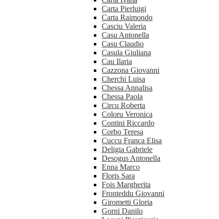
Carta Pierluigi
Carta Raimondo
Casciu Valeria
Casu Antonella
Casu Claudio
Casula Giuliana
Cau Ilaria
Cazzona Giovanni
Cherchi Luisa
Chessa Annalisa
Chessa Paola
Circu Roberta
Coloru Veronica
Contini Riccardo
Corbo Teresa
Cuccu Franca Elisa
Deligia Gabriele
Desogus Antonella
Enna Marco
Floris Sara
Fois Margherita
Fronteddu Giovanni
Girometti Gloria
Gorni Danilo