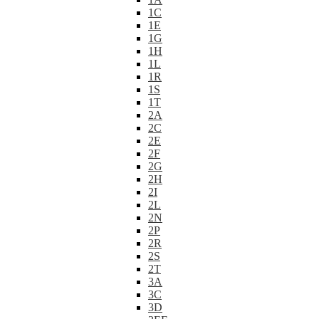
1C
1E
1G
1H
1L
1R
1S
1T
2A
2C
2E
2F
2G
2H
2I
2L
2N
2P
2R
2S
2T
3A
3C
3D