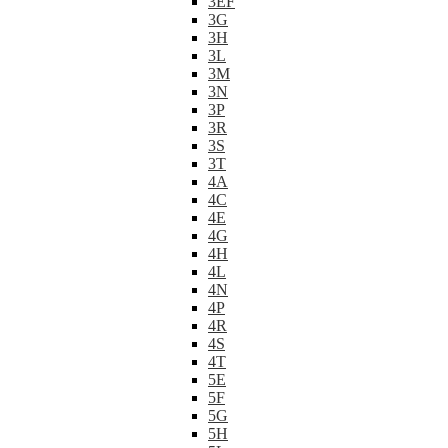
3EF
3G
3H
3L
3M
3N
3P
3R
3S
3T
4A
4C
4E
4G
4H
4L
4N
4P
4R
4S
4T
5E
5F
5G
5H