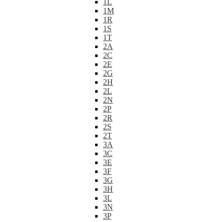
1L
1M
1R
1S
1T
2A
2C
2E
2G
2H
2L
2N
2P
2R
2S
2T
3A
3C
3E
3F
3G
3H
3L
3N
3P