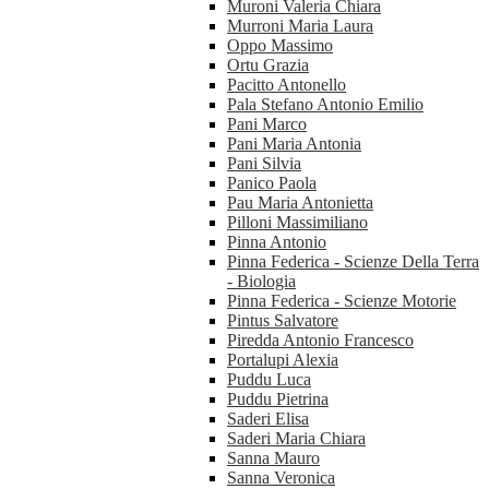
Muroni Valeria Chiara
Murroni Maria Laura
Oppo Massimo
Ortu Grazia
Pacitto Antonello
Pala Stefano Antonio Emilio
Pani Marco
Pani Maria Antonia
Pani Silvia
Panico Paola
Pau Maria Antonietta
Pilloni Massimiliano
Pinna Antonio
Pinna Federica - Scienze Della Terra
- Biologia
Pinna Federica - Scienze Motorie
Pintus Salvatore
Piredda Antonio Francesco
Portalupi Alexia
Puddu Luca
Puddu Pietrina
Saderi Elisa
Saderi Maria Chiara
Sanna Mauro
Sanna Veronica