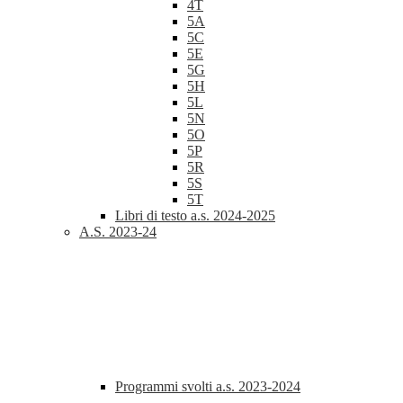
4T
5A
5C
5E
5G
5H
5L
5N
5O
5P
5R
5S
5T
Libri di testo a.s. 2024-2025
A.S. 2023-24
Programmi svolti a.s. 2023-2024