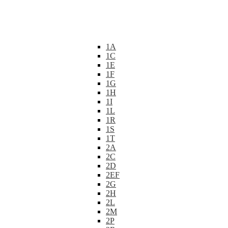
1A
1C
1E
1F
1G
1H
1I
1L
1R
1S
1T
2A
2C
2D
2EF
2G
2H
2L
2M
2P