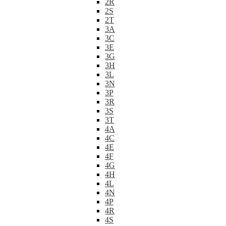
2R
2S
2T
3A
3C
3E
3G
3H
3L
3N
3P
3R
3S
3T
4A
4C
4E
4F
4G
4H
4L
4N
4P
4R
4S