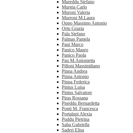
Mureddu Stefano
Murgia Carlo
Muroni Valeria
Murroni M.Laura
Oppo Massimo Antonio
Ortu Grazia
Pala Stefano
Palmas Pamela
Pani Marco
Panico Mauro
Panico Paola
Pau M.Antonietta
Pilloni Massimiliano
Pinna Andrea
Pinna Antonio
Pinna Federica
Pintus Luisa
Pintus Salvatore
Piras Rossana
Piseddu Bernardetta
Ponti M. Francesca
Portalupi Alexia
Puddu Pietrina
Saba Gabriella
Saderi Elisa