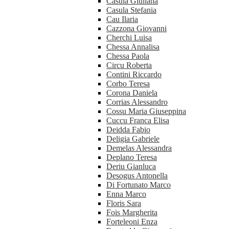
Casula Giuliana
Casula Stefania
Cau Ilaria
Cazzona Giovanni
Cherchi Luisa
Chessa Annalisa
Chessa Paola
Circu Roberta
Contini Riccardo
Corbo Teresa
Corona Daniela
Corrias Alessandro
Cossu Maria Giuseppina
Cuccu Franca Elisa
Deidda Fabio
Deligia Gabriele
Demelas Alessandra
Deplano Teresa
Deriu Gianluca
Desogus Antonella
Di Fortunato Marco
Enna Marco
Floris Sara
Fois Margherita
Forteleoni Enza