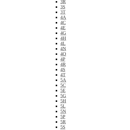
3R
3S
3T
4A
4C
4E
4G
4H
4L
4N
4O
4P
4R
4S
4T
5A
5C
5E
5G
5H
5L
5N
5P
5R
5S