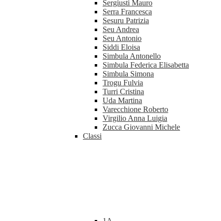
Sergiusti Mauro
Serra Francesca
Sesuru Patrizia
Seu Andrea
Seu Antonio
Siddi Eloisa
Simbula Antonello
Simbula Federica Elisabetta
Simbula Simona
Trogu Fulvia
Turri Cristina
Uda Martina
Varecchione Roberto
Virgilio Anna Luigia
Zucca Giovanni Michele
Classi
1A