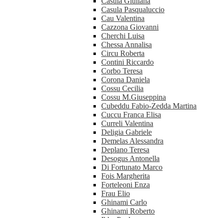
Casula Giuliana
Casula Pasqualuccio
Cau Valentina
Cazzona Giovanni
Cherchi Luisa
Chessa Annalisa
Circu Roberta
Contini Riccardo
Corbo Teresa
Corona Daniela
Cossu Cecilia
Cossu M.Giuseppina
Cubeddu Fabio-Zedda Martina
Cuccu Franca Elisa
Curreli Valentina
Deligia Gabriele
Demelas Alessandra
Deplano Teresa
Desogus Antonella
Di Fortunato Marco
Fois Margherita
Forteleoni Enza
Frau Elio
Ghinami Carlo
Ghinami Roberto