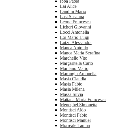
Ibba Paola
Lai Alice
Landini Mario
Lasi Susanna
Leone Francesca
Licheri Giovanni
Locci Antonella
Loi Mario Luigi
Lutzu Alessandra
Manca Antonio
Manca Maria Serafina
Marchello Vito
Margaritella Carlo
Maritano Mario
Marongiu Antonella
Masia Claudia
Masia Fabio
Masia Milena
Massa Silvia
Mattana Maria Francesca
Meneghel Simonetta
Montisci Aldo
Montisci Fabio
Montisci Manuel
Morreale Tanina