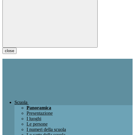
close
Scuola
Panoramica
Presentazione
I luoghi
Le persone
I numeri della scuola
Le carte della scuola