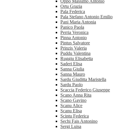
Oppo Massimo Antonio
Ortu Grazia
Pala Federica
Pala Stefano Antonio Emilio
Pani Maria Antonia
Panico Paola
Perria Veronica
Pinna Antonio
Pintus Salvatore
Prinzis Valeria
Puddu Valentina
Ruggiu Elisabetta
Saderi Elisa
Sanna Giulia
Sanna Mauro
Sardu Giuditta Maristella
Sardu Paolo
Scaccia Federico Giuseppe
Scano Anna Rita
Scano Gavino
Scanu Alice
Scanu Elisa
Scintu Federica
Sechi Fais Antonino
Sergi Luisa