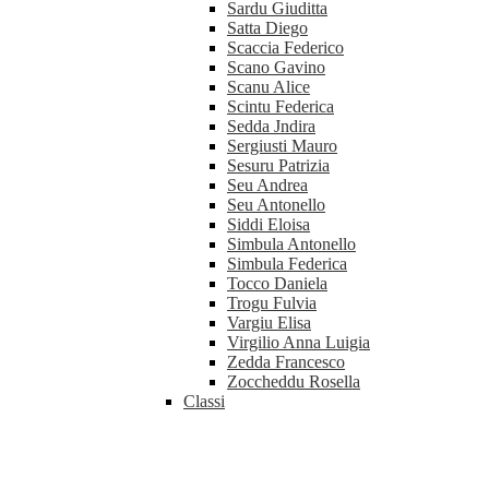
Sardu Giuditta
Satta Diego
Scaccia Federico
Scano Gavino
Scanu Alice
Scintu Federica
Sedda Jndira
Sergiusti Mauro
Sesuru Patrizia
Seu Andrea
Seu Antonello
Siddi Eloisa
Simbula Antonello
Simbula Federica
Tocco Daniela
Trogu Fulvia
Vargiu Elisa
Virgilio Anna Luigia
Zedda Francesco
Zoccheddu Rosella
Classi