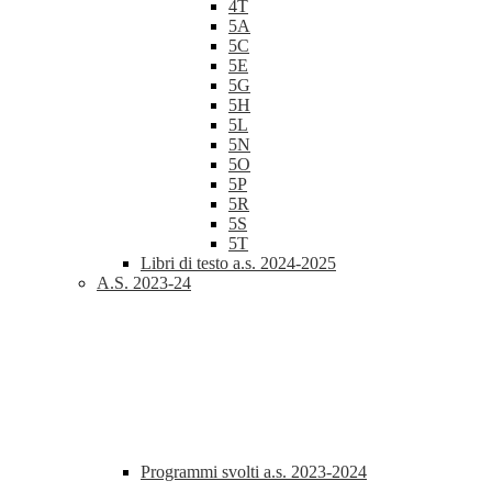
4T
5A
5C
5E
5G
5H
5L
5N
5O
5P
5R
5S
5T
Libri di testo a.s. 2024-2025
A.S. 2023-24
Programmi svolti a.s. 2023-2024