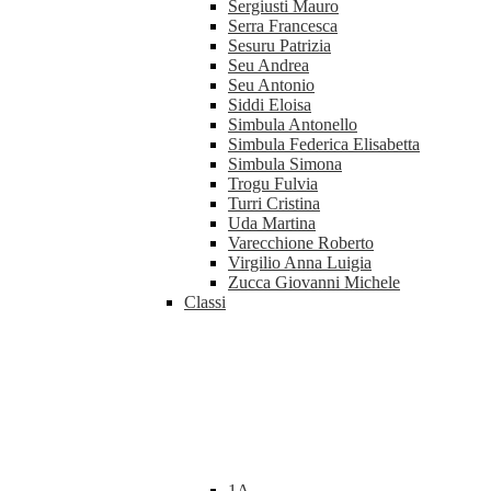
Sergiusti Mauro
Serra Francesca
Sesuru Patrizia
Seu Andrea
Seu Antonio
Siddi Eloisa
Simbula Antonello
Simbula Federica Elisabetta
Simbula Simona
Trogu Fulvia
Turri Cristina
Uda Martina
Varecchione Roberto
Virgilio Anna Luigia
Zucca Giovanni Michele
Classi
1A