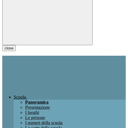
close
Scuola
Panoramica
Presentazione
I luoghi
Le persone
I numeri della scuola
Le carte della scuola