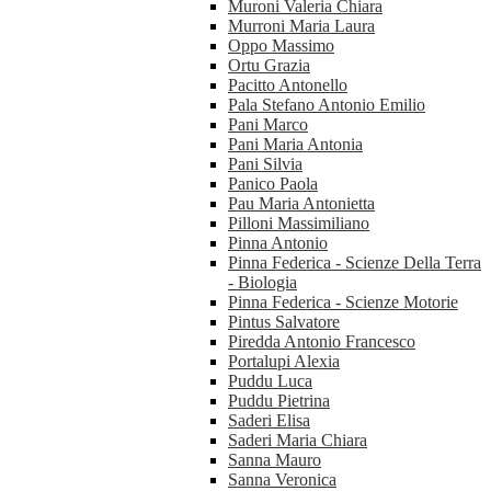
Muroni Valeria Chiara
Murroni Maria Laura
Oppo Massimo
Ortu Grazia
Pacitto Antonello
Pala Stefano Antonio Emilio
Pani Marco
Pani Maria Antonia
Pani Silvia
Panico Paola
Pau Maria Antonietta
Pilloni Massimiliano
Pinna Antonio
Pinna Federica - Scienze Della Terra
- Biologia
Pinna Federica - Scienze Motorie
Pintus Salvatore
Piredda Antonio Francesco
Portalupi Alexia
Puddu Luca
Puddu Pietrina
Saderi Elisa
Saderi Maria Chiara
Sanna Mauro
Sanna Veronica