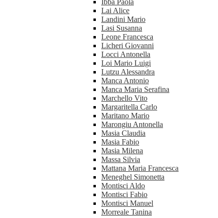
Ibba Paola
Lai Alice
Landini Mario
Lasi Susanna
Leone Francesca
Licheri Giovanni
Locci Antonella
Loi Mario Luigi
Lutzu Alessandra
Manca Antonio
Manca Maria Serafina
Marchello Vito
Margaritella Carlo
Maritano Mario
Marongiu Antonella
Masia Claudia
Masia Fabio
Masia Milena
Massa Silvia
Mattana Maria Francesca
Meneghel Simonetta
Montisci Aldo
Montisci Fabio
Montisci Manuel
Morreale Tanina