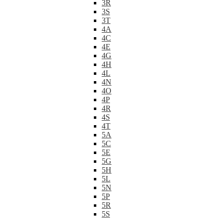
3R
3S
3T
4A
4C
4E
4G
4H
4L
4N
4O
4P
4R
4S
4T
5A
5C
5E
5G
5H
5L
5N
5P
5R
5S