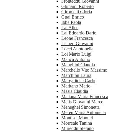
Fronteddu Giovanni
Ghinami Roberto
Girometti Gloria
Guai Enrico
Ibba Paola
Lai Alice
Lai Edoardo Dario
Leone Francesca
Licheri Giovanni
Locci Anotonella
Loi Mario Luigi
Manca Antonio
Manghini Claudia
Marchello Vito Massimo
Marchinu Laura
Margaritella Carlo
Maritano Mario
Masia Claudia
Mattana Maria Francesca
Melis Giovanni Marco
Meneghel Simonetta
Mereu Maria Antonietta
Montisci Manuel
Morreale Tanina
Mureddu Stefano