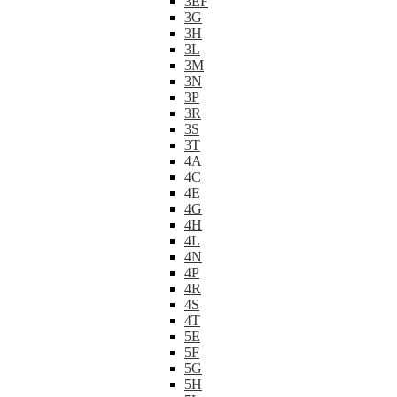
3EF
3G
3H
3L
3M
3N
3P
3R
3S
3T
4A
4C
4E
4G
4H
4L
4N
4P
4R
4S
4T
5E
5F
5G
5H