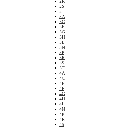
2R
2S
2T
3A
3C
3E
3G
3H
3L
3N
3P
3R
3S
3T
4A
4C
4E
4F
4G
4H
4L
4N
4P
4R
4S