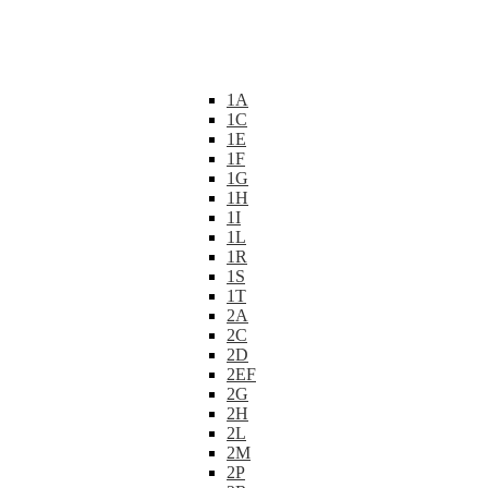
1A
1C
1E
1F
1G
1H
1I
1L
1R
1S
1T
2A
2C
2D
2EF
2G
2H
2L
2M
2P