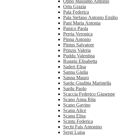
Oppo Massimo Antonio
Ortu Grazia
Pala Federica
Pala Stefano Antonio Emilio
Pani Maria Antonia
Panico Paola
Perria Veronica
Pinna Antonio
Pintus Salvatore
Prinzis Valeria
Puddu Valentina
Ruggiu Elisabetta
Saderi Elisa
Sanna Giulia
Sanna Mauro
Sardu Giuditta Maristella
Sardu Paolo
Scaccia Federico Giuseppe
Scano Anna Rita
Scano Gavino
Scanu Alice
Scanu Elisa
Scintu Federica
Sechi Fais Antonino
Sergi Luisa