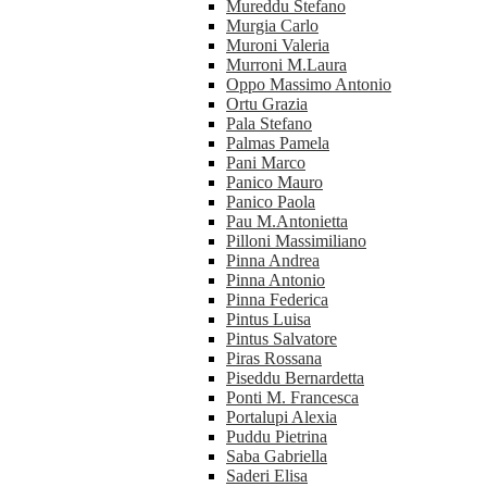
Mureddu Stefano
Murgia Carlo
Muroni Valeria
Murroni M.Laura
Oppo Massimo Antonio
Ortu Grazia
Pala Stefano
Palmas Pamela
Pani Marco
Panico Mauro
Panico Paola
Pau M.Antonietta
Pilloni Massimiliano
Pinna Andrea
Pinna Antonio
Pinna Federica
Pintus Luisa
Pintus Salvatore
Piras Rossana
Piseddu Bernardetta
Ponti M. Francesca
Portalupi Alexia
Puddu Pietrina
Saba Gabriella
Saderi Elisa