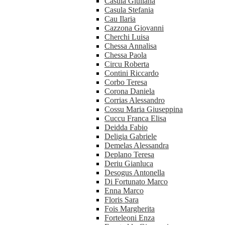
Casula Giuliana
Casula Stefania
Cau Ilaria
Cazzona Giovanni
Cherchi Luisa
Chessa Annalisa
Chessa Paola
Circu Roberta
Contini Riccardo
Corbo Teresa
Corona Daniela
Corrias Alessandro
Cossu Maria Giuseppina
Cuccu Franca Elisa
Deidda Fabio
Deligia Gabriele
Demelas Alessandra
Deplano Teresa
Deriu Gianluca
Desogus Antonella
Di Fortunato Marco
Enna Marco
Floris Sara
Fois Margherita
Forteleoni Enza