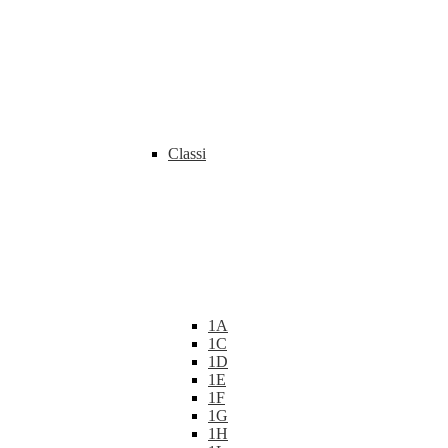
Classi
1A
1C
1D
1E
1F
1G
1H