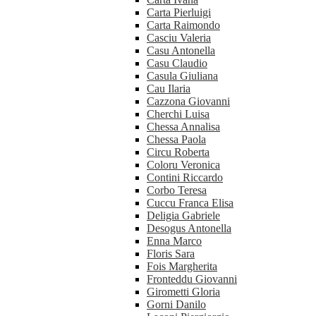
Carta Pierluigi
Carta Raimondo
Casciu Valeria
Casu Antonella
Casu Claudio
Casula Giuliana
Cau Ilaria
Cazzona Giovanni
Cherchi Luisa
Chessa Annalisa
Chessa Paola
Circu Roberta
Coloru Veronica
Contini Riccardo
Corbo Teresa
Cuccu Franca Elisa
Deligia Gabriele
Desogus Antonella
Enna Marco
Floris Sara
Fois Margherita
Fronteddu Giovanni
Girometti Gloria
Gorni Danilo