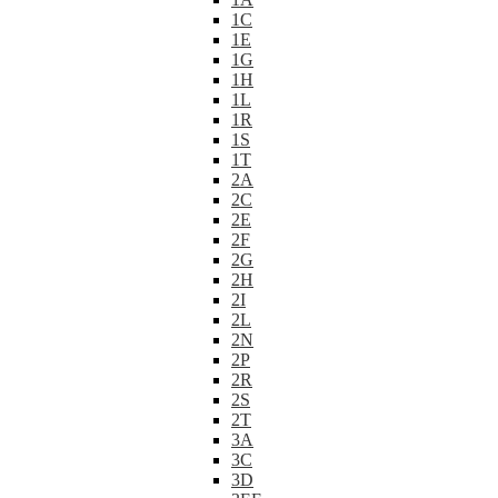
1C
1E
1G
1H
1L
1R
1S
1T
2A
2C
2E
2F
2G
2H
2I
2L
2N
2P
2R
2S
2T
3A
3C
3D