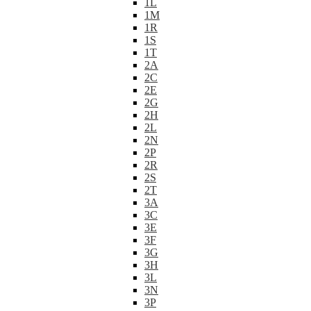
1L
1M
1R
1S
1T
2A
2C
2E
2G
2H
2L
2N
2P
2R
2S
2T
3A
3C
3E
3F
3G
3H
3L
3N
3P