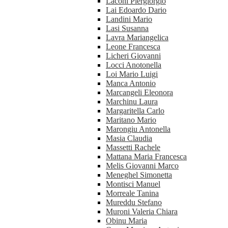
Laconi Piergiorgio
Lai Edoardo Dario
Landini Mario
Lasi Susanna
Lavra Mariangelica
Leone Francesca
Licheri Giovanni
Locci Anotonella
Loi Mario Luigi
Manca Antonio
Marcangeli Eleonora
Marchinu Laura
Margaritella Carlo
Maritano Mario
Marongiu Antonella
Masia Claudia
Massetti Rachele
Mattana Maria Francesca
Melis Giovanni Marco
Meneghel Simonetta
Montisci Manuel
Morreale Tanina
Mureddu Stefano
Muroni Valeria Chiara
Obinu Maria