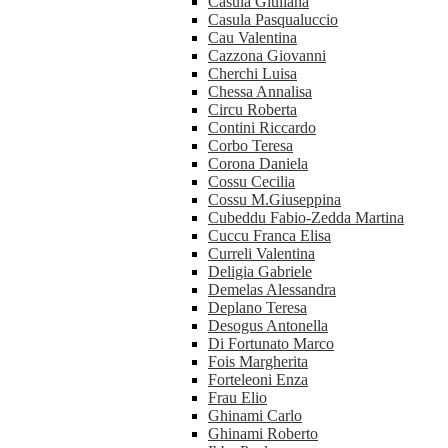
Casula Giuliana
Casula Pasqualuccio
Cau Valentina
Cazzona Giovanni
Cherchi Luisa
Chessa Annalisa
Circu Roberta
Contini Riccardo
Corbo Teresa
Corona Daniela
Cossu Cecilia
Cossu M.Giuseppina
Cubeddu Fabio-Zedda Martina
Cuccu Franca Elisa
Curreli Valentina
Deligia Gabriele
Demelas Alessandra
Deplano Teresa
Desogus Antonella
Di Fortunato Marco
Fois Margherita
Forteleoni Enza
Frau Elio
Ghinami Carlo
Ghinami Roberto