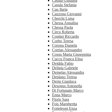
Casula Giuliana
Casula Stefania
Cau Ilaria
Cazzona Giovanni
Cherchi Luisa
Chessa Annalisa
Chessa Paola
Circu Roberta
Contini Riccardo
Corbo Teresa
Corona Daniela
Corrias Alessandro
Cossu Maria Giuseppina
Cuccu Franca Elisa
Deidda Fabio
Deligia Gabriele
Demelas Alessandra
Deplano Teresa
Deriu Gianluca
Desogus Antonella
Di Fortunato Marco
Enna Marco
Floris Sara
Fois Margherita
Forteleoni Enza