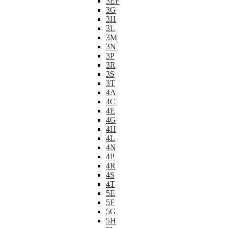
3EF
3G
3H
3L
3M
3N
3P
3R
3S
3T
4A
4C
4E
4G
4H
4L
4N
4P
4R
4S
4T
5E
5F
5G
5H