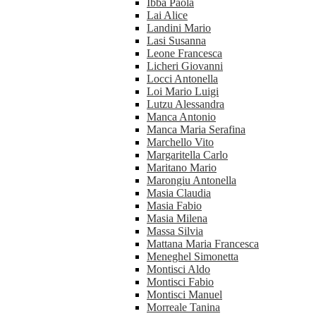
Ibba Paola
Lai Alice
Landini Mario
Lasi Susanna
Leone Francesca
Licheri Giovanni
Locci Antonella
Loi Mario Luigi
Lutzu Alessandra
Manca Antonio
Manca Maria Serafina
Marchello Vito
Margaritella Carlo
Maritano Mario
Marongiu Antonella
Masia Claudia
Masia Fabio
Masia Milena
Massa Silvia
Mattana Maria Francesca
Meneghel Simonetta
Montisci Aldo
Montisci Fabio
Montisci Manuel
Morreale Tanina