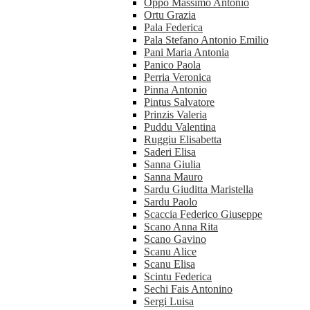
Oppo Massimo Antonio
Ortu Grazia
Pala Federica
Pala Stefano Antonio Emilio
Pani Maria Antonia
Panico Paola
Perria Veronica
Pinna Antonio
Pintus Salvatore
Prinzis Valeria
Puddu Valentina
Ruggiu Elisabetta
Saderi Elisa
Sanna Giulia
Sanna Mauro
Sardu Giuditta Maristella
Sardu Paolo
Scaccia Federico Giuseppe
Scano Anna Rita
Scano Gavino
Scanu Alice
Scanu Elisa
Scintu Federica
Sechi Fais Antonino
Sergi Luisa