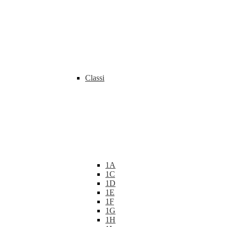
Classi
1A
1C
1D
1E
1F
1G
1H