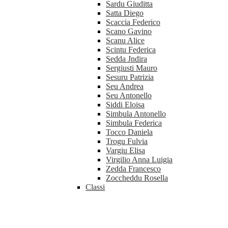
Sardu Giuditta
Satta Diego
Scaccia Federico
Scano Gavino
Scanu Alice
Scintu Federica
Sedda Jndira
Sergiusti Mauro
Sesuru Patrizia
Seu Andrea
Seu Antonello
Siddi Eloisa
Simbula Antonello
Simbula Federica
Tocco Daniela
Trogu Fulvia
Vargiu Elisa
Virgilio Anna Luigia
Zedda Francesco
Zoccheddu Rosella
Classi