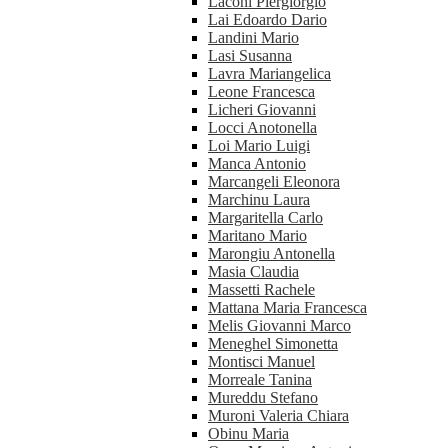
Laconi Piergiorgio
Lai Edoardo Dario
Landini Mario
Lasi Susanna
Lavra Mariangelica
Leone Francesca
Licheri Giovanni
Locci Anotonella
Loi Mario Luigi
Manca Antonio
Marcangeli Eleonora
Marchinu Laura
Margaritella Carlo
Maritano Mario
Marongiu Antonella
Masia Claudia
Massetti Rachele
Mattana Maria Francesca
Melis Giovanni Marco
Meneghel Simonetta
Montisci Manuel
Morreale Tanina
Mureddu Stefano
Muroni Valeria Chiara
Obinu Maria