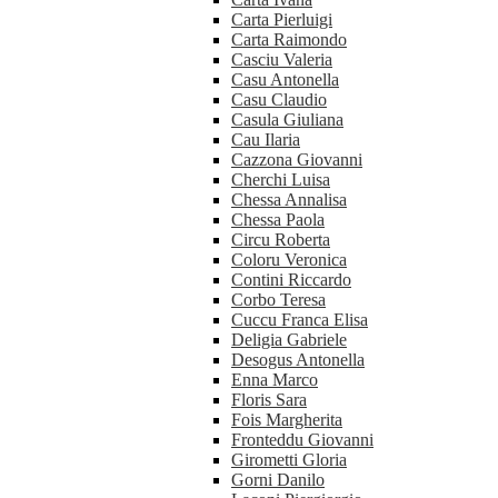
Carta Pierluigi
Carta Raimondo
Casciu Valeria
Casu Antonella
Casu Claudio
Casula Giuliana
Cau Ilaria
Cazzona Giovanni
Cherchi Luisa
Chessa Annalisa
Chessa Paola
Circu Roberta
Coloru Veronica
Contini Riccardo
Corbo Teresa
Cuccu Franca Elisa
Deligia Gabriele
Desogus Antonella
Enna Marco
Floris Sara
Fois Margherita
Fronteddu Giovanni
Girometti Gloria
Gorni Danilo