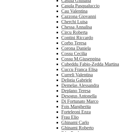
Casula Giuliana
Casula Pasqualuccio
Cau Valentina
Cazzona Giovanni
Cherchi Luisa
Chessa Annalisa
Circu Roberta
Contini Riccardo
Corbo Teresa
Corona Daniela
Cossu Cecilia
Cossu M.Giuseppina
Cubeddu Fabio-Zedda Martina
Cuccu Franca Elisa
Curreli Valentina
Deligia Gabriele
Demelas Alessandra
Deplano Teresa
Desogus Antonella
Di Fortunato Marco
Fois Margherita
Forteleoni Enza
Frau Elio
Ghinami Carlo
Ghinami Roberto