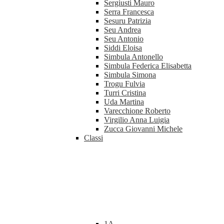
Sergiusti Mauro
Serra Francesca
Sesuru Patrizia
Seu Andrea
Seu Antonio
Siddi Eloisa
Simbula Antonello
Simbula Federica Elisabetta
Simbula Simona
Trogu Fulvia
Turri Cristina
Uda Martina
Varecchione Roberto
Virgilio Anna Luigia
Zucca Giovanni Michele
Classi
1A