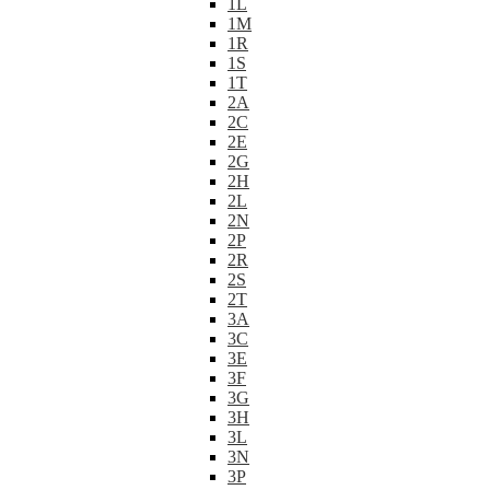
1L
1M
1R
1S
1T
2A
2C
2E
2G
2H
2L
2N
2P
2R
2S
2T
3A
3C
3E
3F
3G
3H
3L
3N
3P