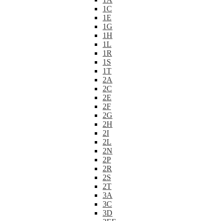
1C
1E
1G
1H
1L
1R
1S
1T
2A
2C
2E
2F
2G
2H
2I
2L
2N
2P
2R
2S
2T
3A
3C
3D