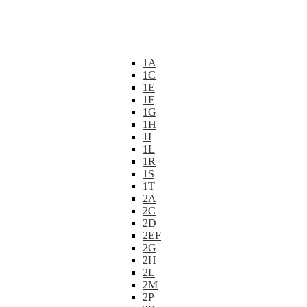
1A
1C
1E
1F
1G
1H
1I
1L
1R
1S
1T
2A
2C
2D
2EF
2G
2H
2L
2M
2P