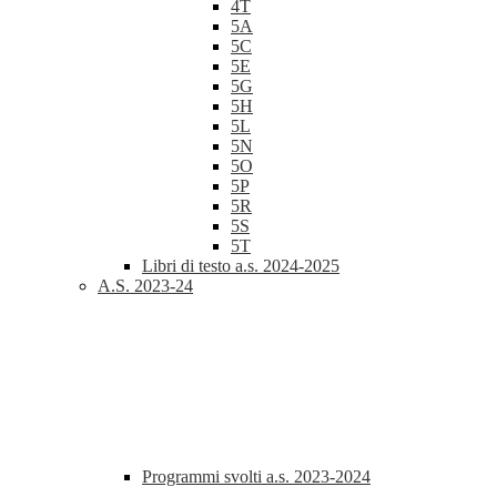
4T
5A
5C
5E
5G
5H
5L
5N
5O
5P
5R
5S
5T
Libri di testo a.s. 2024-2025
A.S. 2023-24
Programmi svolti a.s. 2023-2024