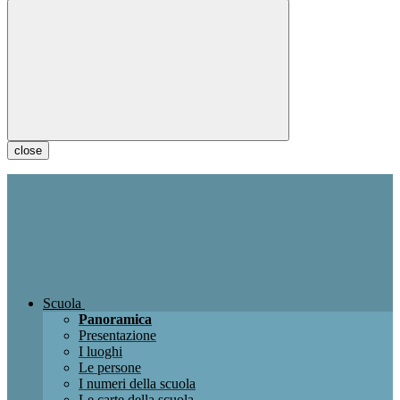
close
Scuola
Panoramica
Presentazione
I luoghi
Le persone
I numeri della scuola
Le carte della scuola