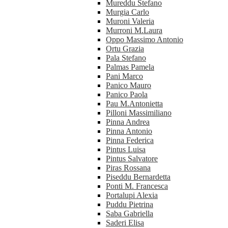
Mureddu Stefano
Murgia Carlo
Muroni Valeria
Murroni M.Laura
Oppo Massimo Antonio
Ortu Grazia
Pala Stefano
Palmas Pamela
Pani Marco
Panico Mauro
Panico Paola
Pau M.Antonietta
Pilloni Massimiliano
Pinna Andrea
Pinna Antonio
Pinna Federica
Pintus Luisa
Pintus Salvatore
Piras Rossana
Piseddu Bernardetta
Ponti M. Francesca
Portalupi Alexia
Puddu Pietrina
Saba Gabriella
Saderi Elisa