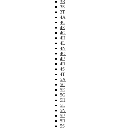
3R
3S
3T
4A
4C
4E
4G
4H
4L
4N
4O
4P
4R
4S
4T
5A
5C
5E
5G
5H
5L
5N
5P
5R
5S