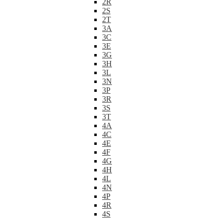
2R
2S
2T
3A
3C
3E
3G
3H
3L
3N
3P
3R
3S
3T
4A
4C
4E
4F
4G
4H
4L
4N
4P
4R
4S