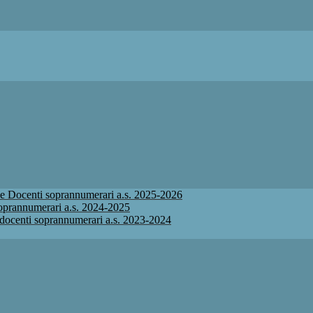
ione Docenti soprannumerari a.s. 2025-2026
 soprannumerari a.s. 2024-2025
ne docenti soprannumerari a.s. 2023-2024