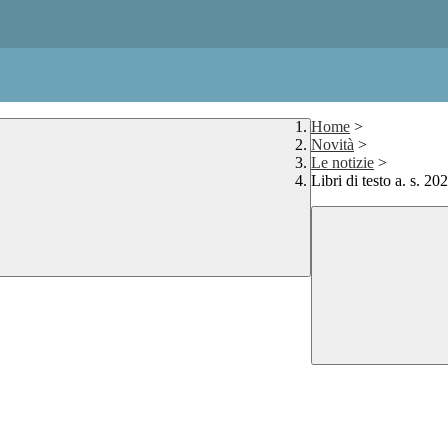
Home
>
Novità
>
Le notizie
>
Libri di testo a. s. 2