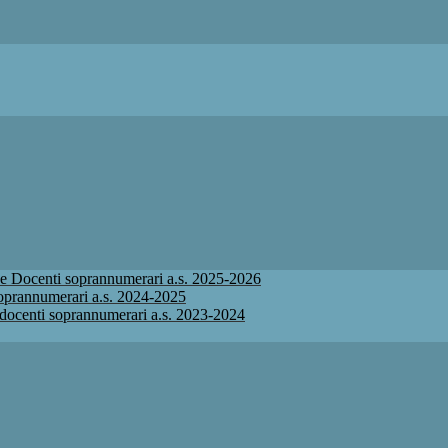
ione Docenti soprannumerari a.s. 2025-2026
 soprannumerari a.s. 2024-2025
ne docenti soprannumerari a.s. 2023-2024