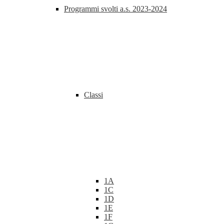
Programmi svolti a.s. 2023-2024
Classi
1A
1C
1D
1E
1F