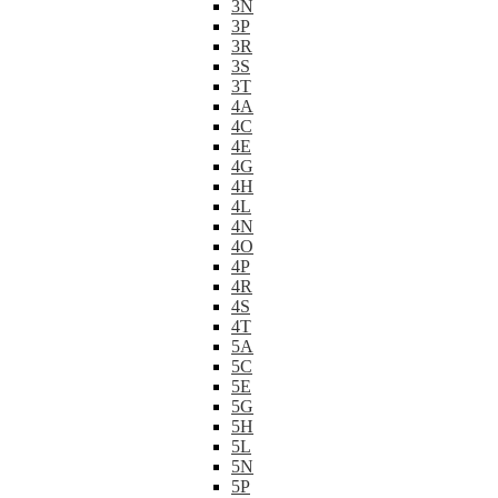
3N
3P
3R
3S
3T
4A
4C
4E
4G
4H
4L
4N
4O
4P
4R
4S
4T
5A
5C
5E
5G
5H
5L
5N
5P