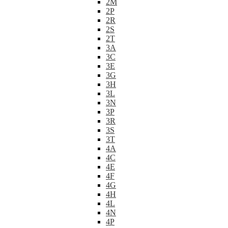
2M
2P
2R
2S
2T
3A
3C
3E
3G
3H
3L
3N
3P
3R
3S
3T
4A
4C
4E
4F
4G
4H
4L
4N
4P