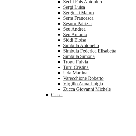
Sechi Fais Antonino
Sergi Luisa
Sergiusti Mauro
Serra Francesca
Sesuru Patrizia
Seu Andrea
Seu Antonio
Siddi Eloisa
Simbula Antonello
Simbula Federica Elisabetta
Simbula Simona
Trogu Fulvia
Turri Cristina
Uda Martina
Varecchione Roberto
Virgilio Anna Luigia
Zucca Giovanni Michele
Classi