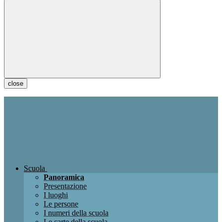
close
Scuola
Panoramica
Presentazione
I luoghi
Le persone
I numeri della scuola
Le carte della scuola