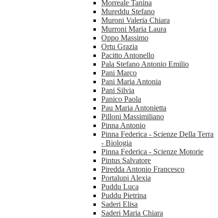
Morreale Tanina
Mureddu Stefano
Muroni Valeria Chiara
Murroni Maria Laura
Oppo Massimo
Ortu Grazia
Pacitto Antonello
Pala Stefano Antonio Emilio
Pani Marco
Pani Maria Antonia
Pani Silvia
Panico Paola
Pau Maria Antonietta
Pilloni Massimiliano
Pinna Antonio
Pinna Federica - Scienze Della Terra
- Biologia
Pinna Federica - Scienze Motorie
Pintus Salvatore
Piredda Antonio Francesco
Portalupi Alexia
Puddu Luca
Puddu Pietrina
Saderi Elisa
Saderi Maria Chiara