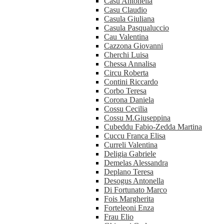
Casu Antonella
Casu Claudio
Casula Giuliana
Casula Pasqualuccio
Cau Valentina
Cazzona Giovanni
Cherchi Luisa
Chessa Annalisa
Circu Roberta
Contini Riccardo
Corbo Teresa
Corona Daniela
Cossu Cecilia
Cossu M.Giuseppina
Cubeddu Fabio-Zedda Martina
Cuccu Franca Elisa
Curreli Valentina
Deligia Gabriele
Demelas Alessandra
Deplano Teresa
Desogus Antonella
Di Fortunato Marco
Fois Margherita
Forteleoni Enza
Frau Elio