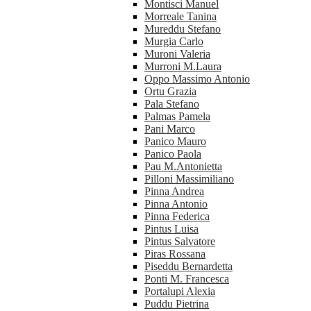
Montisci Manuel
Morreale Tanina
Mureddu Stefano
Murgia Carlo
Muroni Valeria
Murroni M.Laura
Oppo Massimo Antonio
Ortu Grazia
Pala Stefano
Palmas Pamela
Pani Marco
Panico Mauro
Panico Paola
Pau M.Antonietta
Pilloni Massimiliano
Pinna Andrea
Pinna Antonio
Pinna Federica
Pintus Luisa
Pintus Salvatore
Piras Rossana
Piseddu Bernardetta
Ponti M. Francesca
Portalupi Alexia
Puddu Pietrina