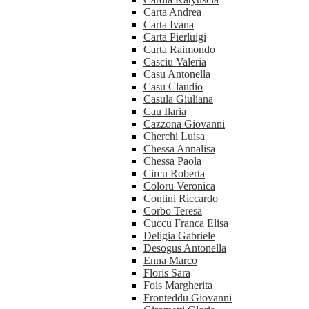
Carta Andrea
Carta Ivana
Carta Pierluigi
Carta Raimondo
Casciu Valeria
Casu Antonella
Casu Claudio
Casula Giuliana
Cau Ilaria
Cazzona Giovanni
Cherchi Luisa
Chessa Annalisa
Chessa Paola
Circu Roberta
Coloru Veronica
Contini Riccardo
Corbo Teresa
Cuccu Franca Elisa
Deligia Gabriele
Desogus Antonella
Enna Marco
Floris Sara
Fois Margherita
Fronteddu Giovanni