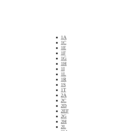
1A
1C
1E
1F
1G
1H
1I
1L
1R
1S
1T
2A
2C
2D
2EF
2G
2H
2L