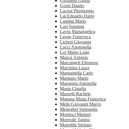
Girometti Gloria
Gorni Danilo
Laconi Piergiorgio
Lai Edoardo Dario
Landini Mario
Lasi Susanna
Lavra Mariangelica
Leone Francesca
Licheri Giovanni
Locci Anotonella
Loi Mario Luigi
Manca Antonio
Marcangeli Eleonora
Marchinu Laura
Margaritella Carlo
Maritano Mario
Marongiu Antonella
Masia Claudia
Massetti Rachele
Mattana Maria Francesca
Melis Giovanni Marco
Meneghel Simonetta
Montisci Manuel
Morreale Tanina
Mureddu Stefano