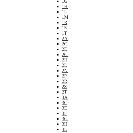
1G
1H
1L
1M
1R
1S
1T
2A
2C
2E
2G
2H
2L
2N
2P
2R
2S
2T
3A
3C
3E
3F
3G
3H
3L