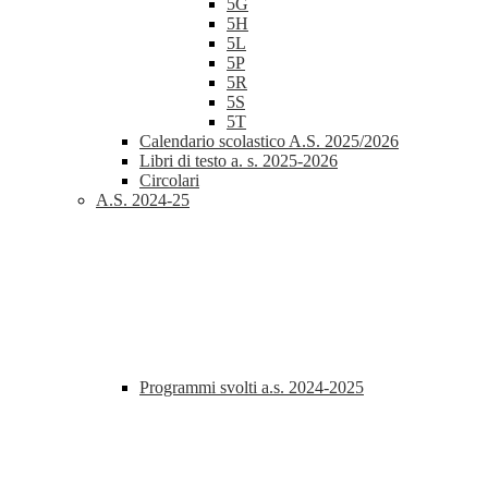
5G
5H
5L
5P
5R
5S
5T
Calendario scolastico A.S. 2025/2026
Libri di testo a. s. 2025-2026
Circolari
A.S. 2024-25
Programmi svolti a.s. 2024-2025