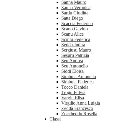
Sanna Mauro
Sanna Veronica
Sardu Giuditta
Satta Diego
Scaccia Federico
Scano Gavino
Scanu Alice
Scintu Federica
Sedda Jndira
Sergiusti Mauro
Sesuru Patrizia
Seu Andrea
Seu Antonello
Siddi Eloisa
Simbula Antonello
Simbula Federica
Tocco Daniela
Trogu Fulvia
Vargiu Elisa
Virgilio Anna Luigia
Zedda Francesco
Zoccheddu Rosella
Classi