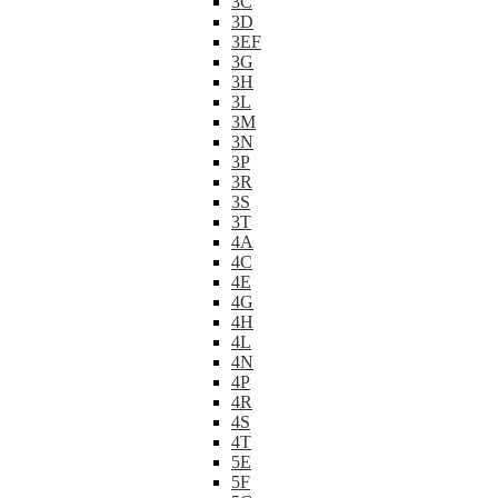
3C
3D
3EF
3G
3H
3L
3M
3N
3P
3R
3S
3T
4A
4C
4E
4G
4H
4L
4N
4P
4R
4S
4T
5E
5F