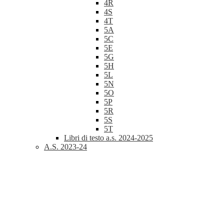
4R
4S
4T
5A
5C
5E
5G
5H
5L
5N
5O
5P
5R
5S
5T
Libri di testo a.s. 2024-2025
A.S. 2023-24