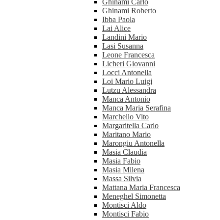
Ghinami Carlo
Ghinami Roberto
Ibba Paola
Lai Alice
Landini Mario
Lasi Susanna
Leone Francesca
Licheri Giovanni
Locci Antonella
Loi Mario Luigi
Lutzu Alessandra
Manca Antonio
Manca Maria Serafina
Marchello Vito
Margaritella Carlo
Maritano Mario
Marongiu Antonella
Masia Claudia
Masia Fabio
Masia Milena
Massa Silvia
Mattana Maria Francesca
Meneghel Simonetta
Montisci Aldo
Montisci Fabio