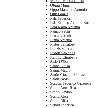
Muroni Valeria Chiara
Obinu Maria
Oppo Massimo Antonio
Ortu Grazia
Pala Federica
Pala Stefano Antonio Emilio
Pani Maria Antonia
Panico Paola
Perria Veronica
Pinna Antonio
Pintus Salvatore
Prinzis Valeria
Puddu Valentina
Ruggiu Elisabetta
Saderi Elisa
Sanna Giulia
Sanna Mauro
Sardu Giuditta Maristella
Sardu Paolo
Scaccia Federico Giuseppe
Scano Anna Rita
Scano Gavino
Scanu Alice
Scanu Elisa
Scintu Federica