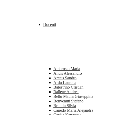
Docenti
Ambrosio Maria
Ancis Alessandro
Arcais Sandro
Ardu Lauretta
Balestrino Cristian
Ballette Andrea
Bellu Maura Giuseppina
Benvenuti Stefano
Brundu Silvia
Canedo Maria Alejandra
Cardia Katyuscia