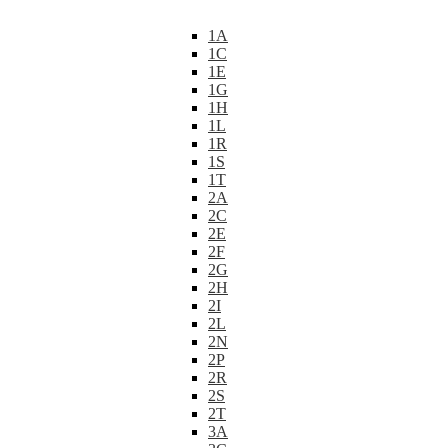
1A
1C
1E
1G
1H
1L
1R
1S
1T
2A
2C
2E
2F
2G
2H
2I
2L
2N
2P
2R
2S
2T
3A