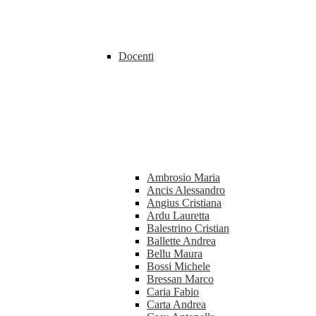
Docenti
Ambrosio Maria
Ancis Alessandro
Angius Cristiana
Ardu Lauretta
Balestrino Cristian
Ballette Andrea
Bellu Maura
Bossi Michele
Bressan Marco
Caria Fabio
Carta Andrea