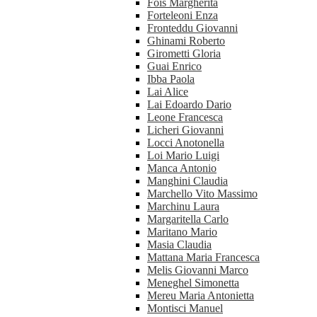
Fois Margherita
Forteleoni Enza
Fronteddu Giovanni
Ghinami Roberto
Girometti Gloria
Guai Enrico
Ibba Paola
Lai Alice
Lai Edoardo Dario
Leone Francesca
Licheri Giovanni
Locci Anotonella
Loi Mario Luigi
Manca Antonio
Manghini Claudia
Marchello Vito Massimo
Marchinu Laura
Margaritella Carlo
Maritano Mario
Masia Claudia
Mattana Maria Francesca
Melis Giovanni Marco
Meneghel Simonetta
Mereu Maria Antonietta
Montisci Manuel