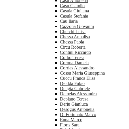
Casu Antonella
Casu Claudio
Casula Giuliana
Casula Stefania
Cau Ilaria
Cazzona Giovanni
Cherchi Luisa
Chessa Annalisa
Chessa Paola
Circu Roberta
Contini Riccardo
Corbo Teresa
Corona Daniela
Corrias Alessandro
Cossu Maria Giuseppina
Cuccu Franca Elisa
Deidda Fabio
Deligia Gabriele
Demelas Alessandra
Deplano Teresa
Deriu Gianluca
Desogus Antonella
Di Fortunato Marco
Enna Marco
Floris Sara