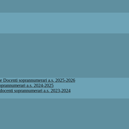
ione Docenti soprannumerari a.s. 2025-2026
 soprannumerari a.s. 2024-2025
ne docenti soprannumerari a.s. 2023-2024