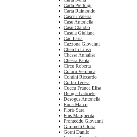
Carta Pierluigi
Carta Raimondo
Casciu Valeria
Casu Antonella
Casu Claudio
Casula Giuliana
Cau Ilaria
Cazzona Giovanni
Cherchi Luisa
Chessa Annalisa
Chessa Paola
Circu Roberta
Coloru Veronica
Contini Riccardo
Corbo Teresa
Cuccu Franca Elisa
Deligia Gabriele
Desogus Antonella
Enna Marco
Floris Sara
Fois Margherita
Fronteddu Giovanni
Girometti Gloria
Gorni Danilo