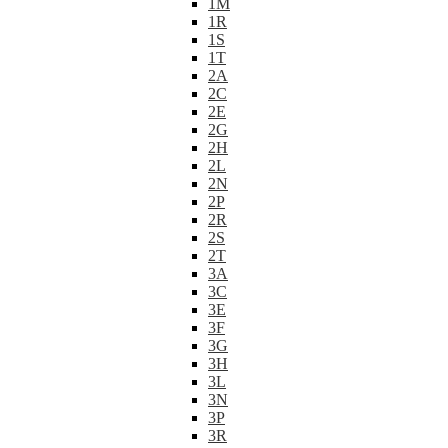
1M
1R
1S
1T
2A
2C
2E
2G
2H
2L
2N
2P
2R
2S
2T
3A
3C
3E
3F
3G
3H
3L
3N
3P
3R