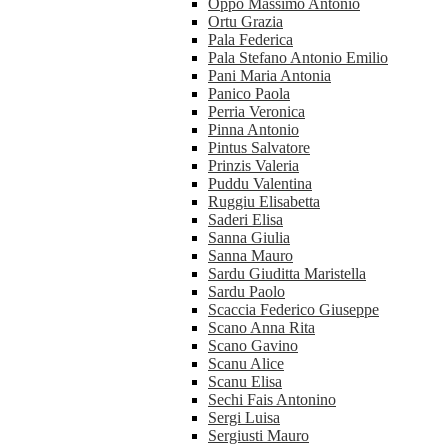
Oppo Massimo Antonio
Ortu Grazia
Pala Federica
Pala Stefano Antonio Emilio
Pani Maria Antonia
Panico Paola
Perria Veronica
Pinna Antonio
Pintus Salvatore
Prinzis Valeria
Puddu Valentina
Ruggiu Elisabetta
Saderi Elisa
Sanna Giulia
Sanna Mauro
Sardu Giuditta Maristella
Sardu Paolo
Scaccia Federico Giuseppe
Scano Anna Rita
Scano Gavino
Scanu Alice
Scanu Elisa
Sechi Fais Antonino
Sergi Luisa
Sergiusti Mauro