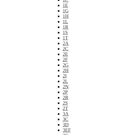
1E
1G
1H
1L
1R
1S
1T
2A
2C
2E
2F
2G
2H
2I
2L
2N
2P
2R
2S
2T
3A
3C
3D
3EF