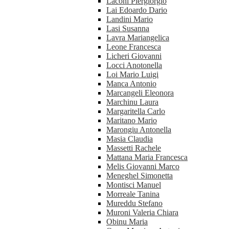
Laconi Piergiorgio
Lai Edoardo Dario
Landini Mario
Lasi Susanna
Lavra Mariangelica
Leone Francesca
Licheri Giovanni
Locci Anotonella
Loi Mario Luigi
Manca Antonio
Marcangeli Eleonora
Marchinu Laura
Margaritella Carlo
Maritano Mario
Marongiu Antonella
Masia Claudia
Massetti Rachele
Mattana Maria Francesca
Melis Giovanni Marco
Meneghel Simonetta
Montisci Manuel
Morreale Tanina
Mureddu Stefano
Muroni Valeria Chiara
Obinu Maria