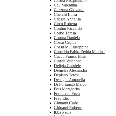
Casula Pasqualuccio
Cau Valentina
Cazzona Giovanni
Cherchi Luisa
Chessa Annalisa
Circu Roberta
Contini Riccardo
Corbo Teresa
Corona Daniela
Cossu Cecilia
Cossu M.Giuseppina
Cubeddu Fabio-Zedda Martina
Cuccu Franca Elisa
Curreli Valentina
Deligia Gabriele
Demelas Alessandra
Deplano Teresa
Desogus Antonella
Di Fortunato Marco
Fois Margherita
Forteleoni Enza
Frau Elio
Ghinami Carlo
Ghinami Roberto
Ibba Paola