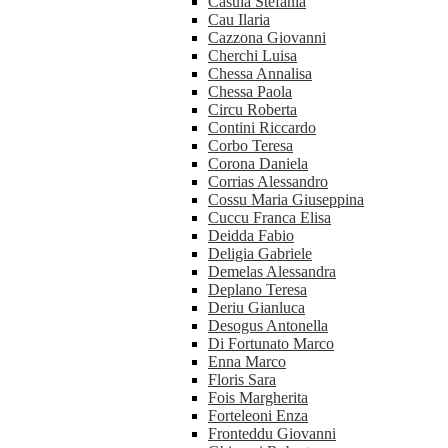
Casula Stefania
Cau Ilaria
Cazzona Giovanni
Cherchi Luisa
Chessa Annalisa
Chessa Paola
Circu Roberta
Contini Riccardo
Corbo Teresa
Corona Daniela
Corrias Alessandro
Cossu Maria Giuseppina
Cuccu Franca Elisa
Deidda Fabio
Deligia Gabriele
Demelas Alessandra
Deplano Teresa
Deriu Gianluca
Desogus Antonella
Di Fortunato Marco
Enna Marco
Floris Sara
Fois Margherita
Forteleoni Enza
Fronteddu Giovanni