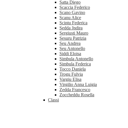
Satta Diego
Scaccia Federico
Scano Gavino
Scanu Alice
Scintu Federica
Sedda Jndira
Sergiusti Mauro
Sesuru Patrizia
Seu Andrea
Seu Antonello
Siddi Eloisa
Simbula Antonello
Simbula Federica
Tocco Daniela
Trogu Fulvia
Vargiu Elisa
Virgilio Anna Luigia
Zedda Francesco
Zoccheddu Rosella
Classi