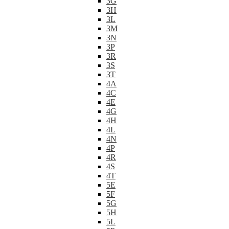
3G
3H
3L
3M
3N
3P
3R
3S
3T
4A
4C
4E
4G
4H
4L
4N
4P
4R
4S
4T
5E
5F
5G
5H
5L