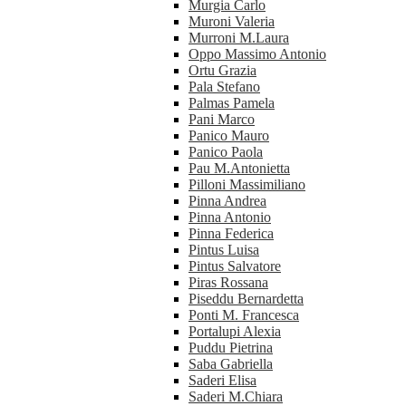
Murgia Carlo
Muroni Valeria
Murroni M.Laura
Oppo Massimo Antonio
Ortu Grazia
Pala Stefano
Palmas Pamela
Pani Marco
Panico Mauro
Panico Paola
Pau M.Antonietta
Pilloni Massimiliano
Pinna Andrea
Pinna Antonio
Pinna Federica
Pintus Luisa
Pintus Salvatore
Piras Rossana
Piseddu Bernardetta
Ponti M. Francesca
Portalupi Alexia
Puddu Pietrina
Saba Gabriella
Saderi Elisa
Saderi M.Chiara