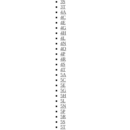
3S
3T
4A
4C
4E
4G
4H
4L
4N
4O
4P
4R
4S
4T
5A
5C
5E
5G
5H
5L
5N
5P
5R
5S
5T