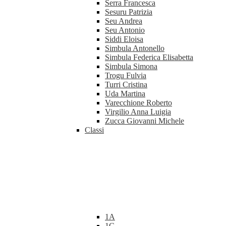
Serra Francesca
Sesuru Patrizia
Seu Andrea
Seu Antonio
Siddi Eloisa
Simbula Antonello
Simbula Federica Elisabetta
Simbula Simona
Trogu Fulvia
Turri Cristina
Uda Martina
Varecchione Roberto
Virgilio Anna Luigia
Zucca Giovanni Michele
Classi
1A
1C