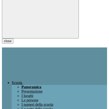
close
Scuola
Panoramica
Presentazione
I luoghi
Le persone
I numeri della scuola
Le carte della scuola