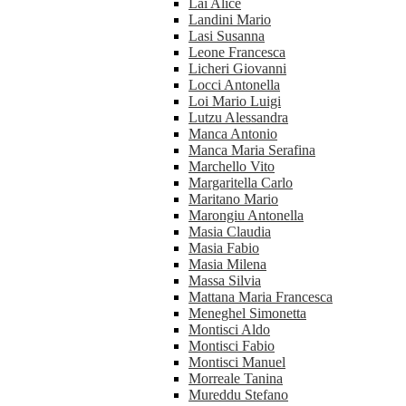
Lai Alice
Landini Mario
Lasi Susanna
Leone Francesca
Licheri Giovanni
Locci Antonella
Loi Mario Luigi
Lutzu Alessandra
Manca Antonio
Manca Maria Serafina
Marchello Vito
Margaritella Carlo
Maritano Mario
Marongiu Antonella
Masia Claudia
Masia Fabio
Masia Milena
Massa Silvia
Mattana Maria Francesca
Meneghel Simonetta
Montisci Aldo
Montisci Fabio
Montisci Manuel
Morreale Tanina
Mureddu Stefano