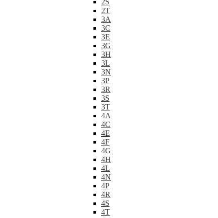
2S
2T
3A
3C
3E
3G
3H
3L
3N
3P
3R
3S
3T
4A
4C
4E
4F
4G
4H
4L
4N
4P
4R
4S
4T