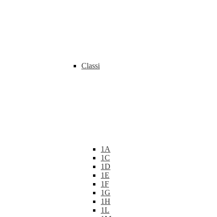
Classi
1A
1C
1D
1E
1F
1G
1H
1L