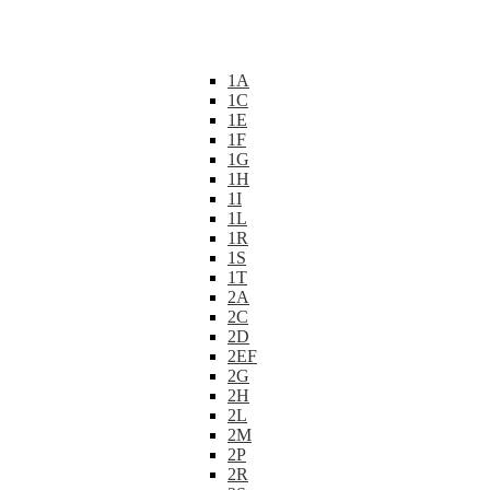
1A
1C
1E
1F
1G
1H
1I
1L
1R
1S
1T
2A
2C
2D
2EF
2G
2H
2L
2M
2P
2R