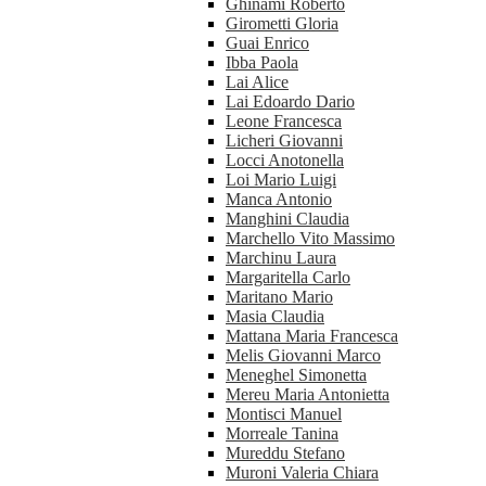
Ghinami Roberto
Girometti Gloria
Guai Enrico
Ibba Paola
Lai Alice
Lai Edoardo Dario
Leone Francesca
Licheri Giovanni
Locci Anotonella
Loi Mario Luigi
Manca Antonio
Manghini Claudia
Marchello Vito Massimo
Marchinu Laura
Margaritella Carlo
Maritano Mario
Masia Claudia
Mattana Maria Francesca
Melis Giovanni Marco
Meneghel Simonetta
Mereu Maria Antonietta
Montisci Manuel
Morreale Tanina
Mureddu Stefano
Muroni Valeria Chiara