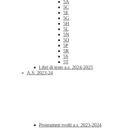
5A
5C
5E
5G
5H
5L
5N
5O
5P
5R
5S
5T
Libri di testo a.s. 2024-2025
A.S. 2023-24
Programmi svolti a.s. 2023-2024