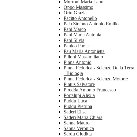
Murroni Maria Laura
Oppo Massimo
Ortu Grazia
Pacitto Antonello
Pala Stefano Antonio Emilio
Pani Marco
Pani Maria Antonia
Pani Silvia
Panico Paola
Pau Maria Antonietta
Pilloni Massimiliano
Pinna Antonio
Pinna Federica - Scienze Della Terra
- Biologia
Pinna Federica - Scienze Motorie
Pintus Salvatore
Piredda Antonio Francesco
Portalupi Alexia
Puddu Luca
Puddu Pietrina
Saderi Elisa
Saderi Maria Chiara
Sanna Mauro
Sanna Veronica
Sardu Giuditta