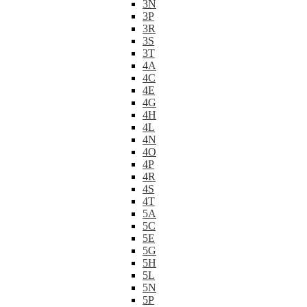
3N
3P
3R
3S
3T
4A
4C
4E
4G
4H
4L
4N
4O
4P
4R
4S
4T
5A
5C
5E
5G
5H
5L
5N
5P