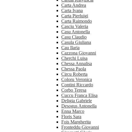
Carta Andrea
Carta Ivana
Carta Pierluigi
Carta Raimondo
Casciu Valeria
Casu Antonella
Casu Claudio
Casula Giuliana
Cau Ilaria
Cazzona Giovanni
Cherchi Luisa
Chessa Annalisa
Chessa Paola
Circu Roberta
Coloru Veronica
Contini Riccardo
Corbo Teresa
Cuccu Franca Elisa
Deligia Gabriele
Desogus Antonella
Enna Marco
Floris Sara
Fois Margherita
Fronteddu Giovanni