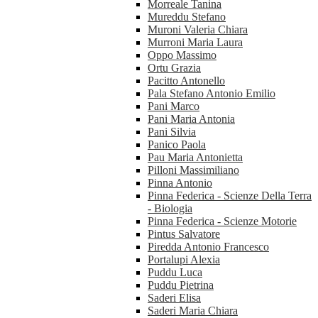
Morreale Tanina
Mureddu Stefano
Muroni Valeria Chiara
Murroni Maria Laura
Oppo Massimo
Ortu Grazia
Pacitto Antonello
Pala Stefano Antonio Emilio
Pani Marco
Pani Maria Antonia
Pani Silvia
Panico Paola
Pau Maria Antonietta
Pilloni Massimiliano
Pinna Antonio
Pinna Federica - Scienze Della Terra
- Biologia
Pinna Federica - Scienze Motorie
Pintus Salvatore
Piredda Antonio Francesco
Portalupi Alexia
Puddu Luca
Puddu Pietrina
Saderi Elisa
Saderi Maria Chiara