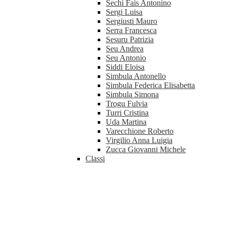
Sechi Fais Antonino
Sergi Luisa
Sergiusti Mauro
Serra Francesca
Sesuru Patrizia
Seu Andrea
Seu Antonio
Siddi Eloisa
Simbula Antonello
Simbula Federica Elisabetta
Simbula Simona
Trogu Fulvia
Turri Cristina
Uda Martina
Varecchione Roberto
Virgilio Anna Luigia
Zucca Giovanni Michele
Classi