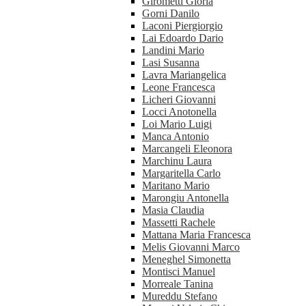
Girometti Gloria
Gorni Danilo
Laconi Piergiorgio
Lai Edoardo Dario
Landini Mario
Lasi Susanna
Lavra Mariangelica
Leone Francesca
Licheri Giovanni
Locci Anotonella
Loi Mario Luigi
Manca Antonio
Marcangeli Eleonora
Marchinu Laura
Margaritella Carlo
Maritano Mario
Marongiu Antonella
Masia Claudia
Massetti Rachele
Mattana Maria Francesca
Melis Giovanni Marco
Meneghel Simonetta
Montisci Manuel
Morreale Tanina
Mureddu Stefano