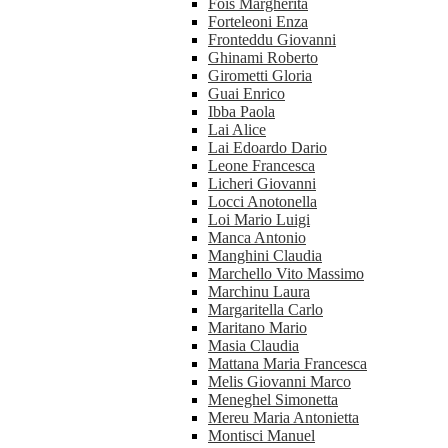
Fois Margherita
Forteleoni Enza
Fronteddu Giovanni
Ghinami Roberto
Girometti Gloria
Guai Enrico
Ibba Paola
Lai Alice
Lai Edoardo Dario
Leone Francesca
Licheri Giovanni
Locci Anotonella
Loi Mario Luigi
Manca Antonio
Manghini Claudia
Marchello Vito Massimo
Marchinu Laura
Margaritella Carlo
Maritano Mario
Masia Claudia
Mattana Maria Francesca
Melis Giovanni Marco
Meneghel Simonetta
Mereu Maria Antonietta
Montisci Manuel