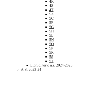
4R
4S
4T
5A
5C
5E
5G
5H
5L
5N
5O
5P
5R
5S
5T
Libri di testo a.s. 2024-2025
A.S. 2023-24