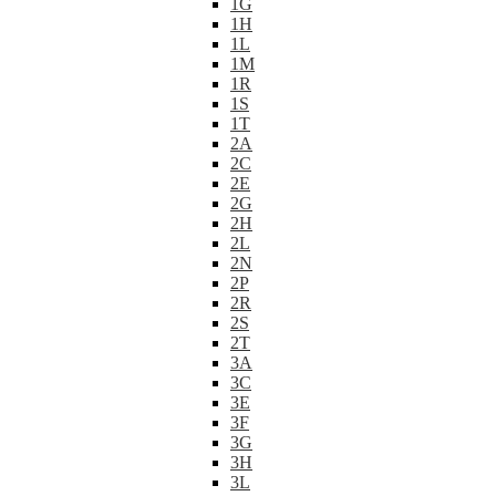
1G
1H
1L
1M
1R
1S
1T
2A
2C
2E
2G
2H
2L
2N
2P
2R
2S
2T
3A
3C
3E
3F
3G
3H
3L