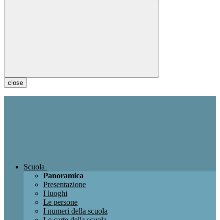
close
Scuola
Panoramica
Presentazione
I luoghi
Le persone
I numeri della scuola
Le carte della scuola