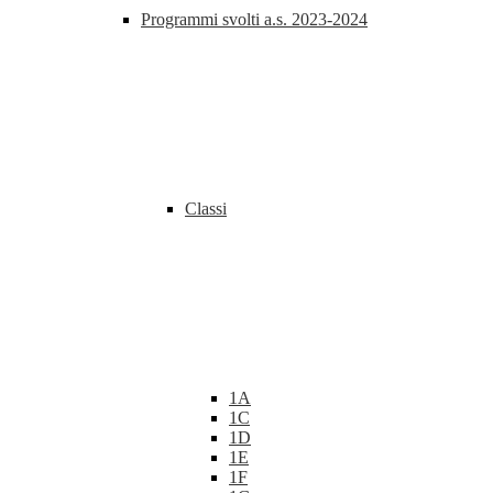
Programmi svolti a.s. 2023-2024
Classi
1A
1C
1D
1E
1F