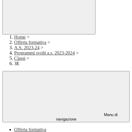
Home
>
Offerta formativa
>
A.S. 2023-24
>
Programmi svolti a.s. 2023-2024
>
Classi
>
3E
Menu di
navigazione
Offerta formativa