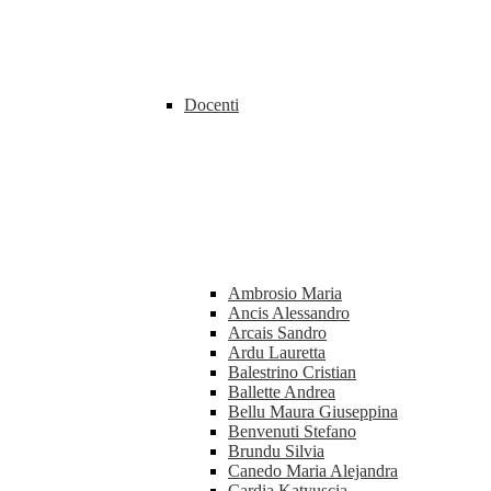
Docenti
Ambrosio Maria
Ancis Alessandro
Arcais Sandro
Ardu Lauretta
Balestrino Cristian
Ballette Andrea
Bellu Maura Giuseppina
Benvenuti Stefano
Brundu Silvia
Canedo Maria Alejandra
Cardia Katyuscia