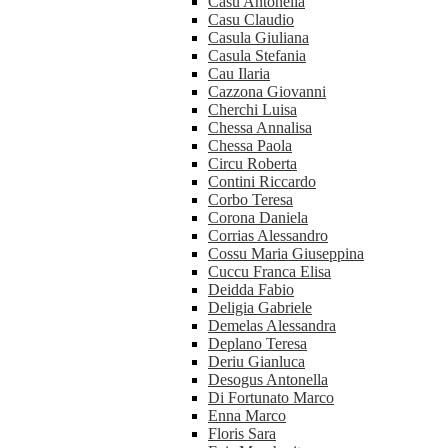
Casu Antonella
Casu Claudio
Casula Giuliana
Casula Stefania
Cau Ilaria
Cazzona Giovanni
Cherchi Luisa
Chessa Annalisa
Chessa Paola
Circu Roberta
Contini Riccardo
Corbo Teresa
Corona Daniela
Corrias Alessandro
Cossu Maria Giuseppina
Cuccu Franca Elisa
Deidda Fabio
Deligia Gabriele
Demelas Alessandra
Deplano Teresa
Deriu Gianluca
Desogus Antonella
Di Fortunato Marco
Enna Marco
Floris Sara