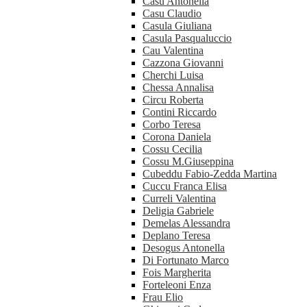
Casu Antonella
Casu Claudio
Casula Giuliana
Casula Pasqualuccio
Cau Valentina
Cazzona Giovanni
Cherchi Luisa
Chessa Annalisa
Circu Roberta
Contini Riccardo
Corbo Teresa
Corona Daniela
Cossu Cecilia
Cossu M.Giuseppina
Cubeddu Fabio-Zedda Martina
Cuccu Franca Elisa
Curreli Valentina
Deligia Gabriele
Demelas Alessandra
Deplano Teresa
Desogus Antonella
Di Fortunato Marco
Fois Margherita
Forteleoni Enza
Frau Elio