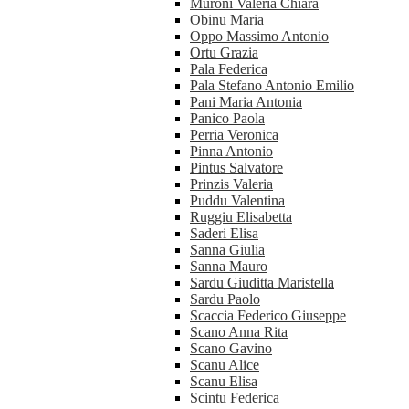
Muroni Valeria Chiara
Obinu Maria
Oppo Massimo Antonio
Ortu Grazia
Pala Federica
Pala Stefano Antonio Emilio
Pani Maria Antonia
Panico Paola
Perria Veronica
Pinna Antonio
Pintus Salvatore
Prinzis Valeria
Puddu Valentina
Ruggiu Elisabetta
Saderi Elisa
Sanna Giulia
Sanna Mauro
Sardu Giuditta Maristella
Sardu Paolo
Scaccia Federico Giuseppe
Scano Anna Rita
Scano Gavino
Scanu Alice
Scanu Elisa
Scintu Federica