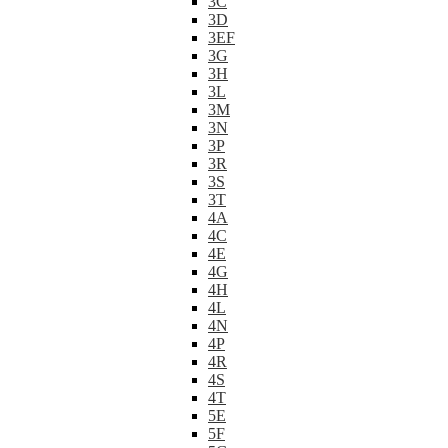
3C
3D
3EF
3G
3H
3L
3M
3N
3P
3R
3S
3T
4A
4C
4E
4G
4H
4L
4N
4P
4R
4S
4T
5E
5F