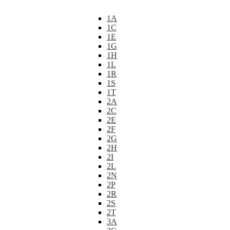
1A
1C
1E
1G
1H
1L
1R
1S
1T
2A
2C
2E
2F
2G
2H
2I
2L
2N
2P
2R
2S
2T
3A