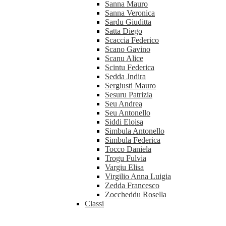
Sanna Mauro
Sanna Veronica
Sardu Giuditta
Satta Diego
Scaccia Federico
Scano Gavino
Scanu Alice
Scintu Federica
Sedda Jndira
Sergiusti Mauro
Sesuru Patrizia
Seu Andrea
Seu Antonello
Siddi Eloisa
Simbula Antonello
Simbula Federica
Tocco Daniela
Trogu Fulvia
Vargiu Elisa
Virgilio Anna Luigia
Zedda Francesco
Zoccheddu Rosella
Classi