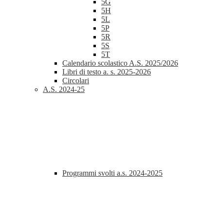
5G
5H
5L
5P
5R
5S
5T
Calendario scolastico A.S. 2025/2026
Libri di testo a. s. 2025-2026
Circolari
A.S. 2024-25
Programmi svolti a.s. 2024-2025