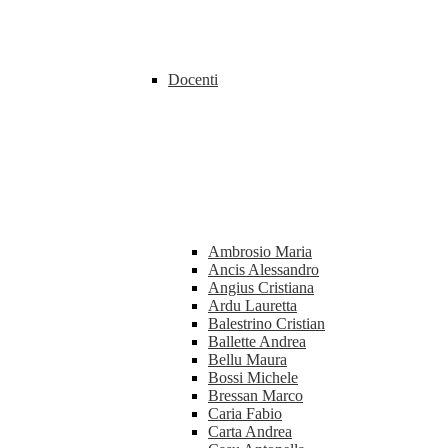
Docenti
Ambrosio Maria
Ancis Alessandro
Angius Cristiana
Ardu Lauretta
Balestrino Cristian
Ballette Andrea
Bellu Maura
Bossi Michele
Bressan Marco
Caria Fabio
Carta Andrea