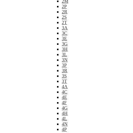
2M
2P
2R
2S
2T
3A
3C
3E
3G
3H
3L
3N
3P
3R
3S
3T
4A
4C
4E
4F
4G
4H
4L
4N
4P