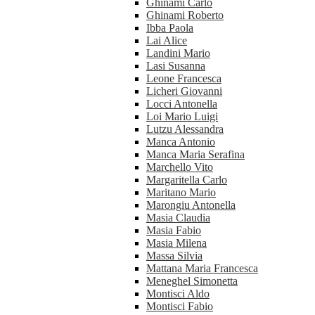
Ghinami Carlo
Ghinami Roberto
Ibba Paola
Lai Alice
Landini Mario
Lasi Susanna
Leone Francesca
Licheri Giovanni
Locci Antonella
Loi Mario Luigi
Lutzu Alessandra
Manca Antonio
Manca Maria Serafina
Marchello Vito
Margaritella Carlo
Maritano Mario
Marongiu Antonella
Masia Claudia
Masia Fabio
Masia Milena
Massa Silvia
Mattana Maria Francesca
Meneghel Simonetta
Montisci Aldo
Montisci Fabio