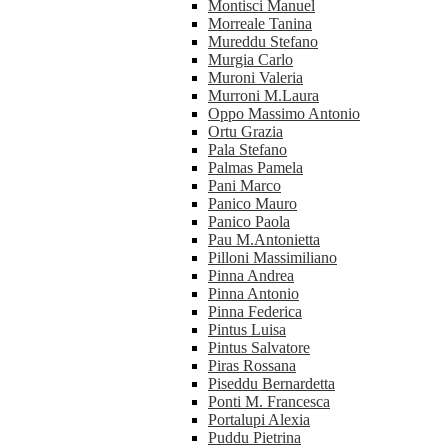
Montisci Manuel
Morreale Tanina
Mureddu Stefano
Murgia Carlo
Muroni Valeria
Murroni M.Laura
Oppo Massimo Antonio
Ortu Grazia
Pala Stefano
Palmas Pamela
Pani Marco
Panico Mauro
Panico Paola
Pau M.Antonietta
Pilloni Massimiliano
Pinna Andrea
Pinna Antonio
Pinna Federica
Pintus Luisa
Pintus Salvatore
Piras Rossana
Piseddu Bernardetta
Ponti M. Francesca
Portalupi Alexia
Puddu Pietrina