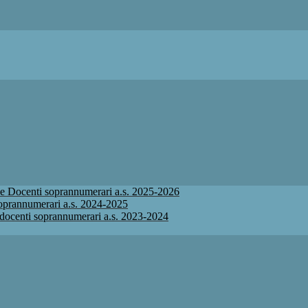
ione Docenti soprannumerari a.s. 2025-2026
 soprannumerari a.s. 2024-2025
ne docenti soprannumerari a.s. 2023-2024