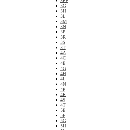
3EF
3G
3H
3L
3M
3N
3P
3R
3S
3T
4A
4C
4E
4G
4H
4L
4N
4P
4R
4S
4T
5E
5F
5G
5H