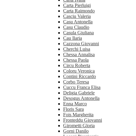
Carta Pierluigi
Carta Raimondo
Casciu Valeria
Casu Antonella
Casu Claudio
Casula Giuliana
Cau Ilaria
Cazzona Giovanni
Cherchi Luisa
Chessa Annalisa
Chessa Paola
Circu Roberta
Coloru Veronica
Contini Riccardo
Corbo Teresa
Cuccu Franca Elisa
Deligia Gabriele
Desogus Antonella
Enna Marco
Floris Sara
Fois Margherita
Fronteddu Giovanni
Girometti Gloria
Gorni Danilo