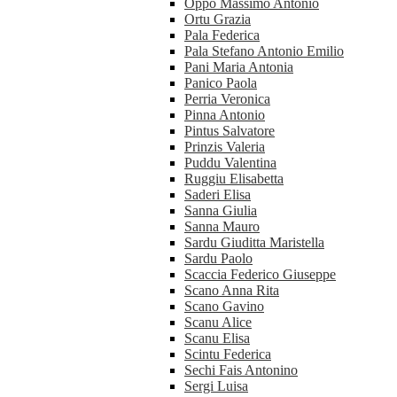
Oppo Massimo Antonio
Ortu Grazia
Pala Federica
Pala Stefano Antonio Emilio
Pani Maria Antonia
Panico Paola
Perria Veronica
Pinna Antonio
Pintus Salvatore
Prinzis Valeria
Puddu Valentina
Ruggiu Elisabetta
Saderi Elisa
Sanna Giulia
Sanna Mauro
Sardu Giuditta Maristella
Sardu Paolo
Scaccia Federico Giuseppe
Scano Anna Rita
Scano Gavino
Scanu Alice
Scanu Elisa
Scintu Federica
Sechi Fais Antonino
Sergi Luisa