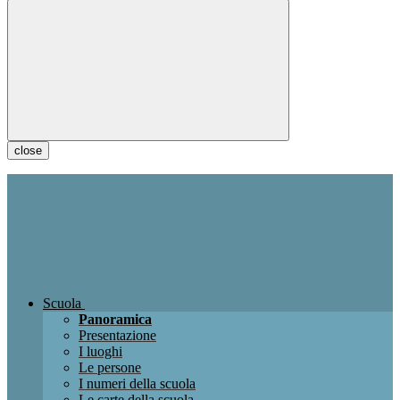
close
Scuola
Panoramica
Presentazione
I luoghi
Le persone
I numeri della scuola
Le carte della scuola