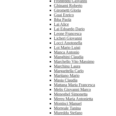
Fronteddu Giovanni
Ghinami Roberto
Girometti Gloria
Guai Enrico
Ibba Paola
Lai Alice
Lai Edoardo Dario
Leone Francesca
Licheri Giovanni
Locci Anotonella
Loi Mario Luigi
Manca Antonio
Manghini Claudia
Marchello Vito Massimo
Marchinu Laura
Margaritella Carlo
Maritano Mario
Masia Claudia
Mattana Maria Francesca
Melis Giovanni Marco
Meneghel Simonetta
Mereu Maria Antonietta
Montisci Manuel
Morreale Tanina
Mureddu Stefano