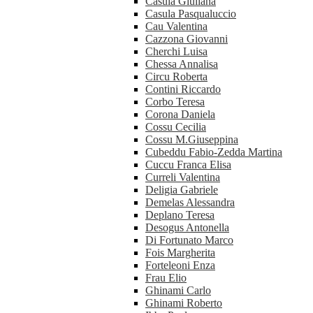
Casula Giuliana
Casula Pasqualuccio
Cau Valentina
Cazzona Giovanni
Cherchi Luisa
Chessa Annalisa
Circu Roberta
Contini Riccardo
Corbo Teresa
Corona Daniela
Cossu Cecilia
Cossu M.Giuseppina
Cubeddu Fabio-Zedda Martina
Cuccu Franca Elisa
Curreli Valentina
Deligia Gabriele
Demelas Alessandra
Deplano Teresa
Desogus Antonella
Di Fortunato Marco
Fois Margherita
Forteleoni Enza
Frau Elio
Ghinami Carlo
Ghinami Roberto