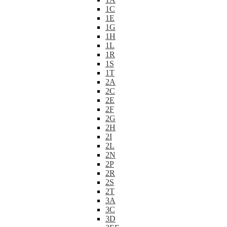
1C
1E
1G
1H
1L
1R
1S
1T
2A
2C
2E
2F
2G
2H
2I
2L
2N
2P
2R
2S
2T
3A
3C
3D