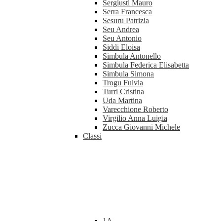
Sergiusti Mauro
Serra Francesca
Sesuru Patrizia
Seu Andrea
Seu Antonio
Siddi Eloisa
Simbula Antonello
Simbula Federica Elisabetta
Simbula Simona
Trogu Fulvia
Turri Cristina
Uda Martina
Varecchione Roberto
Virgilio Anna Luigia
Zucca Giovanni Michele
Classi
1A