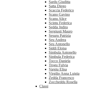
Sardu Giuditta
Satta Diego
Scaccia Federico
Scano Gavino
Scanu Alice
Scintu Federica
Sedda Jndira
Sergiusti Mauro
Sesuru Patrizia
Seu Andrea
Seu Antonello
Siddi Eloisa
Simbula Antonello
Simbula Federica
Tocco Daniela
Trogu Fulvia
Vargiu Elisa
Virgilio Anna Luigia
Zedda Francesco
Zoccheddu Rosella
Classi