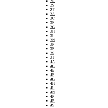
2R
2S
2T
3A
3C
3E
3G
3H
3L
3N
3P
3R
3S
3T
4A
4C
4E
4F
4G
4H
4L
4N
4P
4R
4S