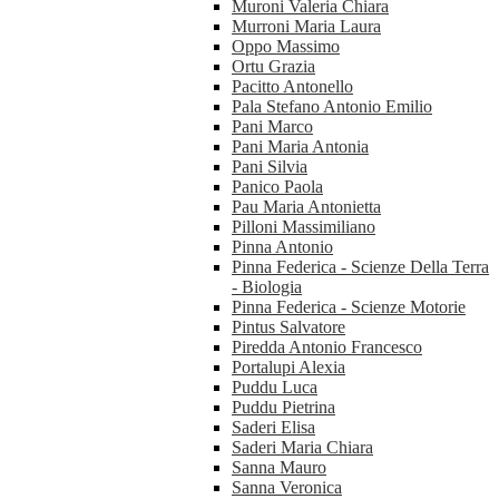
Muroni Valeria Chiara
Murroni Maria Laura
Oppo Massimo
Ortu Grazia
Pacitto Antonello
Pala Stefano Antonio Emilio
Pani Marco
Pani Maria Antonia
Pani Silvia
Panico Paola
Pau Maria Antonietta
Pilloni Massimiliano
Pinna Antonio
Pinna Federica - Scienze Della Terra
- Biologia
Pinna Federica - Scienze Motorie
Pintus Salvatore
Piredda Antonio Francesco
Portalupi Alexia
Puddu Luca
Puddu Pietrina
Saderi Elisa
Saderi Maria Chiara
Sanna Mauro
Sanna Veronica