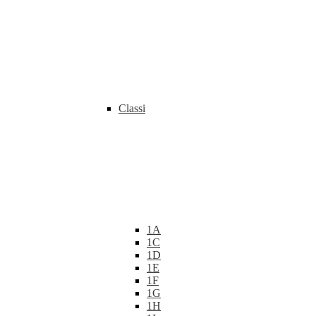
Classi
1A
1C
1D
1E
1F
1G
1H