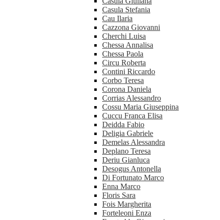
Casula Giuliana
Casula Stefania
Cau Ilaria
Cazzona Giovanni
Cherchi Luisa
Chessa Annalisa
Chessa Paola
Circu Roberta
Contini Riccardo
Corbo Teresa
Corona Daniela
Corrias Alessandro
Cossu Maria Giuseppina
Cuccu Franca Elisa
Deidda Fabio
Deligia Gabriele
Demelas Alessandra
Deplano Teresa
Deriu Gianluca
Desogus Antonella
Di Fortunato Marco
Enna Marco
Floris Sara
Fois Margherita
Forteleoni Enza