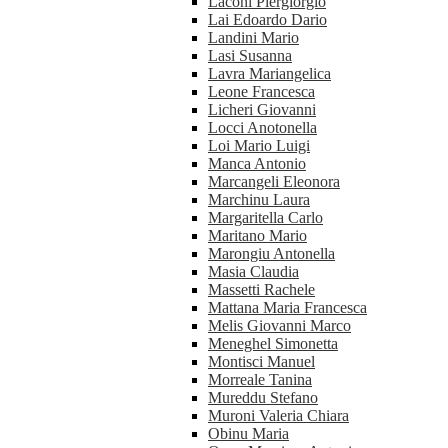
Laconi Piergiorgio
Lai Edoardo Dario
Landini Mario
Lasi Susanna
Lavra Mariangelica
Leone Francesca
Licheri Giovanni
Locci Anotonella
Loi Mario Luigi
Manca Antonio
Marcangeli Eleonora
Marchinu Laura
Margaritella Carlo
Maritano Mario
Marongiu Antonella
Masia Claudia
Massetti Rachele
Mattana Maria Francesca
Melis Giovanni Marco
Meneghel Simonetta
Montisci Manuel
Morreale Tanina
Mureddu Stefano
Muroni Valeria Chiara
Obinu Maria