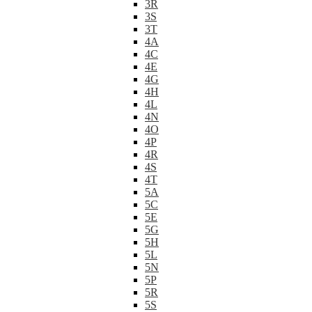
3R
3S
3T
4A
4C
4E
4G
4H
4L
4N
4O
4P
4R
4S
4T
5A
5C
5E
5G
5H
5L
5N
5P
5R
5S