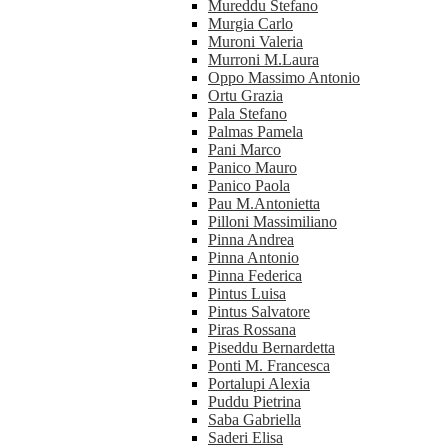
Mureddu Stefano
Murgia Carlo
Muroni Valeria
Murroni M.Laura
Oppo Massimo Antonio
Ortu Grazia
Pala Stefano
Palmas Pamela
Pani Marco
Panico Mauro
Panico Paola
Pau M.Antonietta
Pilloni Massimiliano
Pinna Andrea
Pinna Antonio
Pinna Federica
Pintus Luisa
Pintus Salvatore
Piras Rossana
Piseddu Bernardetta
Ponti M. Francesca
Portalupi Alexia
Puddu Pietrina
Saba Gabriella
Saderi Elisa