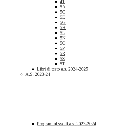
4T
5A
5C
5E
5G
5H
5L
5N
5O
5P
5R
5S
5T
Libri di testo a.s. 2024-2025
A.S. 2023-24
Programmi svolti a.s. 2023-2024