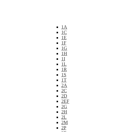
1A
1C
1E
1F
1G
1H
1I
1L
1R
1S
1T
2A
2C
2D
2EF
2G
2H
2L
2M
2P