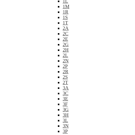
1L
1M
1R
1S
1T
2A
2C
2E
2G
2H
2L
2N
2P
2R
2S
2T
3A
3C
3E
3F
3G
3H
3L
3N
3P