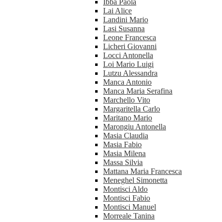
Ibba Paola
Lai Alice
Landini Mario
Lasi Susanna
Leone Francesca
Licheri Giovanni
Locci Antonella
Loi Mario Luigi
Lutzu Alessandra
Manca Antonio
Manca Maria Serafina
Marchello Vito
Margaritella Carlo
Maritano Mario
Marongiu Antonella
Masia Claudia
Masia Fabio
Masia Milena
Massa Silvia
Mattana Maria Francesca
Meneghel Simonetta
Montisci Aldo
Montisci Fabio
Montisci Manuel
Morreale Tanina