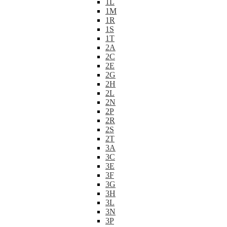
1L
1M
1R
1S
1T
2A
2C
2E
2G
2H
2L
2N
2P
2R
2S
2T
3A
3C
3E
3F
3G
3H
3L
3N
3P