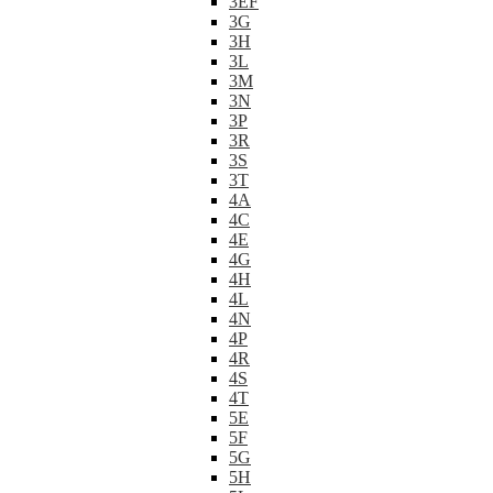
3EF
3G
3H
3L
3M
3N
3P
3R
3S
3T
4A
4C
4E
4G
4H
4L
4N
4P
4R
4S
4T
5E
5F
5G
5H