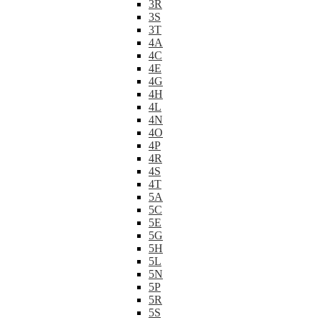
3R
3S
3T
4A
4C
4E
4G
4H
4L
4N
4O
4P
4R
4S
4T
5A
5C
5E
5G
5H
5L
5N
5P
5R
5S