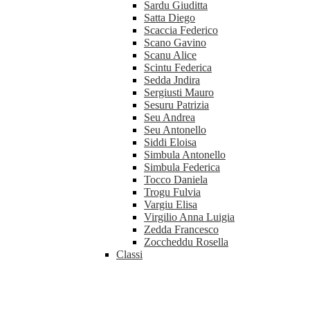
Sardu Giuditta
Satta Diego
Scaccia Federico
Scano Gavino
Scanu Alice
Scintu Federica
Sedda Jndira
Sergiusti Mauro
Sesuru Patrizia
Seu Andrea
Seu Antonello
Siddi Eloisa
Simbula Antonello
Simbula Federica
Tocco Daniela
Trogu Fulvia
Vargiu Elisa
Virgilio Anna Luigia
Zedda Francesco
Zoccheddu Rosella
Classi