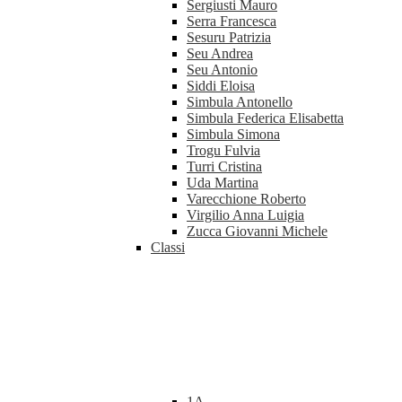
Sergiusti Mauro
Serra Francesca
Sesuru Patrizia
Seu Andrea
Seu Antonio
Siddi Eloisa
Simbula Antonello
Simbula Federica Elisabetta
Simbula Simona
Trogu Fulvia
Turri Cristina
Uda Martina
Varecchione Roberto
Virgilio Anna Luigia
Zucca Giovanni Michele
Classi
1A