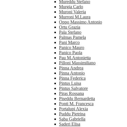
Mureddu Stefano
Murgia Carlo
Muroni Valeria
Murroni M.Laura
Oppo Massimo Antonio
Ortu Grazia
Pala Stefano
Palmas Pamela
Pani Marco
Panico Mauro
Panico Paola
Pau M.Antonietta
Pilloni Massimiliano
Pinna Andrea
Pinna Antonio
Pinna Federica
Pintus Luisa
Pintus Salvatore
Piras Rossana
Piseddu Bernardetta
Ponti M. Francesca
Portalupi Alexia
Puddu Pietrina
Saba Gabriella
Saderi Elisa