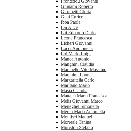
Fronteddu Giovanni
Ghinami Roberto
Girometti Gloria
Guai Enrico
Ibba Paola
Lai Alice
Lai Edoardo Dario
Leone Francesca
Licheri Giovanni
Locci Anotonella
Loi Mario Luigi
Manca Antonio
Manghini Claudia
Marchello Vito Massimo
Marchinu Laura
Margaritella Carlo
Maritano Mario
Masia Claudia
Mattana Maria Francesca
Melis Giovanni Marco
Meneghel Simonetta
Mereu Maria Antonietta
Montisci Manuel
Morreale Tanina
Mureddu Stefano