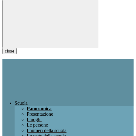
close
Scuola
Panoramica
Presentazione
I luoghi
Le persone
I numeri della scuola
Le carte della scuola