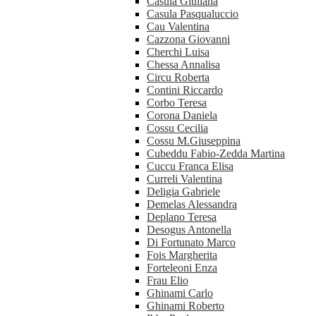
Casula Giuliana
Casula Pasqualuccio
Cau Valentina
Cazzona Giovanni
Cherchi Luisa
Chessa Annalisa
Circu Roberta
Contini Riccardo
Corbo Teresa
Corona Daniela
Cossu Cecilia
Cossu M.Giuseppina
Cubeddu Fabio-Zedda Martina
Cuccu Franca Elisa
Curreli Valentina
Deligia Gabriele
Demelas Alessandra
Deplano Teresa
Desogus Antonella
Di Fortunato Marco
Fois Margherita
Forteleoni Enza
Frau Elio
Ghinami Carlo
Ghinami Roberto