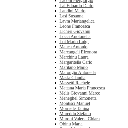
Laconi Piergiorgio
Lai Edoardo Dario
Landini Mario
Lasi Susanna
Lavra Mariangelica
Leone Francesca
Licheri Giovanni
Locci Anotonella
Loi Mario Luigi
Manca Antonio
Marcangeli Eleonora
Marchinu Laura
Margaritella Carlo
Maritano Mario
Marongiu Antonella
Masia Claudia
Massetti Rachele
Mattana Maria Francesca
Melis Giovanni Marco
Meneghel Simonetta
Montisci Manuel
Morreale Tanina
Mureddu Stefano
Muroni Valeria Chiara
Obinu Maria