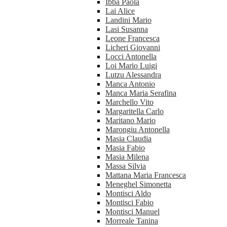
Ibba Paola
Lai Alice
Landini Mario
Lasi Susanna
Leone Francesca
Licheri Giovanni
Locci Antonella
Loi Mario Luigi
Lutzu Alessandra
Manca Antonio
Manca Maria Serafina
Marchello Vito
Margaritella Carlo
Maritano Mario
Marongiu Antonella
Masia Claudia
Masia Fabio
Masia Milena
Massa Silvia
Mattana Maria Francesca
Meneghel Simonetta
Montisci Aldo
Montisci Fabio
Montisci Manuel
Morreale Tanina