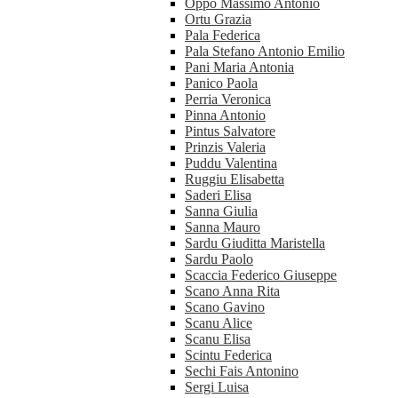
Oppo Massimo Antonio
Ortu Grazia
Pala Federica
Pala Stefano Antonio Emilio
Pani Maria Antonia
Panico Paola
Perria Veronica
Pinna Antonio
Pintus Salvatore
Prinzis Valeria
Puddu Valentina
Ruggiu Elisabetta
Saderi Elisa
Sanna Giulia
Sanna Mauro
Sardu Giuditta Maristella
Sardu Paolo
Scaccia Federico Giuseppe
Scano Anna Rita
Scano Gavino
Scanu Alice
Scanu Elisa
Scintu Federica
Sechi Fais Antonino
Sergi Luisa