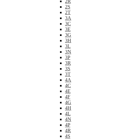
2R
2S
2T
3A
3C
3E
3G
3H
3L
3N
3P
3R
3S
3T
4A
4C
4E
4F
4G
4H
4L
4N
4P
4R
4S