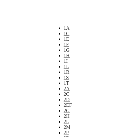
1A
1C
1E
1F
1G
1H
1I
1L
1R
1S
1T
2A
2C
2D
2EF
2G
2H
2L
2M
2P