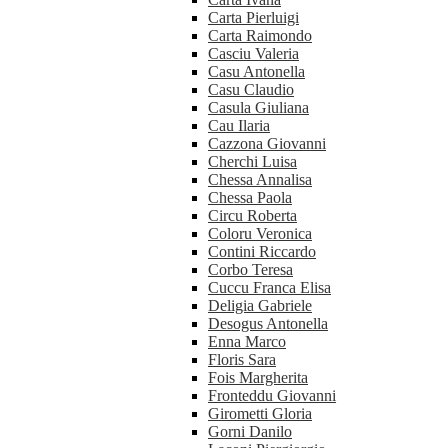
Carta Pierluigi
Carta Raimondo
Casciu Valeria
Casu Antonella
Casu Claudio
Casula Giuliana
Cau Ilaria
Cazzona Giovanni
Cherchi Luisa
Chessa Annalisa
Chessa Paola
Circu Roberta
Coloru Veronica
Contini Riccardo
Corbo Teresa
Cuccu Franca Elisa
Deligia Gabriele
Desogus Antonella
Enna Marco
Floris Sara
Fois Margherita
Fronteddu Giovanni
Girometti Gloria
Gorni Danilo