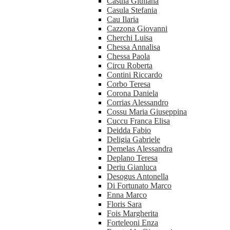
Casula Giuliana
Casula Stefania
Cau Ilaria
Cazzona Giovanni
Cherchi Luisa
Chessa Annalisa
Chessa Paola
Circu Roberta
Contini Riccardo
Corbo Teresa
Corona Daniela
Corrias Alessandro
Cossu Maria Giuseppina
Cuccu Franca Elisa
Deidda Fabio
Deligia Gabriele
Demelas Alessandra
Deplano Teresa
Deriu Gianluca
Desogus Antonella
Di Fortunato Marco
Enna Marco
Floris Sara
Fois Margherita
Forteleoni Enza