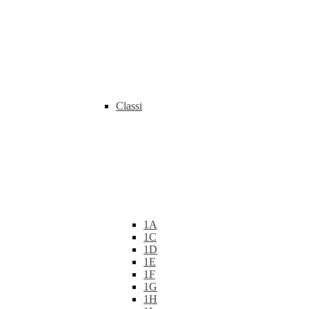
Classi
1A
1C
1D
1E
1F
1G
1H