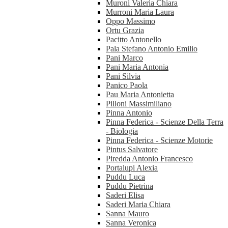
Muroni Valeria Chiara
Murroni Maria Laura
Oppo Massimo
Ortu Grazia
Pacitto Antonello
Pala Stefano Antonio Emilio
Pani Marco
Pani Maria Antonia
Pani Silvia
Panico Paola
Pau Maria Antonietta
Pilloni Massimiliano
Pinna Antonio
Pinna Federica - Scienze Della Terra
- Biologia
Pinna Federica - Scienze Motorie
Pintus Salvatore
Piredda Antonio Francesco
Portalupi Alexia
Puddu Luca
Puddu Pietrina
Saderi Elisa
Saderi Maria Chiara
Sanna Mauro
Sanna Veronica