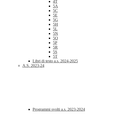
4T
5A
5C
5E
5G
5H
5L
5N
5O
5P
5R
5S
5T
Libri di testo a.s. 2024-2025
A.S. 2023-24
Programmi svolti a.s. 2023-2024