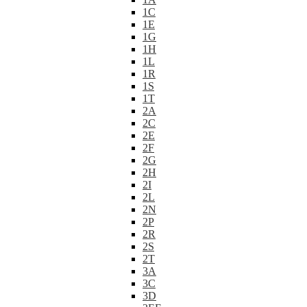
1C
1E
1G
1H
1L
1R
1S
1T
2A
2C
2E
2F
2G
2H
2I
2L
2N
2P
2R
2S
2T
3A
3C
3D