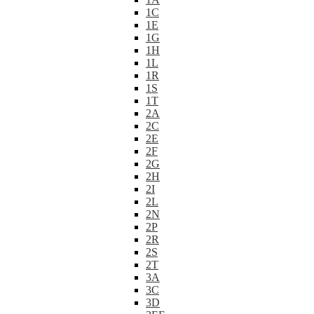
1C
1E
1G
1H
1L
1R
1S
1T
2A
2C
2E
2F
2G
2H
2I
2L
2N
2P
2R
2S
2T
3A
3C
3D