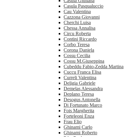
Casula Giuliana
Casula Pasqualuccio
Cau Valentina
Cazzona Giovanni
Cherchi Luisa
Chessa Annalisa
Circu Roberta
Contini Riccardo
Corbo Teresa
Corona Daniela
Cossu Cecilia
Cossu M.Giuseppina
Cubeddu Fabio-Zedda Martina
Cuccu Franca Elisa
Curreli Valentina
Deligia Gabriele
Demelas Alessandra
Deplano Teresa
Desogus Antonella
Di Fortunato Marco
Fois Margherita
Forteleoni Enza
Frau Elio
Ghinami Carlo
Ghinami Roberto