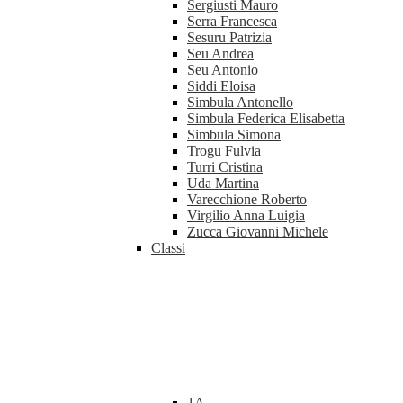
Sergiusti Mauro
Serra Francesca
Sesuru Patrizia
Seu Andrea
Seu Antonio
Siddi Eloisa
Simbula Antonello
Simbula Federica Elisabetta
Simbula Simona
Trogu Fulvia
Turri Cristina
Uda Martina
Varecchione Roberto
Virgilio Anna Luigia
Zucca Giovanni Michele
Classi
1A