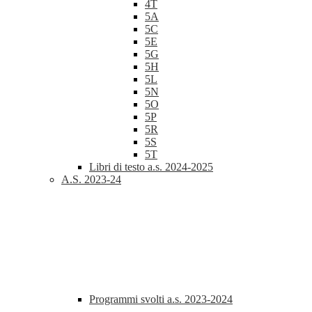
4T
5A
5C
5E
5G
5H
5L
5N
5O
5P
5R
5S
5T
Libri di testo a.s. 2024-2025
A.S. 2023-24
Programmi svolti a.s. 2023-2024