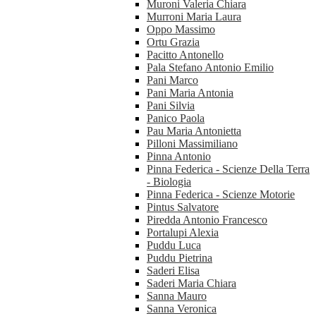
Muroni Valeria Chiara
Murroni Maria Laura
Oppo Massimo
Ortu Grazia
Pacitto Antonello
Pala Stefano Antonio Emilio
Pani Marco
Pani Maria Antonia
Pani Silvia
Panico Paola
Pau Maria Antonietta
Pilloni Massimiliano
Pinna Antonio
Pinna Federica - Scienze Della Terra
- Biologia
Pinna Federica - Scienze Motorie
Pintus Salvatore
Piredda Antonio Francesco
Portalupi Alexia
Puddu Luca
Puddu Pietrina
Saderi Elisa
Saderi Maria Chiara
Sanna Mauro
Sanna Veronica