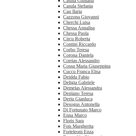
Casula Giuliana
Casula Stefania
Cau Ilaria
Cazzona Giovanni
Cherchi Luisa
Chessa Annalisa
Chessa Paola
Circu Roberta
Contini Riccardo
Corbo Teresa
Corona Daniela
Corrias Alessandro
Cossu Maria Giuseppina
Cuccu Franca Elisa
Deidda Fabio
Deligia Gabriele
Demelas Alessandra
Deplano Teresa
Deriu Gianluca
Desogus Antonella
Di Fortunato Marco
Enna Marco
Floris Sara
Fois Margherita
Forteleoni Enza