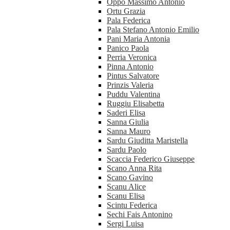
Oppo Massimo Antonio
Ortu Grazia
Pala Federica
Pala Stefano Antonio Emilio
Pani Maria Antonia
Panico Paola
Perria Veronica
Pinna Antonio
Pintus Salvatore
Prinzis Valeria
Puddu Valentina
Ruggiu Elisabetta
Saderi Elisa
Sanna Giulia
Sanna Mauro
Sardu Giuditta Maristella
Sardu Paolo
Scaccia Federico Giuseppe
Scano Anna Rita
Scano Gavino
Scanu Alice
Scanu Elisa
Scintu Federica
Sechi Fais Antonino
Sergi Luisa