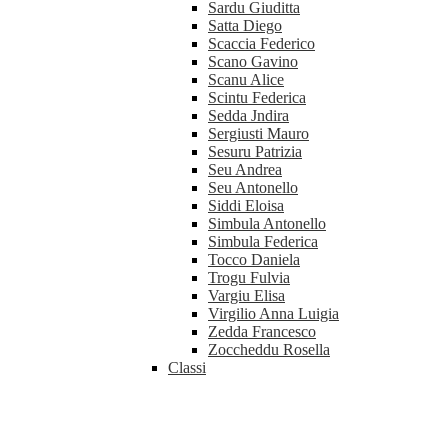
Sardu Giuditta
Satta Diego
Scaccia Federico
Scano Gavino
Scanu Alice
Scintu Federica
Sedda Jndira
Sergiusti Mauro
Sesuru Patrizia
Seu Andrea
Seu Antonello
Siddi Eloisa
Simbula Antonello
Simbula Federica
Tocco Daniela
Trogu Fulvia
Vargiu Elisa
Virgilio Anna Luigia
Zedda Francesco
Zoccheddu Rosella
Classi