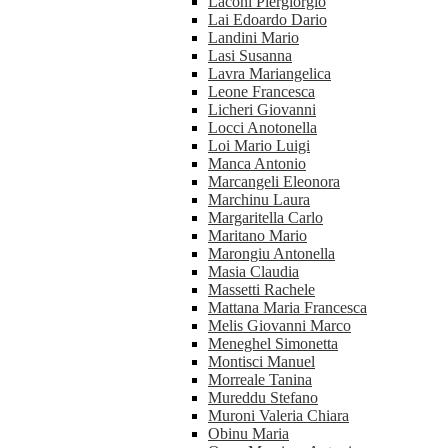
Laconi Piergiorgio
Lai Edoardo Dario
Landini Mario
Lasi Susanna
Lavra Mariangelica
Leone Francesca
Licheri Giovanni
Locci Anotonella
Loi Mario Luigi
Manca Antonio
Marcangeli Eleonora
Marchinu Laura
Margaritella Carlo
Maritano Mario
Marongiu Antonella
Masia Claudia
Massetti Rachele
Mattana Maria Francesca
Melis Giovanni Marco
Meneghel Simonetta
Montisci Manuel
Morreale Tanina
Mureddu Stefano
Muroni Valeria Chiara
Obinu Maria