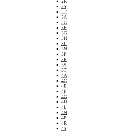
2R
2S
2T
3A
3C
3E
3G
3H
3L
3N
3P
3R
3S
3T
4A
4C
4E
4F
4G
4H
4L
4N
4P
4R
4S