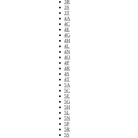
3R
3S
3T
4A
4C
4E
4G
4H
4L
4N
4O
4P
4R
4S
4T
5A
5C
5E
5G
5H
5L
5N
5P
5R
5S