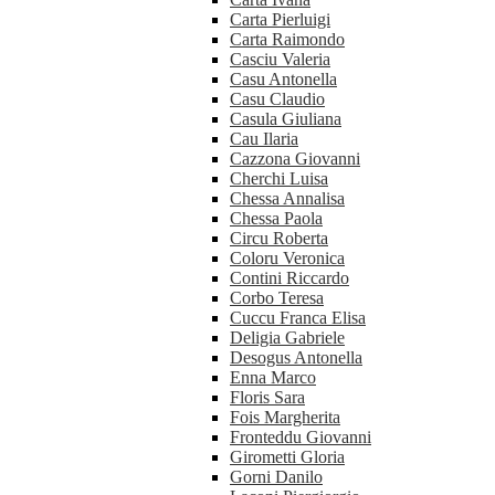
Carta Pierluigi
Carta Raimondo
Casciu Valeria
Casu Antonella
Casu Claudio
Casula Giuliana
Cau Ilaria
Cazzona Giovanni
Cherchi Luisa
Chessa Annalisa
Chessa Paola
Circu Roberta
Coloru Veronica
Contini Riccardo
Corbo Teresa
Cuccu Franca Elisa
Deligia Gabriele
Desogus Antonella
Enna Marco
Floris Sara
Fois Margherita
Fronteddu Giovanni
Girometti Gloria
Gorni Danilo