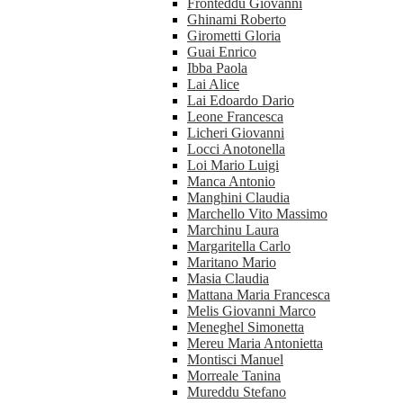
Fronteddu Giovanni
Ghinami Roberto
Girometti Gloria
Guai Enrico
Ibba Paola
Lai Alice
Lai Edoardo Dario
Leone Francesca
Licheri Giovanni
Locci Anotonella
Loi Mario Luigi
Manca Antonio
Manghini Claudia
Marchello Vito Massimo
Marchinu Laura
Margaritella Carlo
Maritano Mario
Masia Claudia
Mattana Maria Francesca
Melis Giovanni Marco
Meneghel Simonetta
Mereu Maria Antonietta
Montisci Manuel
Morreale Tanina
Mureddu Stefano