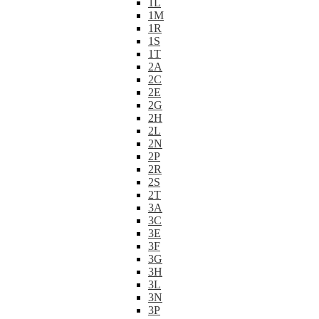
1L
1M
1R
1S
1T
2A
2C
2E
2G
2H
2L
2N
2P
2R
2S
2T
3A
3C
3E
3F
3G
3H
3L
3N
3P