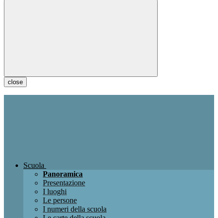
close
Scuola
Panoramica
Presentazione
I luoghi
Le persone
I numeri della scuola
Le carte della scuola