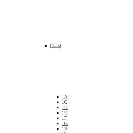
Classi
1A
1C
1D
1E
1F
1G
1H