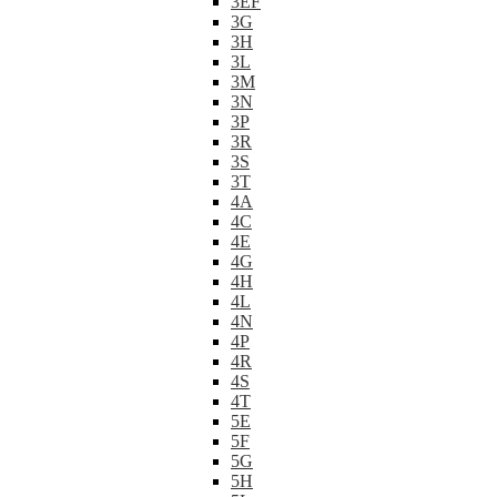
3EF
3G
3H
3L
3M
3N
3P
3R
3S
3T
4A
4C
4E
4G
4H
4L
4N
4P
4R
4S
4T
5E
5F
5G
5H