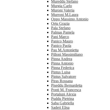
Mureddu Stefano
Murgia Carlo
Muroni Valeria
Murroni M.Laura
Oppo Massimo Antonio
Ortu Grazia
Pala Stefano
Palmas Pamela
Pani Marco
Panico Mauro
Panico Paola
Pau M.Antonietta
Pilloni Massimiliano
Pinna Andrea
Pinna Antonio
Pinna Federica
Pintus Luisa
Pintus Salvatore
Piras Rossana
Piseddu Bernardetta
Ponti M. Francesca
Portalupi Alexia
Puddu Pietrina
Saba Gabriella
Saderi Elisa