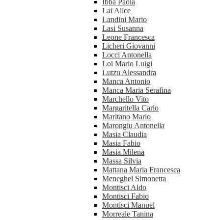
Ibba Paola
Lai Alice
Landini Mario
Lasi Susanna
Leone Francesca
Licheri Giovanni
Locci Antonella
Loi Mario Luigi
Lutzu Alessandra
Manca Antonio
Manca Maria Serafina
Marchello Vito
Margaritella Carlo
Maritano Mario
Marongiu Antonella
Masia Claudia
Masia Fabio
Masia Milena
Massa Silvia
Mattana Maria Francesca
Meneghel Simonetta
Montisci Aldo
Montisci Fabio
Montisci Manuel
Morreale Tanina