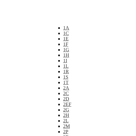
1A
1C
1E
1F
1G
1H
1I
1L
1R
1S
1T
2A
2C
2D
2EF
2G
2H
2L
2M
2P