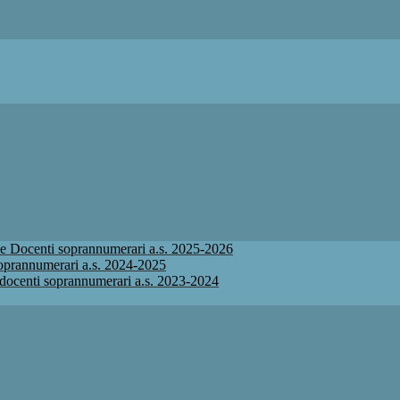
ione Docenti soprannumerari a.s. 2025-2026
 soprannumerari a.s. 2024-2025
ne docenti soprannumerari a.s. 2023-2024