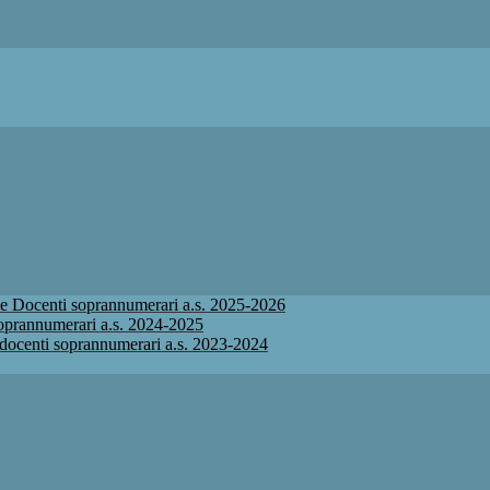
ione Docenti soprannumerari a.s. 2025-2026
 soprannumerari a.s. 2024-2025
ne docenti soprannumerari a.s. 2023-2024