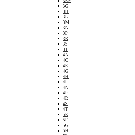
3EF
3G
3H
3L
3M
3N
3P
3R
3S
3T
4A
4C
4E
4G
4H
4L
4N
4P
4R
4S
4T
5E
5F
5G
5H