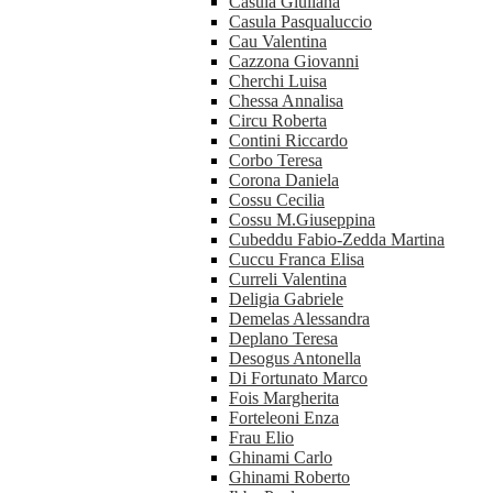
Casula Giuliana
Casula Pasqualuccio
Cau Valentina
Cazzona Giovanni
Cherchi Luisa
Chessa Annalisa
Circu Roberta
Contini Riccardo
Corbo Teresa
Corona Daniela
Cossu Cecilia
Cossu M.Giuseppina
Cubeddu Fabio-Zedda Martina
Cuccu Franca Elisa
Curreli Valentina
Deligia Gabriele
Demelas Alessandra
Deplano Teresa
Desogus Antonella
Di Fortunato Marco
Fois Margherita
Forteleoni Enza
Frau Elio
Ghinami Carlo
Ghinami Roberto