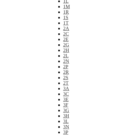
1L
1M
1R
1S
1T
2A
2C
2E
2G
2H
2L
2N
2P
2R
2S
2T
3A
3C
3E
3F
3G
3H
3L
3N
3P