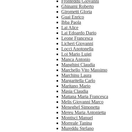
Fronteddu Giovanni
Ghinami Roberto
Girometti Gloria
Guai Enrico
Ibba Paola
Lai Alice
Lai Edoardo Dario
Leone Francesca
Licheri Giovanni
Locci Anotonella
Loi Mario Luigi
Manca Antonio
Manghini Claudia
Marchello Vito Massimo
Marchinu Laura
Margaritella Carlo
Maritano Mario
Masia Claudia
Mattana Maria Francesca
Melis Giovanni Marco
Meneghel Simonetta
Mereu Maria Antonietta
Montisci Manuel
Morreale Tanina
Mureddu Stefano