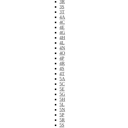
3R
3S
3T
4A
4C
4E
4G
4H
4L
4N
4O
4P
4R
4S
4T
5A
5C
5E
5G
5H
5L
5N
5P
5R
5S