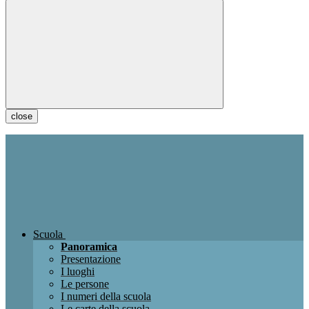
close
Scuola
Panoramica
Presentazione
I luoghi
Le persone
I numeri della scuola
Le carte della scuola