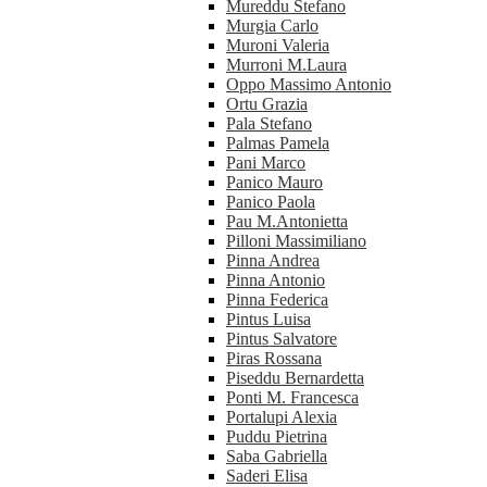
Mureddu Stefano
Murgia Carlo
Muroni Valeria
Murroni M.Laura
Oppo Massimo Antonio
Ortu Grazia
Pala Stefano
Palmas Pamela
Pani Marco
Panico Mauro
Panico Paola
Pau M.Antonietta
Pilloni Massimiliano
Pinna Andrea
Pinna Antonio
Pinna Federica
Pintus Luisa
Pintus Salvatore
Piras Rossana
Piseddu Bernardetta
Ponti M. Francesca
Portalupi Alexia
Puddu Pietrina
Saba Gabriella
Saderi Elisa