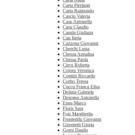
Carta Pierluigi
Carta Raimondo
Casciu Valeria
Casu Antonella
Casu Claudio
Casula Giuliana
Cau Ilaria
Cazzona Giovanni
Cherchi Luisa
Chessa Annalisa
Chessa Paola
Circu Roberta
Coloru Veronica
Contini Riccardo
Corbo Teresa
Cuccu Franca Elisa
Deligia Gabriele
Desogus Antonella
Enna Marco
Floris Sara
Fois Margherita
Fronteddu Giovanni
Girometti Gloria
Gorni Danilo