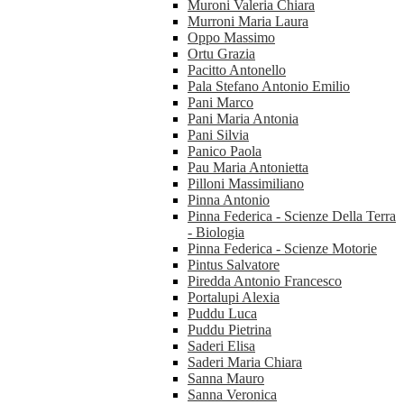
Muroni Valeria Chiara
Murroni Maria Laura
Oppo Massimo
Ortu Grazia
Pacitto Antonello
Pala Stefano Antonio Emilio
Pani Marco
Pani Maria Antonia
Pani Silvia
Panico Paola
Pau Maria Antonietta
Pilloni Massimiliano
Pinna Antonio
Pinna Federica - Scienze Della Terra
- Biologia
Pinna Federica - Scienze Motorie
Pintus Salvatore
Piredda Antonio Francesco
Portalupi Alexia
Puddu Luca
Puddu Pietrina
Saderi Elisa
Saderi Maria Chiara
Sanna Mauro
Sanna Veronica