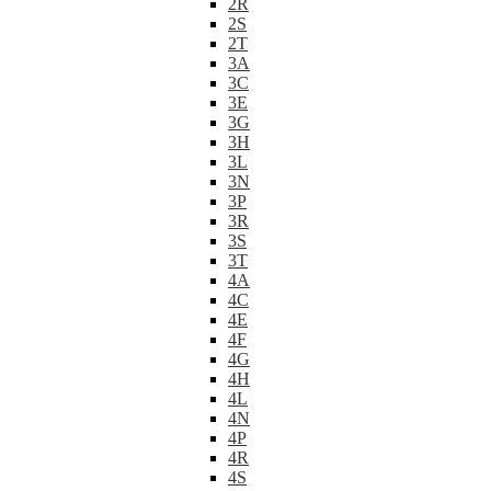
2R
2S
2T
3A
3C
3E
3G
3H
3L
3N
3P
3R
3S
3T
4A
4C
4E
4F
4G
4H
4L
4N
4P
4R
4S