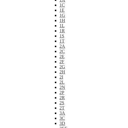
1C
1E
1G
1H
1L
1R
1S
1T
2A
2C
2E
2F
2G
2H
2I
2L
2N
2P
2R
2S
2T
3A
3C
3D