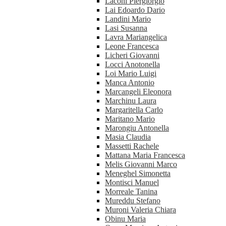
Laconi Piergiorgio
Lai Edoardo Dario
Landini Mario
Lasi Susanna
Lavra Mariangelica
Leone Francesca
Licheri Giovanni
Locci Anotonella
Loi Mario Luigi
Manca Antonio
Marcangeli Eleonora
Marchinu Laura
Margaritella Carlo
Maritano Mario
Marongiu Antonella
Masia Claudia
Massetti Rachele
Mattana Maria Francesca
Melis Giovanni Marco
Meneghel Simonetta
Montisci Manuel
Morreale Tanina
Mureddu Stefano
Muroni Valeria Chiara
Obinu Maria