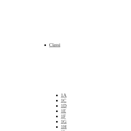
Classi
1A
1C
1D
1E
1F
1G
1H