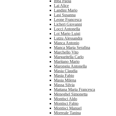
Ibba Paola
Lai Alice
Landini Mario
Lasi Susanna
Leone Francesca
Licheri Giovanni
Locci Antonella
Loi Mario Luigi
Lutzu Alessandra
Manca Antonio
Manca Maria Serafina
Marchello Vito
Margaritella Carlo
Maritano Mario
Marongiu Antonella
Masia Claudia
Masia Fabio
Masia Milena
Massa Silvia
Mattana Maria Francesca
Meneghel Simonetta
Montisci Aldo
Montisci Fabio
Montisci Manuel
Morreale Tanina