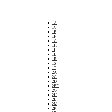
1A
1C
1E
1F
1G
1H
1I
1L
1R
1S
1T
2A
2C
2D
2EF
2G
2H
2L
2M
2P