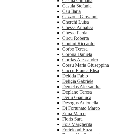
Casula Giuliana
Casula Stefania
Cau Ilaria
Cazzona Giovanni
Cherchi Luisa
Chessa Annalisa
Chessa Paola
Circu Roberta
Contini Riccardo
Corbo Teresa
Corona Daniela
Corrias Alessandro
Cossu Maria Giuseppina
Cuccu Franca Elisa
Deidda Fabio
Deligia Gabriele
Demelas Alessandra
Deplano Teresa
Deriu Gianluca
Desogus Antonella
Di Fortunato Marco
Enna Marco
Floris Sara
Fois Margherita
Forteleoni Enza