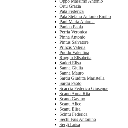
Oppo Massimo Antonio
Ortu Grazia
Pala Federica
Pala Stefano Antonio Emilio
Pani Maria Antonia
Panico Paola
Perria Veronica
Pinna Antonio
Pintus Salvatore
Prinzis Valeria
Puddu Valentina
Ruggiu Elisabetta
Saderi Elisa
Sanna Giulia
Sanna Mauro
Sardu Giuditta Maristella
Sardu Paolo
Scaccia Federico Giuseppe
Scano Anna Rita
Scano Gavino
Scanu Alice
Scanu Elisa
Scintu Federica
Sechi Fais Antonino
Sergi Luisa