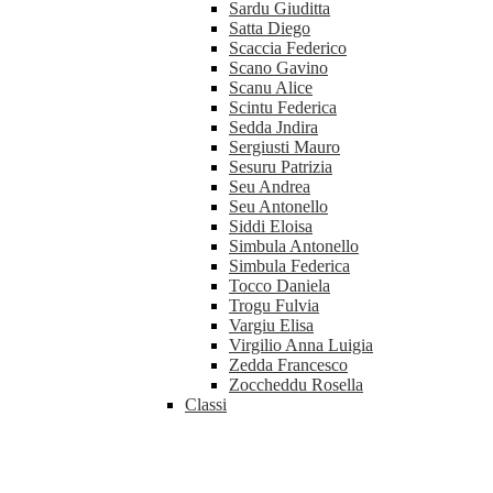
Sardu Giuditta
Satta Diego
Scaccia Federico
Scano Gavino
Scanu Alice
Scintu Federica
Sedda Jndira
Sergiusti Mauro
Sesuru Patrizia
Seu Andrea
Seu Antonello
Siddi Eloisa
Simbula Antonello
Simbula Federica
Tocco Daniela
Trogu Fulvia
Vargiu Elisa
Virgilio Anna Luigia
Zedda Francesco
Zoccheddu Rosella
Classi