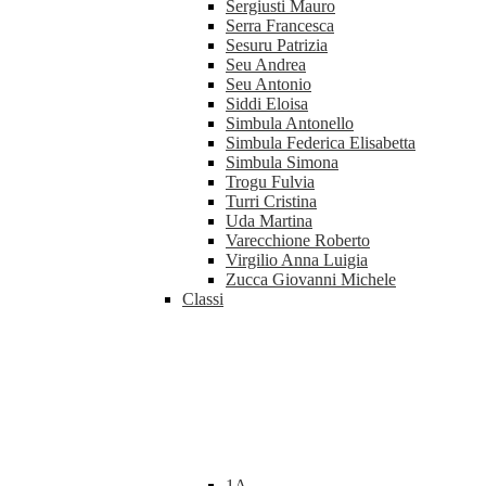
Sergiusti Mauro
Serra Francesca
Sesuru Patrizia
Seu Andrea
Seu Antonio
Siddi Eloisa
Simbula Antonello
Simbula Federica Elisabetta
Simbula Simona
Trogu Fulvia
Turri Cristina
Uda Martina
Varecchione Roberto
Virgilio Anna Luigia
Zucca Giovanni Michele
Classi
1A