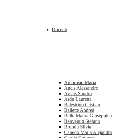
Docenti
Ambrosio Maria
Ancis Alessandro
Arcais Sandro
Ardu Lauretta
Balestrino Cristian
Ballette Andrea
Bellu Maura Giuseppina
Benvenuti Stefano
Brundu Silvia
Canedo Maria Alejandra
Cardia Katyuscia