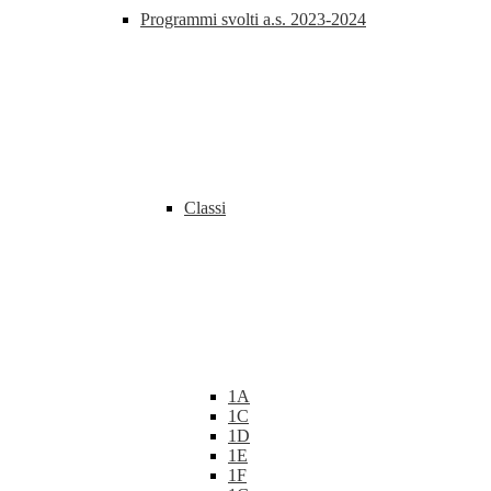
Programmi svolti a.s. 2023-2024
Classi
1A
1C
1D
1E
1F