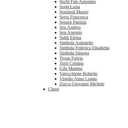
Sechi Fais Antonino
Sergi Luisa
Sergiusti Mauro
Serra Francesca
Sesuru Patrizia
Seu Andrea
Seu Antonio
Siddi Eloisa
Simbula Antonello
Simbula Federica Elisabetta
Simbula Simona
Trogu Fulvia
Turri Cristina
Uda Martina
Varecchione Roberto
Virgilio Anna Luigia
Zucca Giovanni Michele
Classi