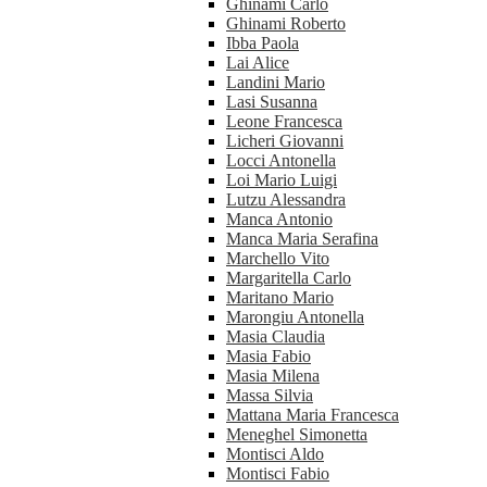
Ghinami Carlo
Ghinami Roberto
Ibba Paola
Lai Alice
Landini Mario
Lasi Susanna
Leone Francesca
Licheri Giovanni
Locci Antonella
Loi Mario Luigi
Lutzu Alessandra
Manca Antonio
Manca Maria Serafina
Marchello Vito
Margaritella Carlo
Maritano Mario
Marongiu Antonella
Masia Claudia
Masia Fabio
Masia Milena
Massa Silvia
Mattana Maria Francesca
Meneghel Simonetta
Montisci Aldo
Montisci Fabio