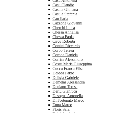
Casu Antonella
Casu Claudio
Casula Giuliana
Casula Stefania
Cau Ilaria
Cazzona Giovanni
Cherchi Luisa
Chessa Annalisa
Chessa Paola
Circu Roberta
Contini Riccardo
Corbo Teresa
Corona Daniela
Corrias Alessandro
Cossu Maria Giuseppina
Cuccu Franca Elisa
Deidda Fabio
Deligia Gabriele
Demelas Alessandra
Deplano Teresa
Deriu Gianluca
Desogus Antonella
Di Fortunato Marco
Enna Marco
Floris Sara