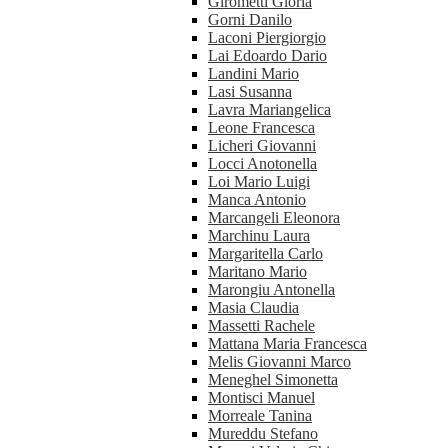
Girometti Gloria
Gorni Danilo
Laconi Piergiorgio
Lai Edoardo Dario
Landini Mario
Lasi Susanna
Lavra Mariangelica
Leone Francesca
Licheri Giovanni
Locci Anotonella
Loi Mario Luigi
Manca Antonio
Marcangeli Eleonora
Marchinu Laura
Margaritella Carlo
Maritano Mario
Marongiu Antonella
Masia Claudia
Massetti Rachele
Mattana Maria Francesca
Melis Giovanni Marco
Meneghel Simonetta
Montisci Manuel
Morreale Tanina
Mureddu Stefano