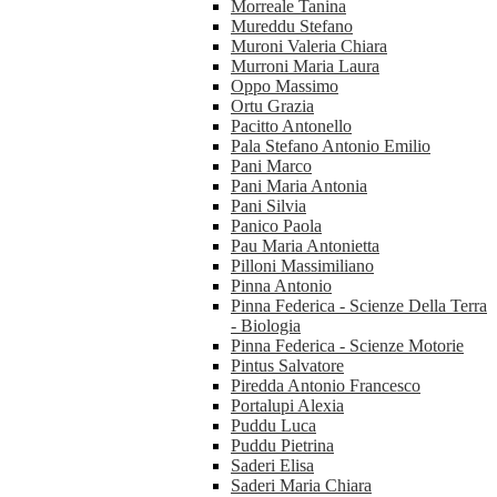
Morreale Tanina
Mureddu Stefano
Muroni Valeria Chiara
Murroni Maria Laura
Oppo Massimo
Ortu Grazia
Pacitto Antonello
Pala Stefano Antonio Emilio
Pani Marco
Pani Maria Antonia
Pani Silvia
Panico Paola
Pau Maria Antonietta
Pilloni Massimiliano
Pinna Antonio
Pinna Federica - Scienze Della Terra
- Biologia
Pinna Federica - Scienze Motorie
Pintus Salvatore
Piredda Antonio Francesco
Portalupi Alexia
Puddu Luca
Puddu Pietrina
Saderi Elisa
Saderi Maria Chiara