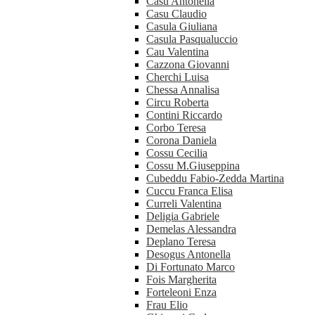
Casu Antonella
Casu Claudio
Casula Giuliana
Casula Pasqualuccio
Cau Valentina
Cazzona Giovanni
Cherchi Luisa
Chessa Annalisa
Circu Roberta
Contini Riccardo
Corbo Teresa
Corona Daniela
Cossu Cecilia
Cossu M.Giuseppina
Cubeddu Fabio-Zedda Martina
Cuccu Franca Elisa
Curreli Valentina
Deligia Gabriele
Demelas Alessandra
Deplano Teresa
Desogus Antonella
Di Fortunato Marco
Fois Margherita
Forteleoni Enza
Frau Elio