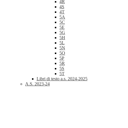
4R
4S
4T
5A
5C
5E
5G
5H
5L
5N
5O
5P
5R
5S
5T
Libri di testo a.s. 2024-2025
A.S. 2023-24