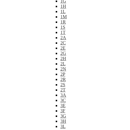
1G
1H
1L
1M
1R
1S
1T
2A
2C
2E
2G
2H
2L
2N
2P
2R
2S
2T
3A
3C
3E
3F
3G
3H
3L