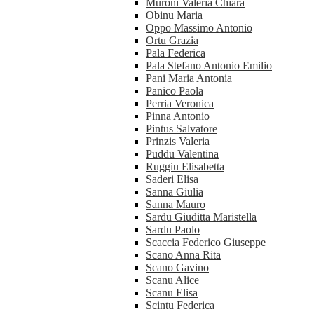
Muroni Valeria Chiara
Obinu Maria
Oppo Massimo Antonio
Ortu Grazia
Pala Federica
Pala Stefano Antonio Emilio
Pani Maria Antonia
Panico Paola
Perria Veronica
Pinna Antonio
Pintus Salvatore
Prinzis Valeria
Puddu Valentina
Ruggiu Elisabetta
Saderi Elisa
Sanna Giulia
Sanna Mauro
Sardu Giuditta Maristella
Sardu Paolo
Scaccia Federico Giuseppe
Scano Anna Rita
Scano Gavino
Scanu Alice
Scanu Elisa
Scintu Federica