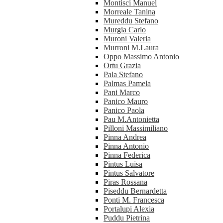
Montisci Manuel
Morreale Tanina
Mureddu Stefano
Murgia Carlo
Muroni Valeria
Murroni M.Laura
Oppo Massimo Antonio
Ortu Grazia
Pala Stefano
Palmas Pamela
Pani Marco
Panico Mauro
Panico Paola
Pau M.Antonietta
Pilloni Massimiliano
Pinna Andrea
Pinna Antonio
Pinna Federica
Pintus Luisa
Pintus Salvatore
Piras Rossana
Piseddu Bernardetta
Ponti M. Francesca
Portalupi Alexia
Puddu Pietrina