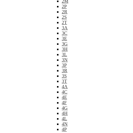
2M
2P
2R
2S
2T
3A
3C
3E
3G
3H
3L
3N
3P
3R
3S
3T
4A
4C
4E
4F
4G
4H
4L
4N
4P