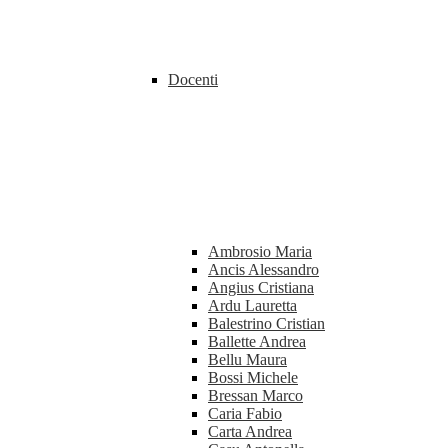
Docenti
Ambrosio Maria
Ancis Alessandro
Angius Cristiana
Ardu Lauretta
Balestrino Cristian
Ballette Andrea
Bellu Maura
Bossi Michele
Bressan Marco
Caria Fabio
Carta Andrea