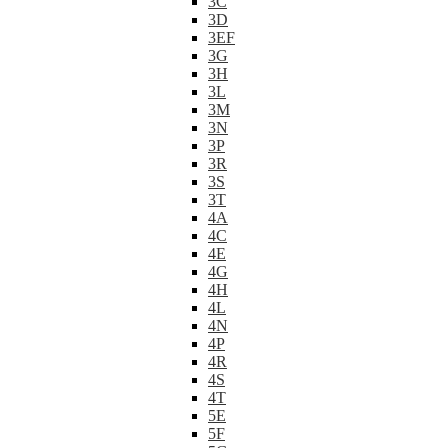
3C
3D
3EF
3G
3H
3L
3M
3N
3P
3R
3S
3T
4A
4C
4E
4G
4H
4L
4N
4P
4R
4S
4T
5E
5F