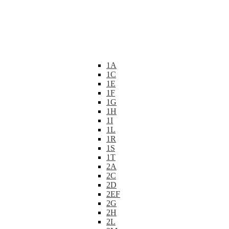
1A
1C
1E
1F
1G
1H
1I
1L
1R
1S
1T
2A
2C
2D
2EF
2G
2H
2L