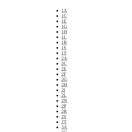
1A
1C
1E
1G
1H
1L
1R
1S
1T
2A
2C
2E
2F
2G
2H
2I
2L
2N
2P
2R
2S
2T
3A