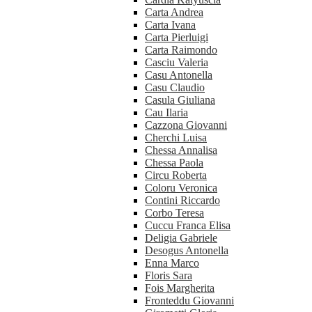
Carta Andrea
Carta Ivana
Carta Pierluigi
Carta Raimondo
Casciu Valeria
Casu Antonella
Casu Claudio
Casula Giuliana
Cau Ilaria
Cazzona Giovanni
Cherchi Luisa
Chessa Annalisa
Chessa Paola
Circu Roberta
Coloru Veronica
Contini Riccardo
Corbo Teresa
Cuccu Franca Elisa
Deligia Gabriele
Desogus Antonella
Enna Marco
Floris Sara
Fois Margherita
Fronteddu Giovanni