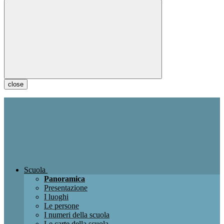
close
Scuola
Panoramica
Presentazione
I luoghi
Le persone
I numeri della scuola
Le carte della scuola