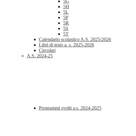
5G
5H
5L
5P
5R
5S
5T
Calendario scolastico A.S. 2025/2026
Libri di testo a. s. 2025-2026
Circolari
A.S. 2024-25
Programmi svolti a.s. 2024-2025