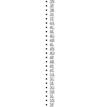
3N
3P
3R
3S
3T
4A
4C
4E
4G
4H
4L
4N
4O
4P
4R
4S
4T
5A
5C
5E
5G
5H
5L
5N
5P