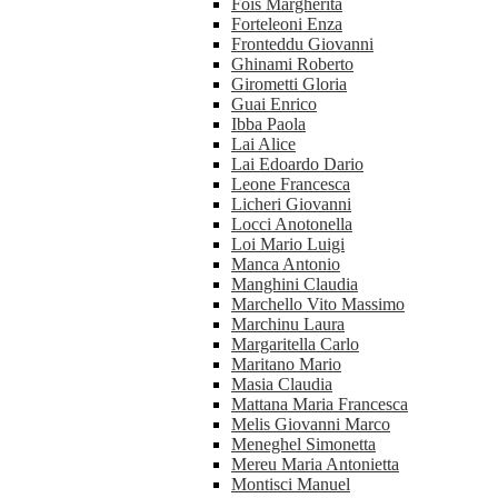
Fois Margherita
Forteleoni Enza
Fronteddu Giovanni
Ghinami Roberto
Girometti Gloria
Guai Enrico
Ibba Paola
Lai Alice
Lai Edoardo Dario
Leone Francesca
Licheri Giovanni
Locci Anotonella
Loi Mario Luigi
Manca Antonio
Manghini Claudia
Marchello Vito Massimo
Marchinu Laura
Margaritella Carlo
Maritano Mario
Masia Claudia
Mattana Maria Francesca
Melis Giovanni Marco
Meneghel Simonetta
Mereu Maria Antonietta
Montisci Manuel