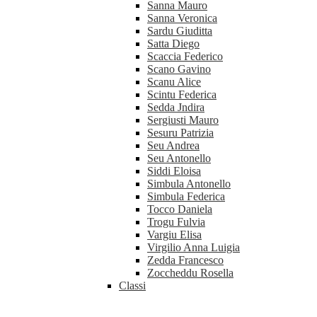
Sanna Mauro
Sanna Veronica
Sardu Giuditta
Satta Diego
Scaccia Federico
Scano Gavino
Scanu Alice
Scintu Federica
Sedda Jndira
Sergiusti Mauro
Sesuru Patrizia
Seu Andrea
Seu Antonello
Siddi Eloisa
Simbula Antonello
Simbula Federica
Tocco Daniela
Trogu Fulvia
Vargiu Elisa
Virgilio Anna Luigia
Zedda Francesco
Zoccheddu Rosella
Classi