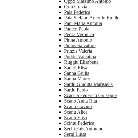
Oppo Massimo Antonio
Ortu Grazia
Pala Federica
Pala Stefano Antonio Emilio
Pani Maria Antonia
Panico Paola
Perria Veronica
Pinna Antonio
Pintus Salvatore
Prinzis Valeria
Puddu Valentina
Ruggiu Elisabetta
Saderi Elisa
Sanna Giulia
Sanna Mauro
Sardu Giuditta Maristella
Sardu Paolo
Scaccia Federico Giuseppe
Scano Anna Rita
Scano Gavino
Scanu Alice
Scanu Elisa
Scintu Federica
Sechi Fais Antonino
Sergi Luisa