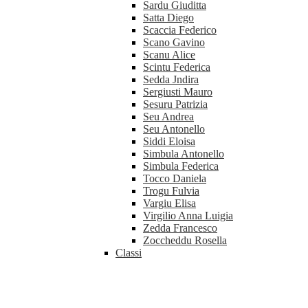
Sardu Giuditta
Satta Diego
Scaccia Federico
Scano Gavino
Scanu Alice
Scintu Federica
Sedda Jndira
Sergiusti Mauro
Sesuru Patrizia
Seu Andrea
Seu Antonello
Siddi Eloisa
Simbula Antonello
Simbula Federica
Tocco Daniela
Trogu Fulvia
Vargiu Elisa
Virgilio Anna Luigia
Zedda Francesco
Zoccheddu Rosella
Classi