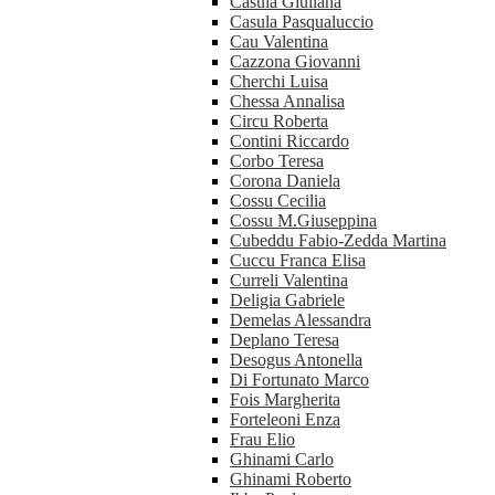
Casula Giuliana
Casula Pasqualuccio
Cau Valentina
Cazzona Giovanni
Cherchi Luisa
Chessa Annalisa
Circu Roberta
Contini Riccardo
Corbo Teresa
Corona Daniela
Cossu Cecilia
Cossu M.Giuseppina
Cubeddu Fabio-Zedda Martina
Cuccu Franca Elisa
Curreli Valentina
Deligia Gabriele
Demelas Alessandra
Deplano Teresa
Desogus Antonella
Di Fortunato Marco
Fois Margherita
Forteleoni Enza
Frau Elio
Ghinami Carlo
Ghinami Roberto