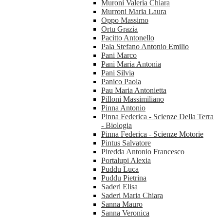
Muroni Valeria Chiara
Murroni Maria Laura
Oppo Massimo
Ortu Grazia
Pacitto Antonello
Pala Stefano Antonio Emilio
Pani Marco
Pani Maria Antonia
Pani Silvia
Panico Paola
Pau Maria Antonietta
Pilloni Massimiliano
Pinna Antonio
Pinna Federica - Scienze Della Terra
- Biologia
Pinna Federica - Scienze Motorie
Pintus Salvatore
Piredda Antonio Francesco
Portalupi Alexia
Puddu Luca
Puddu Pietrina
Saderi Elisa
Saderi Maria Chiara
Sanna Mauro
Sanna Veronica