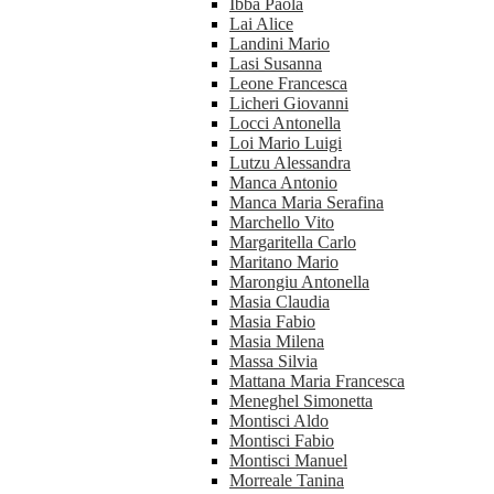
Ibba Paola
Lai Alice
Landini Mario
Lasi Susanna
Leone Francesca
Licheri Giovanni
Locci Antonella
Loi Mario Luigi
Lutzu Alessandra
Manca Antonio
Manca Maria Serafina
Marchello Vito
Margaritella Carlo
Maritano Mario
Marongiu Antonella
Masia Claudia
Masia Fabio
Masia Milena
Massa Silvia
Mattana Maria Francesca
Meneghel Simonetta
Montisci Aldo
Montisci Fabio
Montisci Manuel
Morreale Tanina