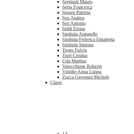
Sergiusti Mauro
Serra Francesca
Sesuru Patrizia
Seu Andrea
Seu Antonio
Siddi Eloisa
Simbula Antonello
Simbula Federica Elisabetta
Simbula Simona
Trogu Fulvia
Turri Cristina
Uda Martina
Varecchione Roberto
Virgilio Anna Luigia
Zucca Giovanni Michele
Classi
1A