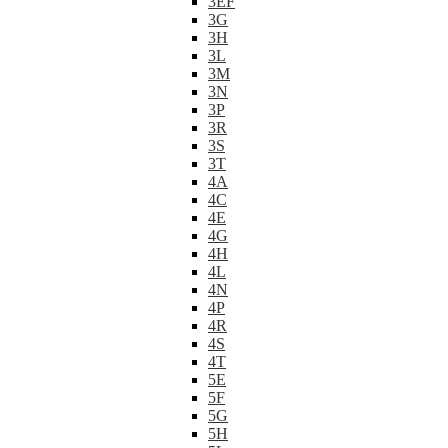
3EF
3G
3H
3L
3M
3N
3P
3R
3S
3T
4A
4C
4E
4G
4H
4L
4N
4P
4R
4S
4T
5E
5F
5G
5H