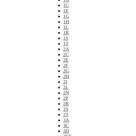
1C
1E
1G
1H
1L
1R
1S
1T
2A
2C
2E
2F
2G
2H
2I
2L
2N
2P
2R
2S
2T
3A
3C
3D