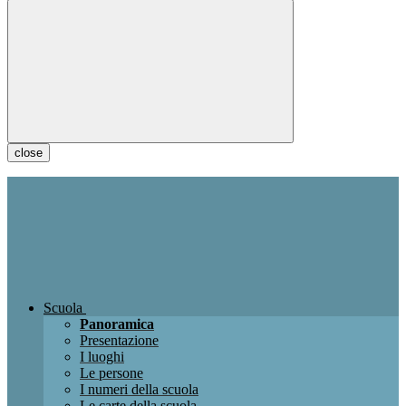
close
Scuola
Panoramica
Presentazione
I luoghi
Le persone
I numeri della scuola
Le carte della scuola