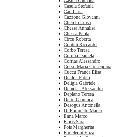
Casula Giuliana
Casula Stefania
Cau Ilaria
Cazzona Giovanni
Cherchi Luisa
Chessa Annalisa
Chessa Paola
Circu Roberta
Contini Riccardo
Corbo Teresa
Corona Daniela
Corrias Alessandro
Cossu Maria Giuseppina
Cuccu Franca Elisa
Deidda Fabio
Deligia Gabriele
Demelas Alessandra
Deplano Teresa
Deriu Gianluca
Desogus Antonella
Di Fortunato Marco
Enna Marco
Floris Sara
Fois Margherita
Forteleoni Enza