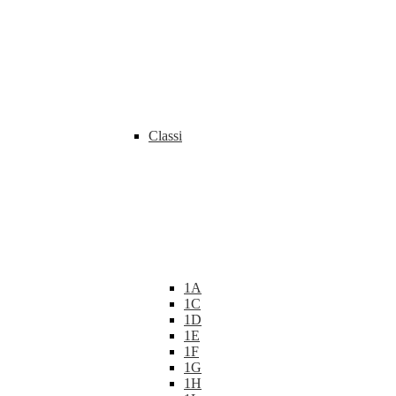
Classi
1A
1C
1D
1E
1F
1G
1H