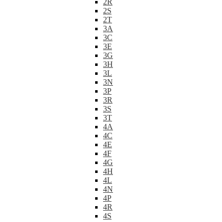
2R
2S
2T
3A
3C
3E
3G
3H
3L
3N
3P
3R
3S
3T
4A
4C
4E
4F
4G
4H
4L
4N
4P
4R
4S