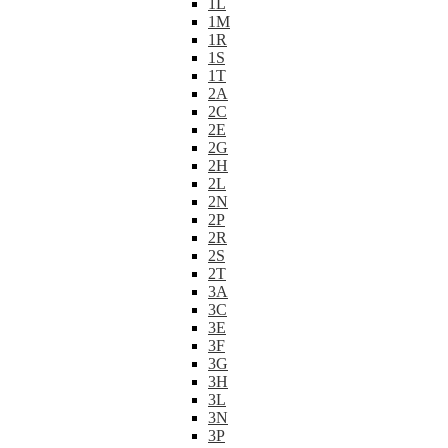
1L
1M
1R
1S
1T
2A
2C
2E
2G
2H
2L
2N
2P
2R
2S
2T
3A
3C
3E
3F
3G
3H
3L
3N
3P