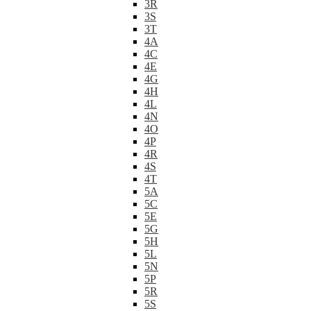
3R
3S
3T
4A
4C
4E
4G
4H
4L
4N
4O
4P
4R
4S
4T
5A
5C
5E
5G
5H
5L
5N
5P
5R
5S