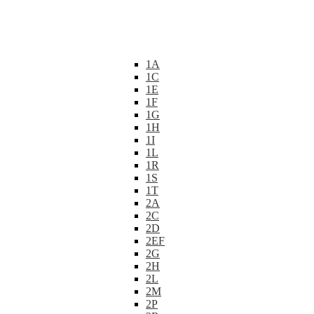
1A
1C
1E
1F
1G
1H
1I
1L
1R
1S
1T
2A
2C
2D
2EF
2G
2H
2L
2M
2P