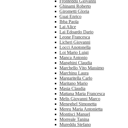
Fronteddu Giovanni
Ghinami Roberto
Girometti Gloria
Guai Enrico
Ibba Paola
Lai Alice
Lai Edoardo Dario
Leone Francesca
Licheri Giovanni
Locci Anotonella
Loi Mario Luigi
Manca Antonio
Manghini Claudia
Marchello Vito Massimo
Marchinu Laura
Margaritella Carlo
Maritano Mario
Masia Claudia
Mattana Maria Francesca
Melis Giovanni Marco
Meneghel Simonetta
Mereu Maria Antonietta
Montisci Manuel
Morreale Tanina
Mureddu Stefano