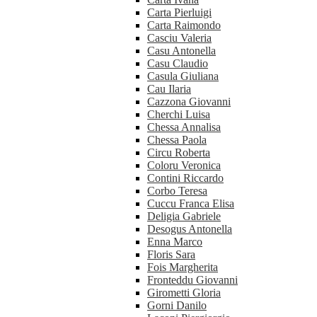
Carta Pierluigi
Carta Raimondo
Casciu Valeria
Casu Antonella
Casu Claudio
Casula Giuliana
Cau Ilaria
Cazzona Giovanni
Cherchi Luisa
Chessa Annalisa
Chessa Paola
Circu Roberta
Coloru Veronica
Contini Riccardo
Corbo Teresa
Cuccu Franca Elisa
Deligia Gabriele
Desogus Antonella
Enna Marco
Floris Sara
Fois Margherita
Fronteddu Giovanni
Girometti Gloria
Gorni Danilo