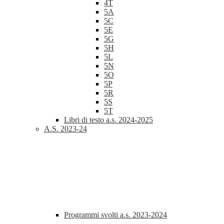
4T
5A
5C
5E
5G
5H
5L
5N
5O
5P
5R
5S
5T
Libri di testo a.s. 2024-2025
A.S. 2023-24
Programmi svolti a.s. 2023-2024