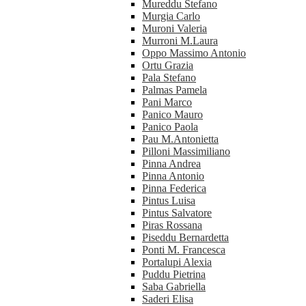
Mureddu Stefano
Murgia Carlo
Muroni Valeria
Murroni M.Laura
Oppo Massimo Antonio
Ortu Grazia
Pala Stefano
Palmas Pamela
Pani Marco
Panico Mauro
Panico Paola
Pau M.Antonietta
Pilloni Massimiliano
Pinna Andrea
Pinna Antonio
Pinna Federica
Pintus Luisa
Pintus Salvatore
Piras Rossana
Piseddu Bernardetta
Ponti M. Francesca
Portalupi Alexia
Puddu Pietrina
Saba Gabriella
Saderi Elisa